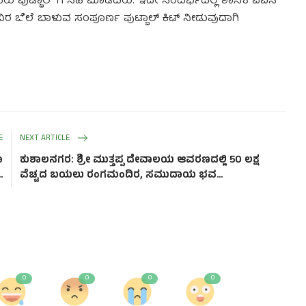
ಅವರು ಫುಟ್ಬಾಲ್ ಗೆ ಸಹಿ ಮಾಡಿದರು‌. ಇದೇ ಸಂದರ್ಭದಲ್ಲಿ ಶಾಸಕ ಎಎಸ್
ು ಸಾವಿರ ಬೆಲೆ ಬಾಳುವ ಸಂಪೂರ್ಣ ಫುಟ್ಬಾಲ್ ಕಿಟ್ ನೀಡುವುದಾಗಿ
E
NEXT ARTICLE
ಾ
ಕುಶಾಲನಗರ: ಶ್ರೀ ಮುತ್ತಪ್ಪ ದೇವಾಲಯ ಆವರಣದಲ್ಲಿ 50 ಲಕ್ಷ
.
ವೆಚ್ಚದ ಬಯಲು ರಂಗಮಂದಿರ, ಸಮುದಾಯ ಭವ...
0
0
0
0