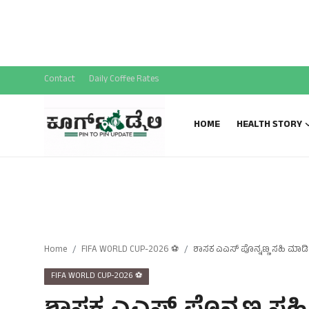
National News
SPECIAL STORY
Sports News
Contact
Daily Coffee Rates
Gallery
HOME
HEALTH STORY
Home
FIFA WORLD CUP-2026 ⚽
ಶಾಸಕ ಎಎಸ್ ಪೊನ್ನಣ್ಣ ಸಹಿ ಮಾಡಿದ 
FIFA WORLD CUP-2026 ⚽