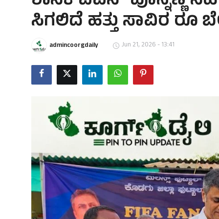
ಶಾಸಕ ಎಎಸ್ ಪೊನ್ನಣ್ಣ ಸಹ
ಸಿಗಲಿದೆ ಹತ್ತು ಸಾವಿರ ರೂ ಬೆ
Jun 21, 2026 - 13:41
admincoorgdaily