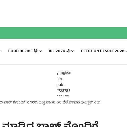
FOOD RECIPE 😋
IPL 2026 🏏
ELECTION RESULT 2026
google.c
om,
pub-
4728788
933452
ಬಾಲ್ ನೊಂದಿಗೆ ಸಿಗಲಿದೆ ಹತ್ತು ಸಾವಿರ ರೂ ಬೆಲೆ‌ ಬಾಳುವ ಫುಟ್ಬಾಲ್ ‌ಕಿಟ್
816,
DIRECT,
f08c47f
ec0942f
a0