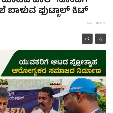
ಿ ಮಾಡಿದ ಬಾಲ್ ನೊಂದಿಗೆ
ಲೆ‌ ಬಾಳುವ ಫುಟ್ಬಾಲ್ ‌ಕಿಟ್
0
406