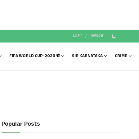
Login
/
Register
FIFA WORLD CUP-2026 ⚽
SIR KARNATAKA
CRIME
Popular Posts