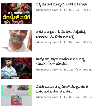
ಪತ್ನಿ ಹೊಡೆದ ಮೊಬೈಲ್ ಏಟಿಗೆ ಪತಿ ಸಾವು
admincoorgdaily
Jul 13, 2026
0
4.1k
ಫಲಿಸಿದ ಪ್ರಾರ್ಥನೆ, ಪೊಲೀಸರ ಪ್ರಯತ್ನ:
ಕುಶಾಲನಗರದ ವಿನೋದ್ ಪತ್ತೆ
admincoorgdaily
Jul 13, 2026
0
2.6k
ನಾಪೋಕ್ಲು: ಸ್ಟಾಕ್ ಮಾರ್ಕೆಟ್ ನಲ್ಲಿ ನಷ್ಟ
ಯುವಕ ಗುಂಡು ಹೊಡೆದು ...
admincoorgdaily
Jul 11, 2026
0
2.5k
ಬಿಜೆಪಿ ಮುಖಂಡ ಪ್ರವೀಣ್ ನೆಟ್ಟಾರು ಕೊಲೆ
ಪ್ರಕರಣ:4 ವರ್ಷಗಳ ಬಳಿಕ...
admincoorgdaily
Jul 12, 2026
0
2.2k