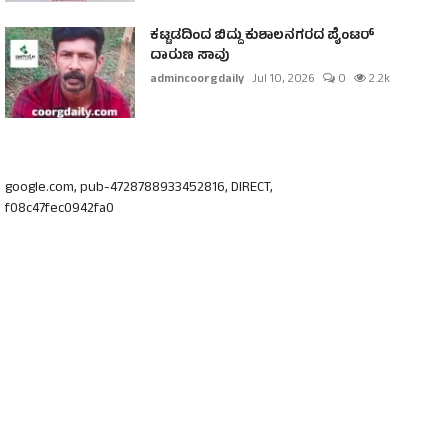
ಕಟ್ಟಡದಿಂದ ಬಿದ್ದು ಕುಶಾಲನಗರದ ಪೈಂಟರ್
ದಾರುಣ ಸಾವು
admincoorgdaily
Jul 10, 2026
0
2.2k
google.com, pub-4728788933452816, DIRECT,
f08c47fec0942fa0