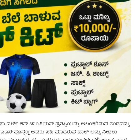
ಲ್ಲಿ ಫಿಫಾ ವರ್ಲ್ ಕಪ್ ಚಾಂಪಿಯನ್ ಪ್ರಶಸ್ತಿಯನ್ನು ಅಲಂಕರಿಸುವ ತಂಡವನ್ನು
ಸಕ ಎಎಸ್ ಪೊನ್ನಣ್ಣ ಅವರು ಸಹಿ ಮಾಡಿರುವ ಬಾಲ್ ಅನ್ನು ನೀಡಲು