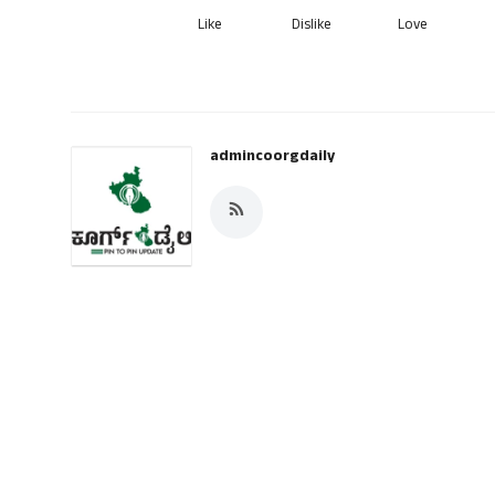
Like
Dislike
Love
admincoorgdaily