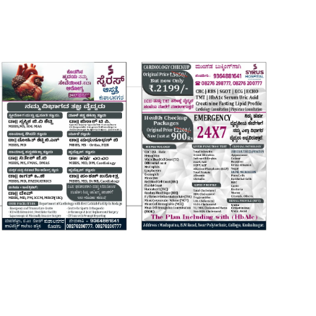
Login
Register
Home
Contact
Daily Coffee Rates
HEALTH STORY
FOOD RECIPE 😋
IPL 2026 🏏