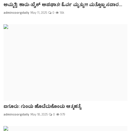
ಅಮ್ಮತ್ತಿ: ಕಾರು-ಬೈಕ್ ಅಪಘಾತ! ಓರ್ವ ಮೃತ್ಯು!!! ಮತ್ತೊಬ್ಬ ಸವಾರ...
admincoorgdaily
May 11, 2025
0
1.6k
ಐಗೂರು: ಗುಂಡು ಹೊಡೆದುಕೊಂಡು ಆತ್ಮಹತ್ಯೆ
admincoorgdaily
May 18, 2025
0
979