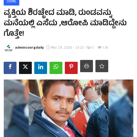
CRIME
ವ್ಯಕ್ತಿಯ ಶಿರಚ್ಛೇದ ಮಾಡಿ, ರುಂಡವನ್ನು
ಮನೆಯಲ್ಲಿ ಎಸೆದು ,ಆರೋಪಿ ಮಾಡಿದ್ದೇನು
ಗೊತ್ತೇ!
admincoorgdaily
Mar 29, 2026 - 23:23
0
1.3k