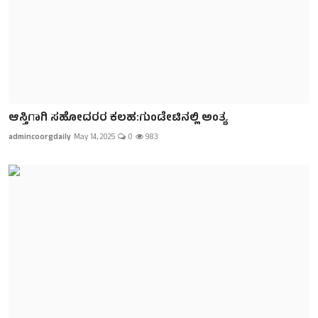
ಆಸ್ತಿಗಾಗಿ ಸಹೋದರರ ಕಲಹ:ಗುಂಡೇಟಿನಲ್ಲಿ ಅಂತ್ಯ
admincoorgdaily
May 14, 2025
0
983