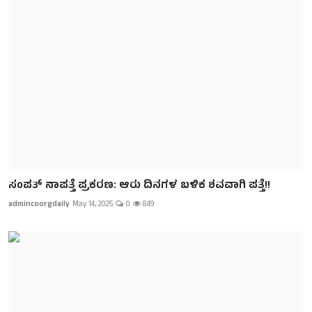
ಸಂಪತ್ ನಾಪತ್ತೆ ಪ್ರಕರಣ: ಆರು ದಿನಗಳ ಬಳಿಕ ಶವವಾಗಿ ಪತ್ತೆ!!
admincoorgdaily
May 14, 2025
0
849