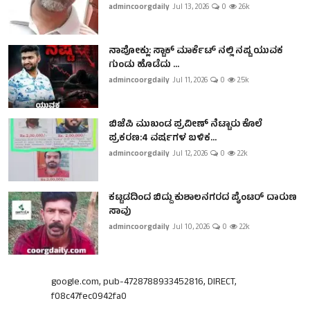
admincoorgdaily
Jul 13, 2026
0
2.6k
ನಾಪೋಕ್ಲು: ಸ್ಟಾಕ್ ಮಾರ್ಕೆಟ್ ನಲ್ಲಿ ನಷ್ಟ ಯುವಕ
ಗುಂಡು ಹೊಡೆದು ...
admincoorgdaily
Jul 11, 2026
0
2.5k
ಬಿಜೆಪಿ ಮುಖಂಡ ಪ್ರವೀಣ್ ನೆಟ್ಟಾರು ಕೊಲೆ
ಪ್ರಕರಣ:4 ವರ್ಷಗಳ ಬಳಿಕ...
admincoorgdaily
Jul 12, 2026
0
2.2k
ಕಟ್ಟಡದಿಂದ ಬಿದ್ದು ಕುಶಾಲನಗರದ ಪೈಂಟರ್ ದಾರುಣ
ಸಾವು
admincoorgdaily
Jul 10, 2026
0
2.2k
google.com, pub-4728788933452816, DIRECT,
f08c47fec0942fa0