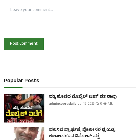
Post Comment
Popular Posts
ಪತ್ನಿ ಹೊಡೆದ ಮೊಬೈಲ್ ಏಟಿಗೆ ಪತಿ ಸಾವು
admincoorgdaily
Jul 13, 2026
0
4.1k
ಫಲಿಸಿದ ಪ್ರಾರ್ಥನೆ, ಪೊಲೀಸರ ಪ್ರಯತ್ನ:
ಕುಶಾಲನಗರದ ವಿನೋದ್ ಪತ್ತೆ