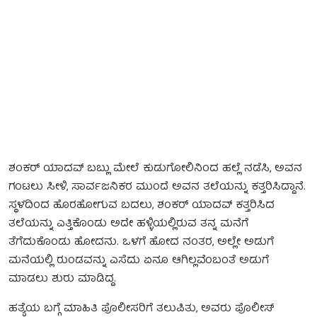
ಶಂಕರ್ ಯಾದವ್ ಬಬ್ಲು ಮೇಲೆ ಕುಡುಗೋಲಿನಿಂದ ಹಲ್ಲೆ ನಡೆಸಿ, ಅವನ
ಗಂಟಲು ಸೀಳಿ, ಸಾರ್ವಜನಿಕರ ಮುಂದೆ ಅವನ ತಲೆಯನ್ನು ಕತ್ತರಿಸಿದ್ದಾನೆ.
ಸ್ಥಳದಿಂದ ಹೊರಹೋಗುವ ಬದಲು, ಶಂಕರ್ ಯಾದವ್ ಕತ್ತರಿಸಿದ
ತಲೆಯನ್ನು ಎತ್ತಿಕೊಂಡು ಅದೇ ಹಳ್ಳಿಯಲ್ಲಿರುವ ತನ್ನ ಮನೆಗೆ
ತೆಗೆದುಕೊಂಡು ಹೋದನು. ಒಳಗೆ ಹೋದ ನಂತರ, ಅಲ್ಲೇ ಅಡುಗೆ
ಮನೆಯಲ್ಲಿ ರುಂಡವನ್ನು ಎಸೆದು ಏನೂ ಆಗಿಲ್ಲವೆಂಬಂತೆ ಅಡುಗೆ
ಮಾಡಲು ಶುರು ಮಾಡಿದ್ದ.
ಹತ್ಯೆಯ ಬಗ್ಗೆ ಮಾಹಿತಿ ಪೊಲೀಸರಿಗೆ ತಲುಪಿತು, ಅವರು ಪೊಲೀಸ್