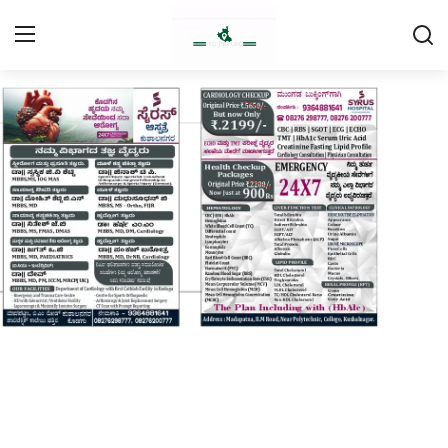
Login
Register
Home
Contact
Daily Coffee Rates
HEALTH STORY
FOOD RECIPE 😋
IPL 2026 🏏