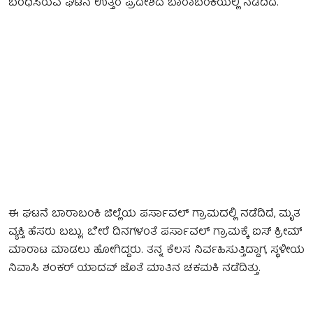
ಬಂಧಿಸಿರುವ ಘಟನೆ ಉತ್ತರ ಪ್ರದೇಶದ ಬಾರಾಬಂಕಿಯಲ್ಲಿ ನಡೆದಿದೆ.
ಈ ಘಟನೆ ಬಾರಾಬಂಕಿ ಜಿಲ್ಲೆಯ ಪರ್ಸಾವಲ್ ಗ್ರಾಮದಲ್ಲಿ ನಡೆದಿದೆ, ಮೃತ
ವ್ಯಕ್ತಿ ಹೆಸರು ಬಬ್ಲು. ಬೇರೆ ದಿನಗಳಂತೆ ಪರ್ಸಾವಲ್ ಗ್ರಾಮಕ್ಕೆ ಐಸ್ ಕ್ರೀಮ್
ಮಾರಾಟ ಮಾಡಲು ಹೋಗಿದ್ದರು. ತನ್ನ ಕೆಲಸ ನಿರ್ವಹಿಸುತ್ತಿದ್ದಾಗ, ಸ್ಥಳೀಯ
ನಿವಾಸಿ ಶಂಕರ್ ಯಾದವ್ ಜೊತೆ ಮಾತಿನ ಚಕಮಕಿ ನಡೆದಿತ್ತು.