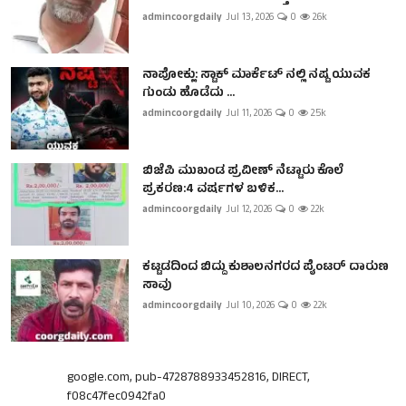
admincoorgdaily
Jul 13, 2026
0
2.6k
ನಾಪೋಕ್ಲು: ಸ್ಟಾಕ್ ಮಾರ್ಕೆಟ್ ನಲ್ಲಿ ನಷ್ಟ ಯುವಕ
ಗುಂಡು ಹೊಡೆದು ...
admincoorgdaily
Jul 11, 2026
0
2.5k
ಬಿಜೆಪಿ ಮುಖಂಡ ಪ್ರವೀಣ್ ನೆಟ್ಟಾರು ಕೊಲೆ
ಪ್ರಕರಣ:4 ವರ್ಷಗಳ ಬಳಿಕ...
admincoorgdaily
Jul 12, 2026
0
2.2k
ಕಟ್ಟಡದಿಂದ ಬಿದ್ದು ಕುಶಾಲನಗರದ ಪೈಂಟರ್ ದಾರುಣ
ಸಾವು
admincoorgdaily
Jul 10, 2026
0
2.2k
google.com, pub-4728788933452816, DIRECT,
f08c47fec0942fa0