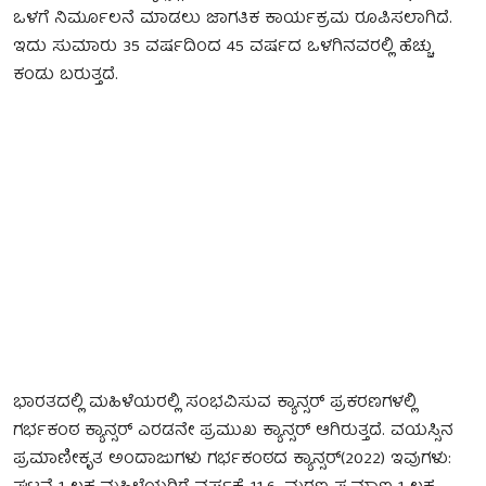
ಒಳಗೆ ನಿರ್ಮೂಲನೆ ಮಾಡಲು ಜಾಗತಿಕ ಕಾರ್ಯಕ್ರಮ ರೂಪಿಸಲಾಗಿದೆ.
ಇದು ಸುಮಾರು 35 ವರ್ಷದಿಂದ 45 ವರ್ಷದ ಒಳಗಿನವರಲ್ಲಿ ಹೆಚ್ಚು
ಕಂಡು ಬರುತ್ತದೆ.
ಭಾರತದಲ್ಲಿ ಮಹಿಳೆಯರಲ್ಲಿ ಸಂಭವಿಸುವ ಕ್ಯಾನ್ಸರ್ ಪ್ರಕರಣಗಳಲ್ಲಿ
ಗರ್ಭಕಂಠ ಕ್ಯಾನ್ಸರ್ ಎರಡನೇ ಪ್ರಮುಖ ಕ್ಯಾನ್ಸರ್ ಆಗಿರುತ್ತದೆ. ವಯಸ್ಸಿನ
ಪ್ರಮಾಣೀಕೃತ ಅಂದಾಜುಗಳು ಗರ್ಭಕಂಠದ ಕ್ಯಾನ್ಸರ್(2022) ಇವುಗಳು: