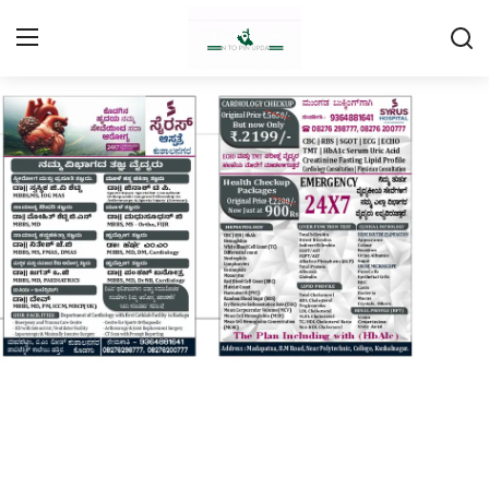
Login
Register
Home
Contact
Daily Coffee Rates
HEALTH STORY
FOOD RECIPE 😋
IPL 2026 🏏