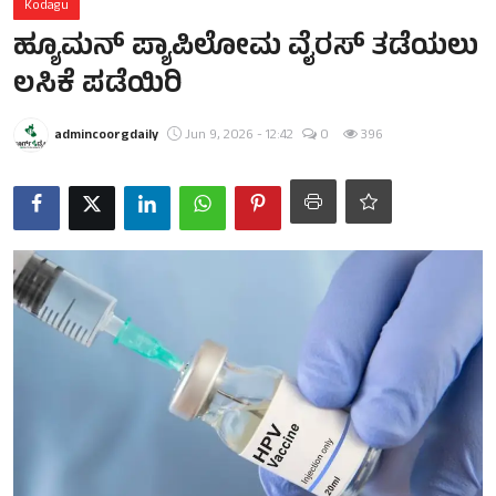
Kodagu
ಹ್ಯೂಮನ್ ಪ್ಯಾಪಿಲೋಮ ವೈರಸ್ ತಡೆಯಲು
ಲಸಿಕೆ ಪಡೆಯಿರಿ
admincoorgdaily
Jun 9, 2026 - 12:42
0
396