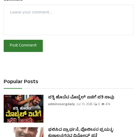
Post Comment
Popular Posts
ಪತ್ನಿ ಹೊಡೆದ ಮೊಬೈಲ್ ಏಟಿಗೆ ಪತಿ ಸಾವು
admincoorgdaily
Jul 13, 2026
0
4.1k
ಫಲಿಸಿದ ಪ್ರಾರ್ಥನೆ, ಪೊಲೀಸರ ಪ್ರಯತ್ನ:
ಕುಶಾಲನಗರದ ವಿನೋದ್ ಪತ್ತೆ