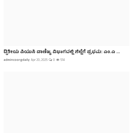
ದ್ವಿತೀಯ ಪಿಯುಸಿ ವಾಣಿಜ್ಯ ವಿಭಾಗದಲ್ಲಿ ಜಿಲ್ಲೆಗೆ ಪ್ರಥಮ: ಎಂ.ಎ ...
admincoorgdaily
Apr 20, 2025
0
514