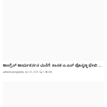
ಕಾಂಗ್ರೆಸ್ ಕಾರ್ಯಕರ್ತನ ಮನೆಗೆ: ಶಾಸಕ ಎ.ಎಸ್ ಪೊನ್ನಣ್ಣ ಭೇಟಿ: ...
admincoorgdaily
Apr 20, 2025
0
669