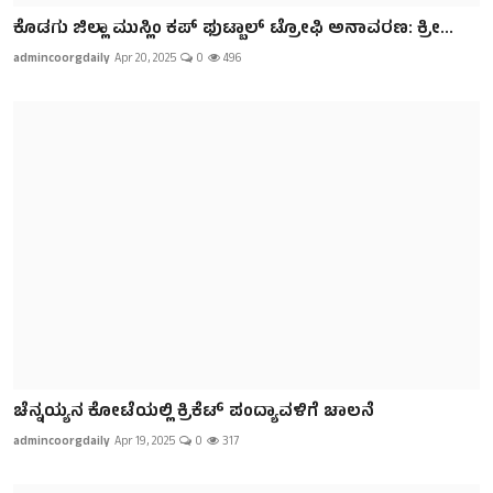
ಕೊಡಗು ಜಿಲ್ಲಾ‌ ಮುಸ್ಲಿಂ ಕಪ್ ಫುಟ್ಬಾಲ್ ಟ್ರೋಫಿ ಅನಾವರಣ: ಕ್ರೀ...
admincoorgdaily
Apr 20, 2025
0
496
ಚೆನ್ನಯ್ಯನ ಕೋಟೆಯಲ್ಲಿ ಕ್ರಿಕೆಟ್ ಪಂದ್ಯಾವಳಿಗೆ ಚಾಲನೆ
admincoorgdaily
Apr 19, 2025
0
317