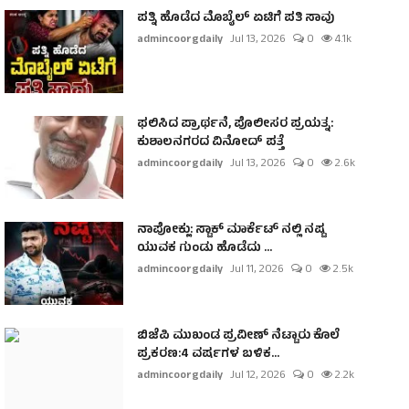
ಪತ್ನಿ ಹೊಡೆದ ಮೊಬೈಲ್ ಏಟಿಗೆ ಪತಿ ಸಾವು
admincoorgdaily
Jul 13, 2026
0
4.1k
ಫಲಿಸಿದ ಪ್ರಾರ್ಥನೆ, ಪೊಲೀಸರ ಪ್ರಯತ್ನ:
ಕುಶಾಲನಗರದ ವಿನೋದ್ ಪತ್ತೆ
admincoorgdaily
Jul 13, 2026
0
2.6k
ನಾಪೋಕ್ಲು: ಸ್ಟಾಕ್ ಮಾರ್ಕೆಟ್ ನಲ್ಲಿ ನಷ್ಟ
ಯುವಕ ಗುಂಡು ಹೊಡೆದು ...
admincoorgdaily
Jul 11, 2026
0
2.5k
ಬಿಜೆಪಿ ಮುಖಂಡ ಪ್ರವೀಣ್ ನೆಟ್ಟಾರು ಕೊಲೆ
ಪ್ರಕರಣ:4 ವರ್ಷಗಳ ಬಳಿಕ...
admincoorgdaily
Jul 12, 2026
0
2.2k