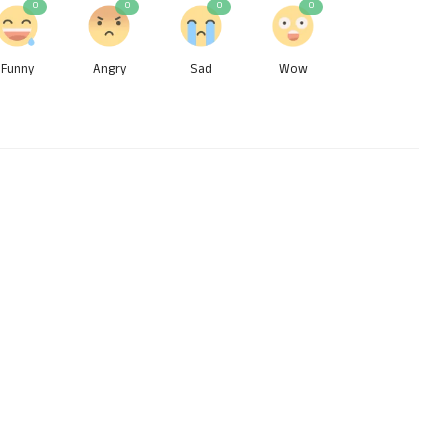
0
0
0
0
Funny
Angry
Sad
Wow