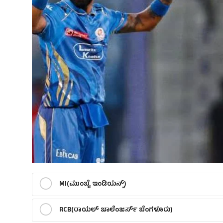
MI(ಮುಂಬೈ ಇಂಡಿಯನ್ಸ್)
RCB(ರಾಯಲ್ ಚಾಲೆಂಜರ್ಸ್ ಬೆಂಗಳೂರು)