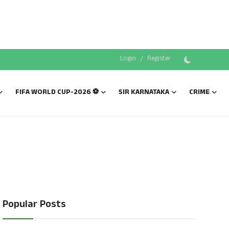
Login
/
Register
FIFA WORLD CUP-2026 ⚽
SIR KARNATAKA
CRIME
Popular Posts