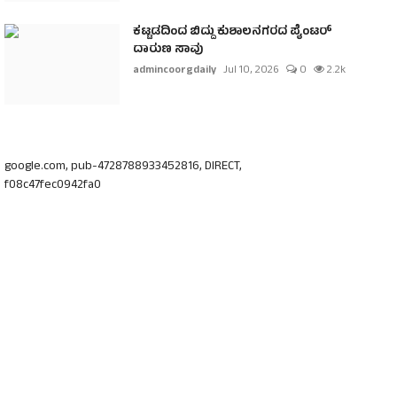
ಕಟ್ಟಡದಿಂದ ಬಿದ್ದು ಕುಶಾಲನಗರದ ಪೈಂಟರ್
ದಾರುಣ ಸಾವು
admincoorgdaily
Jul 10, 2026
0
2.2k
google.com, pub-4728788933452816, DIRECT,
f08c47fec0942fa0