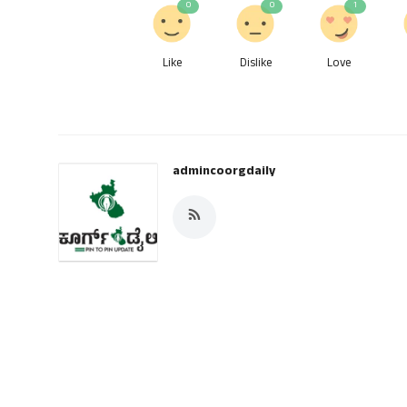
0
0
1
Like
Dislike
Love
admincoorgdaily