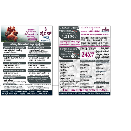
Login
Register
Home
Contact
Daily Coffee Rates
HEALTH STORY
FOOD RECIPE 😋
IPL 2026 🏏