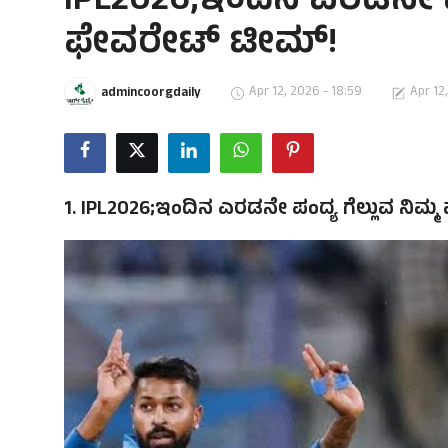
IPL2026;ಇಂದಿನ ಎರಡನೇ ಪಂದ
ಫೇವರೇಟ್ ಟೀಮ್!
Apr 12, 2026 - 18:59
Apr 12
admincoorgdaily
1. IPL2026;ಇಂದಿನ ಎರಡನೇ ಪಂದ್ಯ ಗೆಲ್ಲುವ ನಿಮ