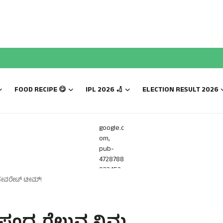
FOOD RECIPE 😋
IPL 2026 🏏
ELECTION RESULT 2026
google.c
om,
pub-
4728788
933452
 ಫೇವರೇಟ್ ಟೀಮ್!
816,
DIRECT,
f08c47f
ec0942f
a0