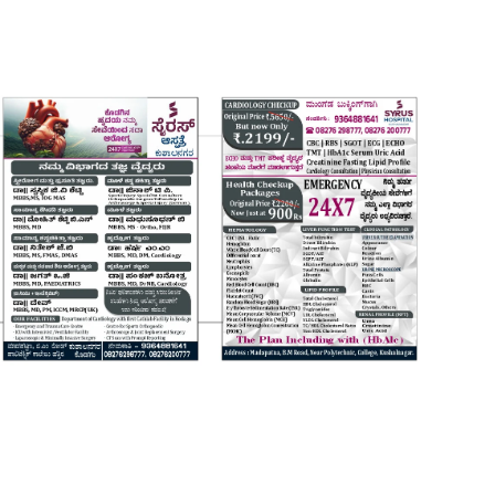
Login
Register
Home
Contact
Daily Coffee Rates
HEALTH STORY
FOOD RECIPE 😋
IPL 2026 🏏