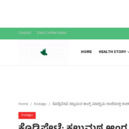
National News
SPECIAL STORY
Sports News
Contact
Daily Coffee Rates
Gallery
HOME
HEALTH STORY
Home
Kodagu
ಕೊಡ್ಲಿಪೇಟೆ; ಕಲ್ಲುಮಠ ಆಂಗ್ಲ ಮಾಧ್ಯಮ ಶಾಲೆಯಲ್ಲಿ ಶಾಲ
Kodagu