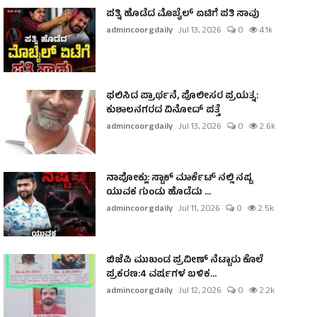
ಪತ್ನಿ ಹೊಡೆದ ಮೊಬೈಲ್ ಏಟಿಗೆ ಪತಿ ಸಾವು
admincoorgdaily
Jul 13, 2026
0
4.1k
ಫಲಿಸಿದ ಪ್ರಾರ್ಥನೆ, ಪೊಲೀಸರ ಪ್ರಯತ್ನ:
ಕುಶಾಲನಗರದ ವಿನೋದ್ ಪತ್ತೆ
admincoorgdaily
Jul 13, 2026
0
2.6k
ನಾಪೋಕ್ಲು: ಸ್ಟಾಕ್ ಮಾರ್ಕೆಟ್ ನಲ್ಲಿ ನಷ್ಟ
ಯುವಕ ಗುಂಡು ಹೊಡೆದು ...
admincoorgdaily
Jul 11, 2026
0
2.5k
ಬಿಜೆಪಿ ಮುಖಂಡ ಪ್ರವೀಣ್ ನೆಟ್ಟಾರು ಕೊಲೆ
ಪ್ರಕರಣ:4 ವರ್ಷಗಳ ಬಳಿಕ...
admincoorgdaily
Jul 12, 2026
0
2.2k