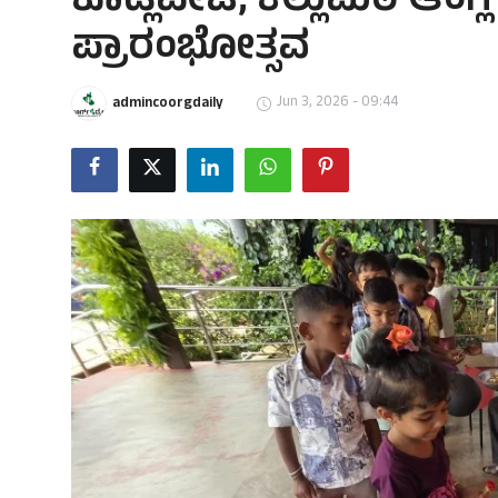
ಕೊಡ್ಲಿಪೇಟೆ; ಕಲ್ಲುಮಠ ಆಂಗ್
ಪ್ರಾರಂಭೋತ್ಸವ
Jun 3, 2026 - 09:44
admincoorgdaily