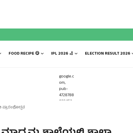
FOOD RECIPE 😋
IPL 2026 🏏
ELECTION RESULT 2026
google.c
om,
pub-
4728788
933452
ಾ‌ ಪ್ರಾರಂಭೋತ್ಸವ
816,
DIRECT,
f08c47f
ec0942f
a0