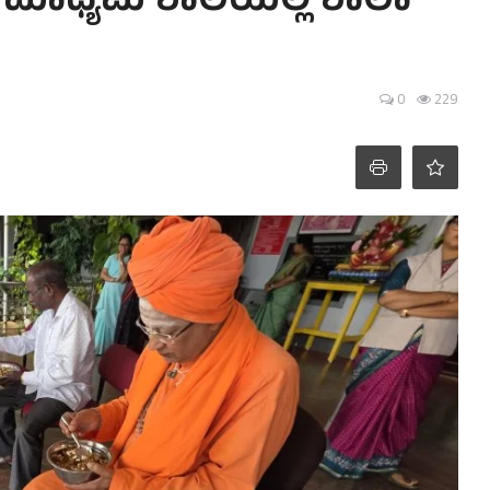
ಲ ಮಾಧ್ಯಮ ಶಾಲೆಯಲ್ಲಿ ಶಾಲಾ‌
0
229