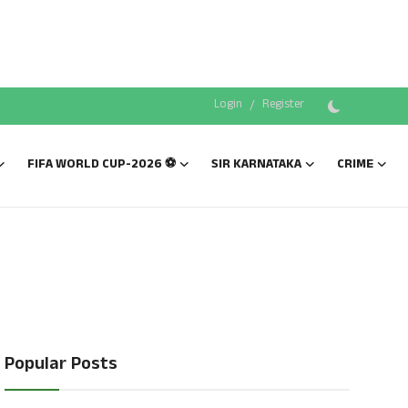
Login
/
Register
FIFA WORLD CUP-2026 ⚽
SIR KARNATAKA
CRIME
Popular Posts