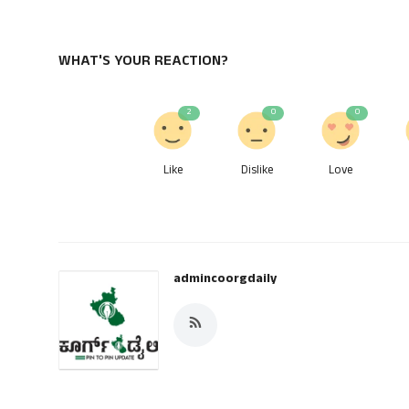
WHAT'S YOUR REACTION?
2
0
0
Like
Dislike
Love
admincoorgdaily