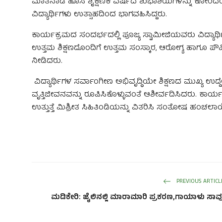
ಮಾತನಾಡಿ ಹೊಸ ಶೈಕ್ಷಣಿಕ ವರ್ಷದ ಶುಭಾಶಯಗಳನ್ನು ಕೋರಿದರು.
ವಿದ್ಯಾರ್ಥಿಗಳು ಉತ್ಸಾಹದಿಂದ ಭಾಗವಹಿಸಿದ್ದರು.
ಕಾರ್ಯಕ್ರಮದ ಸಂದರ್ಭದಲ್ಲಿ ಪೂಜ್ಯ ಸ್ವಾಮೀಜಿಯವರು ವಿದ್ಯಾರ್ಥಿ
ಉತ್ತಮ ಶಿಕ್ಷಣದೊಂದಿಗೆ ಉತ್ತಮ ಸಂಸ್ಕಾರ, ಆರೋಗ್ಯ ಹಾಗೂ ಪೌ
ನೀಡಿದರು.
ವಿದ್ಯಾರ್ಥಿಗಳ ಸರ್ವಾಂಗೀಣ ಅಭಿವೃದ್ಧಿಯೇ ಶಿಕ್ಷಣದ ಮುಖ್ಯ ಉದ್ದ
ವೃತ್ತಿಜೀವನವನ್ನು ರೂಪಿಸಿಕೊಳ್ಳುವಂತೆ ಆಶೀರ್ವದಿಸಿದರು. ಕಾರ್ಯಕ
ಉತ್ತುತ್ತೆ ಮಿಶ್ರೀತ ಸಿಹಿತಿಂಡಿಯನ್ನು ವಿತರಿಸಿ ಸಂತೋಷ ಹಂಚಲಾ
PREVIOUS ARTICL
ಮಡಿಕೇರಿ: ಜೈಲಿನಲ್ಲಿ ಮಾರಾಮಾರಿ ಪ್ರಕರಣ,ಗಾಯಾಳು ಸಾವ