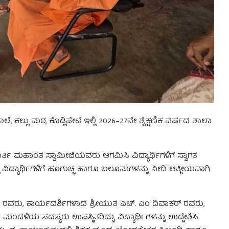
ಶಾಲೆ, ಕಲ್ಲು ಮಠ, ಕೊಡ್ಲಿಪೇಟೆ ಇಲ್ಲಿ 2026–27ನೇ ಶೈಕ್ಷಣಿಕ ವರ್ಷದ ಶಾಲಾ
ಮೂರ್ತಿ ಮಹಾಂತ ಸ್ವಾಮೀಜಿಯವರು ಆಗಮಿಸಿ ವಿದ್ಯಾರ್ಥಿಗಳಿಗೆ ಸ್ವಾಗತ
ದ್ಯಾರ್ಥಿಗಳಿಗೆ ಹೂಗುಚ್ಛ ಹಾಗೂ ಬಲೂನುಗಳನ್ನು ನೀಡಿ ಆತ್ಮೀಯವಾಗಿ
ಾಥ್ ರವರು, ಕಾರ್ಯದರ್ಶಿಗಳಾದ ಶ್ರೀಯುತ ಎಚ್. ಎಂ ದಿವಾಕರ್ ರವರು,
ಳಿಯ ಸದಸ್ಯರು ಉಪಸ್ಥಿತರಿದ್ದು, ವಿದ್ಯಾರ್ಥಿಗಳನ್ನು ಉದ್ದೇಶಿಸಿ