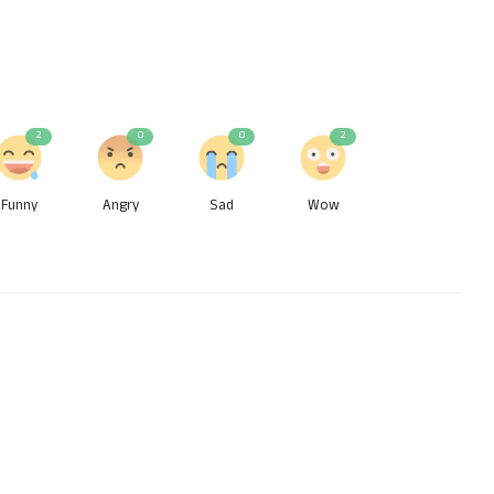
2
0
0
2
Funny
Angry
Sad
Wow