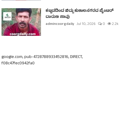
ಕಟ್ಟಡದಿಂದ ಬಿದ್ದು ಕುಶಾಲನಗರದ ಪೈಂಟರ್
ದಾರುಣ ಸಾವು
admincoorgdaily
Jul 10, 2026
0
2.2k
google.com, pub-4728788933452816, DIRECT,
f08c47fec0942fa0