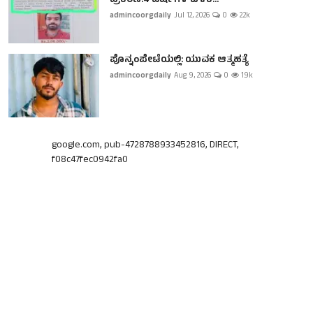
ಪ್ರಕರಣ:4 ವರ್ಷಗಳ ಬಳಿಕ...
admincoorgdaily
Jul 12, 2026
0
2.2k
ಪೊನ್ನಂಪೇಟೆಯಲ್ಲಿ: ಯುವಕ ಆತ್ಮಹತ್ಯೆ
admincoorgdaily
Aug 9, 2026
0
1.9k
google.com, pub-4728788933452816, DIRECT,
f08c47fec0942fa0