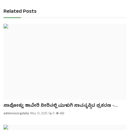
Related Posts
ನಾಪೋಕ್ಲು: ಕಾವೇರಿ ನೀರಿನಲ್ಲಿ ಮುಳುಗಿ ಸಾವನ್ನಪ್ಪಿದ ಪ್ರಕರಣ -...
admincoorgdaily
May 13, 2025
0
668