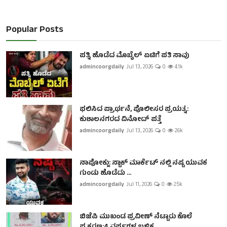
Popular Posts
ಪತ್ನಿ ಹೊಡೆದ ಮೊಬೈಲ್ ಏಟಿಗೆ ಪತಿ ಸಾವು
admincoorgdaily
Jul 13, 2026
0
4.1k
ಫಲಿಸಿದ ಪ್ರಾರ್ಥನೆ, ಪೊಲೀಸರ ಪ್ರಯತ್ನ:
ಕುಶಾಲನಗರದ ವಿನೋದ್ ಪತ್ತೆ
admincoorgdaily
Jul 13, 2026
0
2.6k
ನಾಪೋಕ್ಲು: ಸ್ಟಾಕ್ ಮಾರ್ಕೆಟ್ ನಲ್ಲಿ ನಷ್ಟ ಯುವಕ
ಗುಂಡು ಹೊಡೆದು ...
admincoorgdaily
Jul 11, 2026
0
2.5k
ಬಿಜೆಪಿ ಮುಖಂಡ ಪ್ರವೀಣ್ ನೆಟ್ಟಾರು ಕೊಲೆ