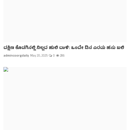
ದಕ್ಷಿಣ ಕೊಡಗಿನಲ್ಲಿ ‌ನಿಲ್ಲದ ಹುಲಿ ದಾಳಿ: ಒಂದೇ ದಿನ ಎರಡು ಹಸು ಬಲಿ
admincoorgdaily
May 20, 2025
0
286