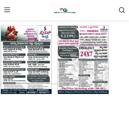
Login
Register
Home
Contact
Daily Coffee Rates
HEALTH STORY
FOOD RECIPE 😋
IPL 2026 🏏