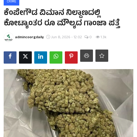
CRIME
ಕೆಂಪೇಗೌಡ ವಿಮಾನ ನಿಲ್ದಾಣದಲ್ಲಿ
ಕೋಟ್ಯಾಂತರ ರೂ ‌ಮೌಲ್ಯದ ಗಾಂಜಾ ಪತ್ತೆ
admincoorgdaily
Jun 8, 2026 - 12:02
0
1.3k