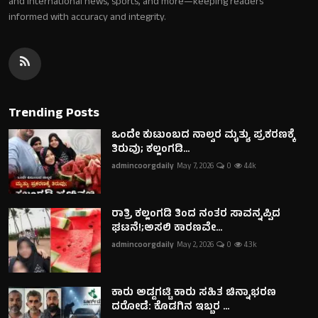
and international news, sports, and more—keeping readers
informed with accuracy and integrity.
Trending Posts
ಒಂದೇ ಕುಟುಂಬದ ನಾಲ್ವರ ಮೃತ್ಯು ಪ್ರಕರಣಕ್ಕೆ
ತಿರುವು; ಕಲ್ಲಂಗಡಿ...
admincoorgdaily
May 7, 2026
0
4.4k
ರಾತ್ರಿ ಕಲ್ಲಂಗಡಿ ತಿಂದ ನಂತರ ಸಾವನ್ನಪ್ಪಿದ
ಘಟನೆ!;ಅಸಲಿ ಕಾರಣವೇ...
admincoorgdaily
May 2, 2026
0
4.3k
ಕಾರು ಅಡ್ಡಗಟ್ಟಿ ಕಾರು ಸಹಿತ ಚಿನ್ನಾಭರಣ
ದರೋಡೆ: ಕೊಡಗಿನ ಇಬ್ಬರ ...