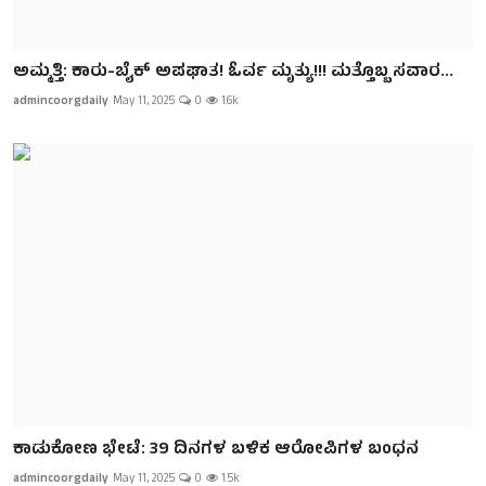
ಅಮ್ಮತ್ತಿ: ಕಾರು-ಬೈಕ್ ಅಪಘಾತ! ಓರ್ವ ಮೃತ್ಯು!!! ಮತ್ತೊಬ್ಬ ಸವಾರ...
admincoorgdaily
May 11, 2025
0
1.6k
ಕಾಡುಕೋಣ ಭೇಟೆ: 39 ದಿನಗಳ ಬಳಿಕ ಆರೋಪಿಗಳ ಬಂಧನ
admincoorgdaily
May 11, 2025
0
1.5k