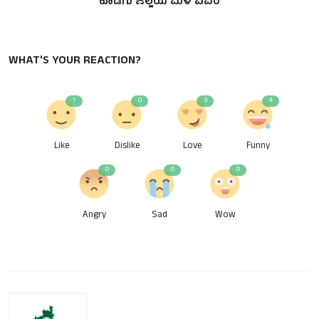
ಕೊಡಗು ಜಿಲ್ಲೆಯ ಮಳೆ ವಿವರ
WHAT'S YOUR REACTION?
1
0
3
4
Like
Dislike
Love
Funny
0
0
0
Angry
Sad
Wow