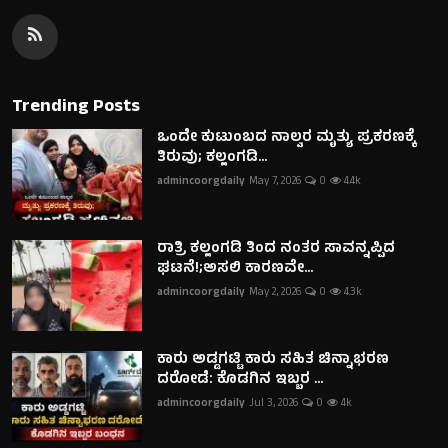
Trending Posts
ಒಂದೇ ಕುಟುಂಬದ ನಾಲ್ವರ ಮೃತ್ಯು ಪ್ರಕರಣಕ್ಕೆ
ತಿರುವು; ಕಲ್ಲಂಗಡಿ...
admincoorgdaily
May 7, 2026
0
4.4k
ರಾತ್ರಿ ಕಲ್ಲಂಗಡಿ ತಿಂದ ನಂತರ ಸಾವನ್ನಪ್ಪಿದ
ಘಟನೆ!;ಅಸಲಿ ಕಾರಣವೇ...
admincoorgdaily
May 2, 2026
0
4.3k
ಕಾರು ಅಡ್ಡಗಟ್ಟಿ ಕಾರು ಸಹಿತ ಚಿನ್ನಾಭರಣ
ದರೋಡೆ: ಕೊಡಗಿನ ಇಬ್ಬರ ...
admincoorgdaily
Jul 3, 2026
0
4k