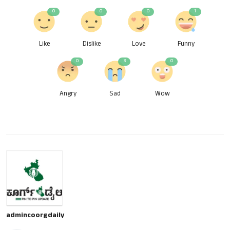
0
0
0
1
Like
Dislike
Love
Funny
0
3
0
Angry
Sad
Wow
admincoorgdaily