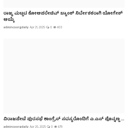
ರಾಜ್ಯ ಮಟ್ಟದ ಕೋಆಪರೇಟಿವ್ ಬ್ಯಾಂಕ್ ನಿರ್ದೇಶಕರಾಗಿ ಯೋಗೇಶ್
ಆಯ್ಕೆ
admincoorgdaily
Apr 21, 2025
0
403
ವಿರಾಜಪೇಟೆ ಪುರಸಭೆ ಕಾಂಗ್ರೆಸ್ ಸದಸ್ಯರೊಂದಿಗೆ ಎ.ಎಸ್ ಪೊನ್ನಣ್ಣ ...
admincoorgdaily
Apr 20, 2025
0
479