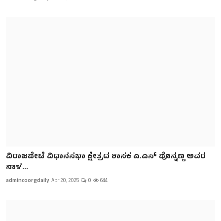
ವಿರಾಜಪೇಟೆ ವಿಧಾನಸಭಾ ಕ್ಷೇತ್ರದ ಶಾಸಕ ಎ.ಎಸ್ ಪೊನ್ನಣ್ಣ ಅವರ
ನಾಳ...
admincoorgdaily
Apr 20, 2025
0
644