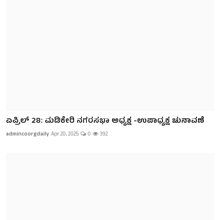
ಏಪ್ರಿಲ್ 28: ಮಡಿಕೇರಿ ನಗರಸಭಾ ಅಧ್ಯಕ್ಷ -ಉಪಾಧ್ಯಕ್ಷ ಚುನಾವಣೆ
admincoorgdaily
Apr 20, 2025
0
392