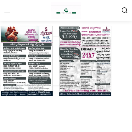
Login
Register
Home
Contact
Daily Coffee Rates
HEALTH STORY
FOOD RECIPE 😋
IPL 2026 🏏