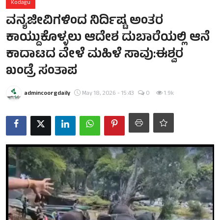
Kodagu
ವನ್ಯಜೀವಿಗಳಿಂದ ನಿರ್ದಿಷ್ಟ ಅಂತರ
ಕಾಯ್ದುಕೊಳ್ಳಲು ಆದೇಶ ದುಬಾರೆಯಲ್ಲಿ ಆನೆ
ಕಾದಾಟದ ವೇಳೆ ಮಹಿಳೆ ಸಾವು:ಈಶ್ವರ
ಖಂಡ್ರೆ ಸಂತಾಪ
admincoorgdaily
May 18, 2026 - 15:43
0
1.9k