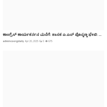
ಕಾಂಗ್ರೆಸ್ ಕಾರ್ಯಕರ್ತನ ಮನೆಗೆ: ಶಾಸಕ ಎ.ಎಸ್ ಪೊನ್ನಣ್ಣ ಭೇಟಿ: ...
admincoorgdaily
Apr 20, 2025
0
675