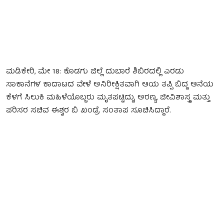
ಮಡಿಕೇರಿ, ಮೇ 18: ಕೊಡಗು ಜಿಲ್ಲೆ ದುಬಾರೆ ಶಿಬಿರದಲ್ಲಿ ಎರಡು
ಸಾಕಾನೆಗಳ ಕಾದಾಟದ ವೇಳೆ ಅನಿರೀಕ್ಷಿತವಾಗಿ ಆಯ ತಪ್ಪಿ ಬಿದ್ದ ಆನೆಯ
ಕೆಳಗೆ ಸಿಲುಕಿ ಮಹಿಳೆಯೊಬ್ಬರು ಮೃತಪಟ್ಟಿದ್ದು, ಅರಣ್ಯ, ಜೀವಿಶಾಸ್ತ್ರ ಮತ್ತು
ಪರಿಸರ ಸಚಿವ ಈಶ್ವರ ಬಿ ಖಂಡ್ರೆ ಸಂತಾಪ ಸೂಚಿಸಿದ್ದಾರೆ.