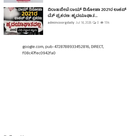
ವಿರಾಜಪೇಟೆ:ರಾಯ್ ಡಿಸೋಜಾ 2021ರ ಲಾಕಪ್
ಡೆತ್ ಪ್ರಕರಣ: ಹೃದಯಾಘಾತ...
admincoorgdaily
Jul 14, 2026
0
1.9k
google.com, pub-4728788933452816, DIRECT,
f08c47fec0942fa0