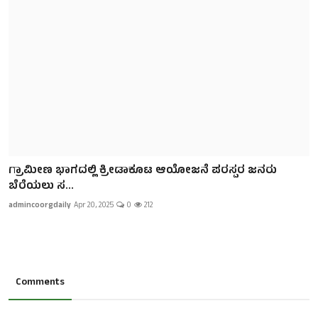
ಗ್ರಾಮೀಣ ಭಾಗದಲ್ಲಿ ಕ್ರೀಡಾಕೂಟ ಆಯೋಜನೆ ಪರಸ್ಪರ ಜನರು
ಬೆರೆಯಲು ಸ...
admincoorgdaily
Apr 20, 2025
0
212
Comments