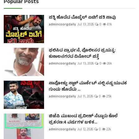
Popular Posts
ಪತ್ನಿ ಹೊಡೆದ ಮೊಬೈಲ್ ಏಟಿಗೆ ಪತಿ ಸಾವು
admincoorgdaily
Jul 13, 2026
0
4.1k
ಫಲಿಸಿದ ಪ್ರಾರ್ಥನೆ, ಪೊಲೀಸರ ಪ್ರಯತ್ನ:
ಕುಶಾಲನಗರದ ವಿನೋದ್ ಪತ್ತೆ
admincoorgdaily
Jul 13, 2026
0
2.6k
ನಾಪೋಕ್ಲು: ಸ್ಟಾಕ್ ಮಾರ್ಕೆಟ್ ನಲ್ಲಿ ನಷ್ಟ ಯುವಕ
ಗುಂಡು ಹೊಡೆದು ...
admincoorgdaily
Jul 11, 2026
0
2.5k
ಬಿಜೆಪಿ ಮುಖಂಡ ಪ್ರವೀಣ್ ನೆಟ್ಟಾರು ಕೊಲೆ
ಪ್ರಕರಣ:4 ವರ್ಷಗಳ ಬಳಿಕ...
admincoorgdaily
Jul 12, 2026
0
2.2k