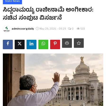
State News
ಸಿದ್ದರಾಮಯ್ಯ ರಾಜೀನಾಮೆ ಅಂಗೀಕಾರ:
ಸಚಿವ ಸಂಪುಟ ವಿಸರ್ಜನೆ
admincoorgdaily
May 29, 2026 - 09:29
0
533