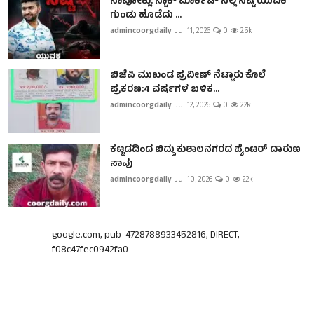
ನಾಪೋಕ್ಲು: ಸ್ಟಾಕ್ ಮಾರ್ಕೆಟ್ ನಲ್ಲಿ ನಷ್ಟ ಯುವಕ
ಗುಂಡು ಹೊಡೆದು ...
admincoorgdaily
Jul 11, 2026
0
2.5k
ಬಿಜೆಪಿ ಮುಖಂಡ ಪ್ರವೀಣ್ ನೆಟ್ಟಾರು ಕೊಲೆ
ಪ್ರಕರಣ:4 ವರ್ಷಗಳ ಬಳಿಕ...
admincoorgdaily
Jul 12, 2026
0
2.2k
ಕಟ್ಟಡದಿಂದ ಬಿದ್ದು ಕುಶಾಲನಗರದ ಪೈಂಟರ್ ದಾರುಣ
ಸಾವು
admincoorgdaily
Jul 10, 2026
0
2.2k
google.com, pub-4728788933452816, DIRECT,
f08c47fec0942fa0