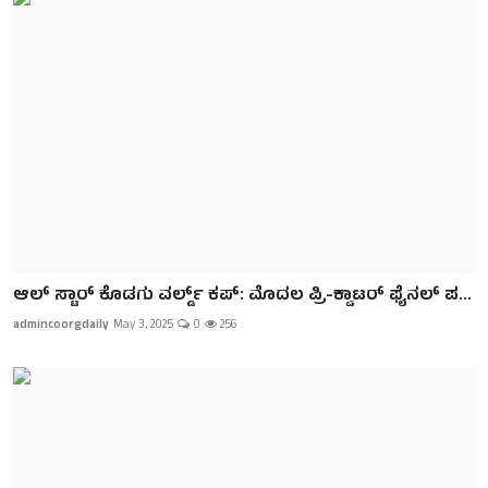
ಆಲ್ ಸ್ಟಾರ್ ಕೊಡಗು ವರ್ಲ್ಡ್ ಕಪ್: ಮೊದಲ ಪ್ರಿ-ಕ್ವಾಟರ್ ಫೈನಲ್ ಪ...
admincoorgdaily
May 3, 2025
0
256