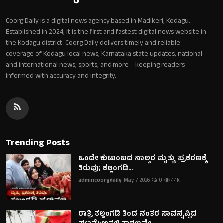
Coorg Daily is a digital news agency based in Madikeri, Kodagu.
Established in 2024, it is the first and fastest digital news website in
the Kodagu district. Coorg Daily delivers timely and reliable
coverage of Kodagu local news, Karnataka state updates, national
and international news, sports, and more—keeping readers
informed with accuracy and integrity.
Trending Posts
ಒಂದೇ ಕುಟುಂಬದ ನಾಲ್ವರ ಮೃತ್ಯು ಪ್ರಕರಣಕ್ಕೆ
ತಿರುವು; ಕಲ್ಲಂಗಡಿ...
admincoorgdaily
May 7, 2026
0
4.4k
ರಾತ್ರಿ ಕಲ್ಲಂಗಡಿ ತಿಂದ ನಂತರ ಸಾವನ್ನಪ್ಪಿದ