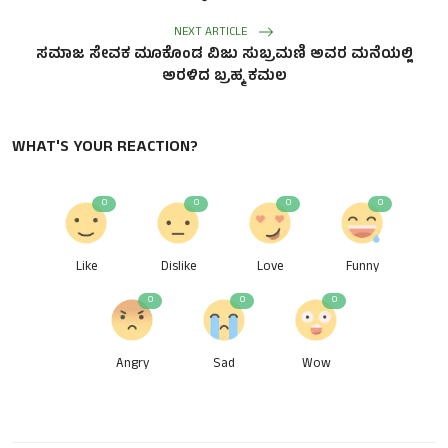
NEXT ARTICLE
ಸಮಾಜ ಸೇವಕ ಮೂಕೊಂಡ ವಿಜು ಸುಬ್ರಮಣಿ ಅವರ ಮನೆಯಲ್ಲಿ
ಅರಳಿದ ಬ್ರಹ್ಮ ಕಮಲ
WHAT'S YOUR REACTION?
0
0
0
0
Like
Dislike
Love
Funny
0
0
0
Angry
Sad
Wow