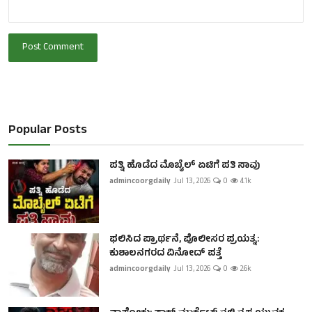
Post Comment
Popular Posts
ಪತ್ನಿ ಹೊಡೆದ ಮೊಬೈಲ್ ಏಟಿಗೆ ಪತಿ ಸಾವು
admincoorgdaily
Jul 13, 2026
0
4.1k
ಫಲಿಸಿದ ಪ್ರಾರ್ಥನೆ, ಪೊಲೀಸರ ಪ್ರಯತ್ನ:
ಕುಶಾಲನಗರದ ವಿನೋದ್ ಪತ್ತೆ
admincoorgdaily
Jul 13, 2026
0
2.6k