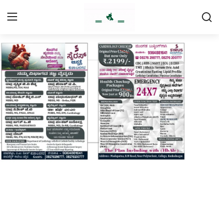
Login
Register
Home
Contact
Daily Coffee Rates
HEALTH STORY
FOOD RECIPE 😋
IPL 2026 🏏