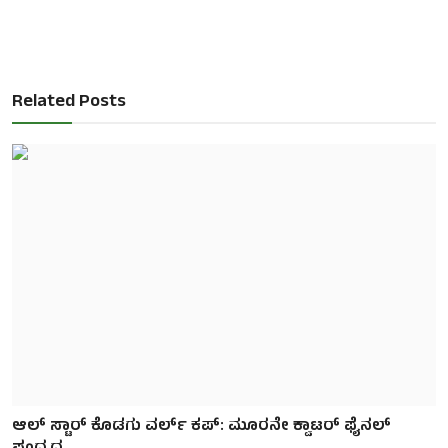
Related Posts
ಆಲ್ ಸ್ಟಾರ್ ಕೊಡಗು ವರ್ಲ್ ಕಪ್: ಮೂರನೇ ಕ್ವಾಟರ್ ಫೈನಲ್