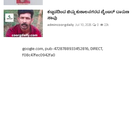
ಕಟ್ಟಡದಿಂದ ಬಿದ್ದು ಕುಶಾಲನಗರದ ಪೈಂಟರ್ ದಾರುಣ
ಸಾವು
admincoorgdaily
Jul 10, 2026
0
2.2k
google.com, pub-4728788933452816, DIRECT,
f08c47fec0942fa0