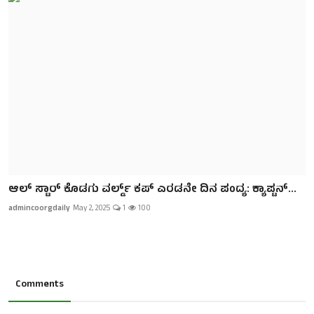
ಆಲ್ ಸ್ಟಾರ್ ಕೊಡಗು ವರ್ಲ್ಡ್ ಕಪ್ ಎರಡನೇ ದಿನ ಪಂದ್ಯ: ಕ್ಯಾಪ್ಟನ್...
admincoorgdaily
May 2, 2025
1
100
Comments