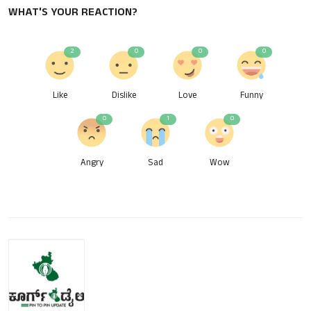
WHAT'S YOUR REACTION?
2
0
0
0
Like
Dislike
Love
Funny
0
1
0
Angry
Sad
Wow