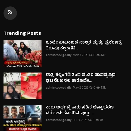
Trending Posts
ಒಂದೇ ಕುಟುಂಬದ ನಾಲ್ವರ ಮೃತ್ಯು ಪ್ರಕರಣಕ್ಕೆ
ತಿರುವು; ಕಲ್ಲಂಗಡಿ...
admincoorgdaily
May 7, 2026
0
4.4k
ರಾತ್ರಿ ಕಲ್ಲಂಗಡಿ ತಿಂದ ನಂತರ ಸಾವನ್ನಪ್ಪಿದ
ಘಟನೆ!;ಅಸಲಿ ಕಾರಣವೇ...
admincoorgdaily
May 2, 2026
0
4.3k
ಕಾರು ಅಡ್ಡಗಟ್ಟಿ ಕಾರು ಸಹಿತ ಚಿನ್ನಾಭರಣ
ದರೋಡೆ: ಕೊಡಗಿನ ಇಬ್ಬರ ...
admincoorgdaily
Jul 3, 2026
0
4k