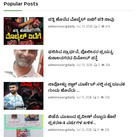
Popular Posts
ಪತ್ನಿ ಹೊಡೆದ ಮೊಬೈಲ್ ಏಟಿಗೆ ಪತಿ ಸಾವು
admincoorgdaily
Jul 13, 2026
0
4.1k
ಫಲಿಸಿದ ಪ್ರಾರ್ಥನೆ, ಪೊಲೀಸರ ಪ್ರಯತ್ನ:
ಕುಶಾಲನಗರದ ವಿನೋದ್ ಪತ್ತೆ
admincoorgdaily
Jul 13, 2026
0
2.6k
ನಾಪೋಕ್ಲು: ಸ್ಟಾಕ್ ಮಾರ್ಕೆಟ್ ನಲ್ಲಿ ನಷ್ಟ ಯುವಕ
ಗುಂಡು ಹೊಡೆದು ...
admincoorgdaily
Jul 11, 2026
0
2.5k
ಬಿಜೆಪಿ ಮುಖಂಡ ಪ್ರವೀಣ್ ನೆಟ್ಟಾರು ಕೊಲೆ
ಪ್ರಕರಣ:4 ವರ್ಷಗಳ ಬಳಿಕ...
admincoorgdaily
Jul 12, 2026
0
2.2k