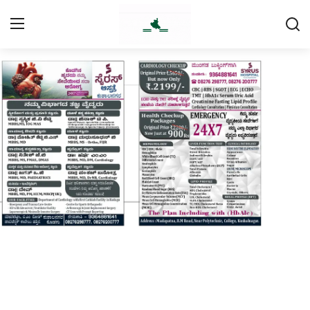
Login
Register
Home
Contact
Daily Coffee Rates
HEALTH STORY
FOOD RECIPE 😋
IPL 2026 🏏