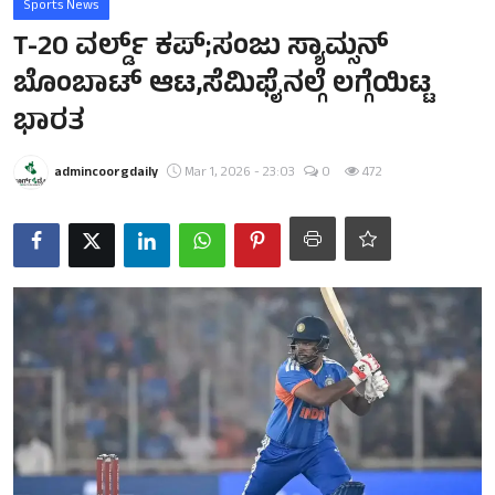
Sports News
T-20 ವರ್ಲ್ಡ್ ಕಪ್;ಸಂಜು ಸ್ಯಾಮ್ಸನ್
ಬೊಂಬಾಟ್ ಆಟ,ಸೆಮಿಫೈನಲ್ಗೆ ಲಗ್ಗೆಯಿಟ್ಟ
ಭಾರತ
admincoorgdaily
Mar 1, 2026 - 23:03
0
472