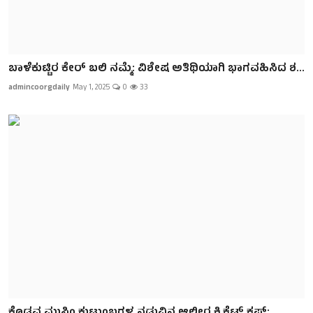
ಬಾಳೆಕುಟ್ಟಿರ ಕೇರ್ ಬಲಿ ನಮ್ಮೆ: ವಿಶೇಷ ಅತಿಥಿಯಾಗಿ ಭಾಗವಹಿಸಿದ ಶ...
admincoorgdaily
May 1, 2025
0
33
ಕೊಡವ ಮುಸ್ಲಿಂ ಕುಟುಂಬಗ‌ಳ ನಡುವಿನ ಆಲೀರ ಕ್ರಿಕೆಟ್ ಕಪ್: