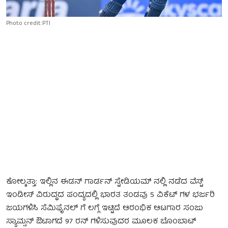
Photo credit:PTI
ಕೋಲ್ಕತ್ತಾ: ಇಲ್ಲಿನ ಈಡನ್ ಗಾರ್ಡನ್ ಸ್ಟೇಡಿಯಮ್ ನಲ್ಲಿ ನಡೆದ ವೆಸ್ಟ್
ಇಂಡೀಸ್ ವಿರುದ್ಧದ ಪಂದ್ಯದಲ್ಲಿ ಭಾರತ ತಂಡವು 5 ವಿಕೆಟ್ ಗಳ ಭರ್ಜರಿ
ಜಯಗಳಿಸಿ ಸೆಮಿಫೈನಲ್ ಗೆ ಲಗ್ಗೆ ಇಟ್ಟಿದೆ ಆರಂಭಿಕ ಆಟಗಾರ ಸಂಜು
ಸ್ಯಾಮ್ಸನ್ ಔಟಾಗದೆ 97 ರನ್ ಗಳಿಸುವುದರ ಮೂಲಕ ಬೊಂಬಾಟ್