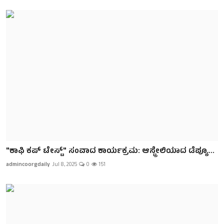
"ಕಾಫಿ ಕಪ್ ಟೇಸ್ಟ್" ಸಂವಾದ ಕಾರ್ಯಕ್ರಮ: ಆಸ್ಟ್ರೇಲಿಯಾದ ಡೆಪ್ಯೂ...
admincoorgdaily
Jul 8, 2025
0
151