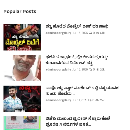
Popular Posts
ಪತ್ನಿ ಹೊಡೆದ ಮೊಬೈಲ್ ಏಟಿಗೆ ಪತಿ ಸಾವು
admincoorgdaily
Jul 13, 2026
0
4.1k
ಫಲಿಸಿದ ಪ್ರಾರ್ಥನೆ, ಪೊಲೀಸರ ಪ್ರಯತ್ನ:
ಕುಶಾಲನಗರದ ವಿನೋದ್ ಪತ್ತೆ
admincoorgdaily
Jul 13, 2026
0
2.6k
ನಾಪೋಕ್ಲು: ಸ್ಟಾಕ್ ಮಾರ್ಕೆಟ್ ನಲ್ಲಿ ನಷ್ಟ ಯುವಕ
ಗುಂಡು ಹೊಡೆದು ...
admincoorgdaily
Jul 11, 2026
0
2.5k
ಬಿಜೆಪಿ ಮುಖಂಡ ಪ್ರವೀಣ್ ನೆಟ್ಟಾರು ಕೊಲೆ
ಪ್ರಕರಣ:4 ವರ್ಷಗಳ ಬಳಿಕ...