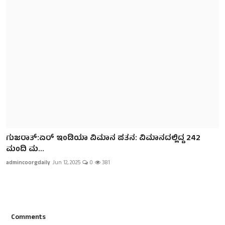
ಗುಜರಾತ್:ಏರ್ ಇಂಡಿಯಾ ವಿಮಾನ ಪತನ: ವಿಮಾನದಲ್ಲಿದ್ದ 242
ಮಂದಿ ಮ...
admincoorgdaily
Jun 12, 2025
0
381
Comments