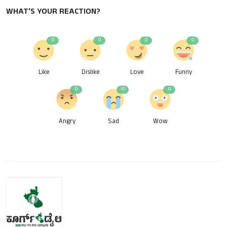
WHAT'S YOUR REACTION?
0
0
0
0
Like
Dislike
Love
Funny
0
10
0
Angry
Sad
Wow