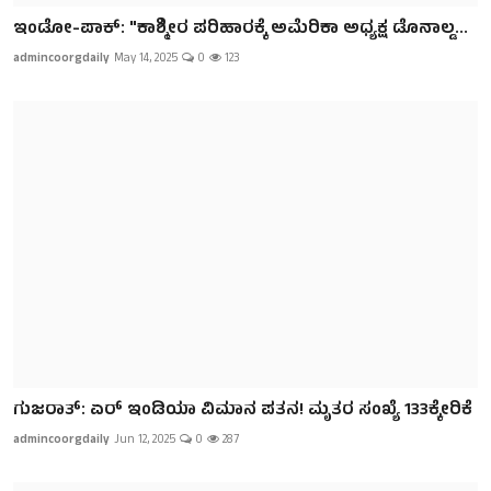
ಇಂಡೋ-ಪಾಕ್: "ಕಾಶ್ಮೀರ ಪರಿಹಾರಕ್ಕೆ ಅಮೆರಿಕಾ ಅಧ್ಯಕ್ಷ ಡೊನಾಲ್ಡ...
admincoorgdaily
May 14, 2025
0
123
ಗುಜರಾತ್: ಏರ್ ಇಂಡಿಯಾ ವಿಮಾನ ಪತನ! ಮೃತರ ಸಂಖ್ಯೆ 133ಕ್ಕೇರಿಕೆ
admincoorgdaily
Jun 12, 2025
0
287