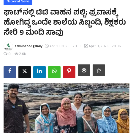
National News
ಘಾಟ್‌ನಲ್ಲಿ ಟಿಟಿ ವಾಹನ ಪಲ್ಟಿ; ಪ್ರವಾಸಕ್ಕೆ
ಹೋಗಿದ್ದ ಒಂದೇ ಶಾಲೆಯ ಸಿಬ್ಬಂದಿ, ಶಿಕ್ಷಕರು
ಸೇರಿ 9 ಮಂದಿ ಸಾವು
admincoorgdaily
Apr 18, 2026 - 20:36
Apr 18, 2026 - 20:36
0
2.6k