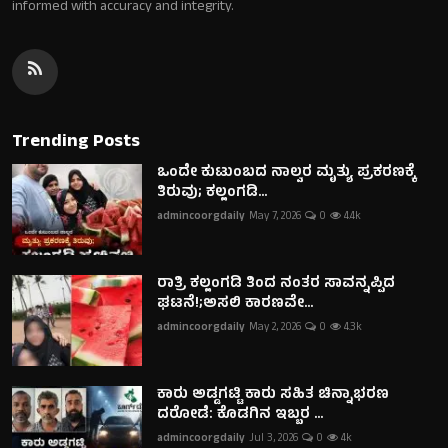
informed with accuracy and integrity.
Trending Posts
ಒಂದೇ ಕುಟುಂಬದ ನಾಲ್ವರ ಮೃತ್ಯು ಪ್ರಕರಣಕ್ಕೆ
ತಿರುವು; ಕಲ್ಲಂಗಡಿ...
admincoorgdaily
May 7, 2026
0
4.4k
ರಾತ್ರಿ ಕಲ್ಲಂಗಡಿ ತಿಂದ ನಂತರ ಸಾವನ್ನಪ್ಪಿದ
ಘಟನೆ!;ಅಸಲಿ ಕಾರಣವೇ...
admincoorgdaily
May 2, 2026
0
4.3k
ಕಾರು ಅಡ್ಡಗಟ್ಟಿ ಕಾರು ಸಹಿತ ಚಿನ್ನಾಭರಣ
ದರೋಡೆ: ಕೊಡಗಿನ ಇಬ್ಬರ ...
admincoorgdaily
Jul 3, 2026
0
4k