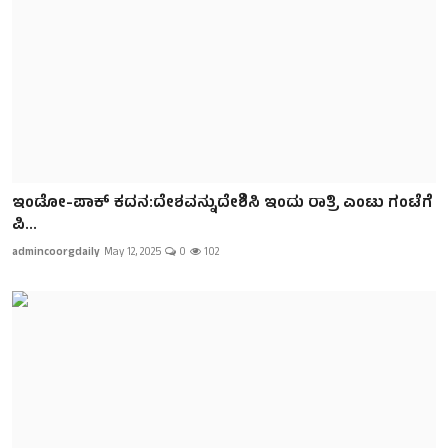
ಇಂಡೋ-ಪಾಕ್ ಕದನ:ದೇಶವನ್ನುದೇಶಿಸಿ ಇಂದು ರಾತ್ರಿ ಎಂಟು ಗಂಟೆಗೆ
ಪಿ...
admincoorgdaily
May 12, 2025
0
102