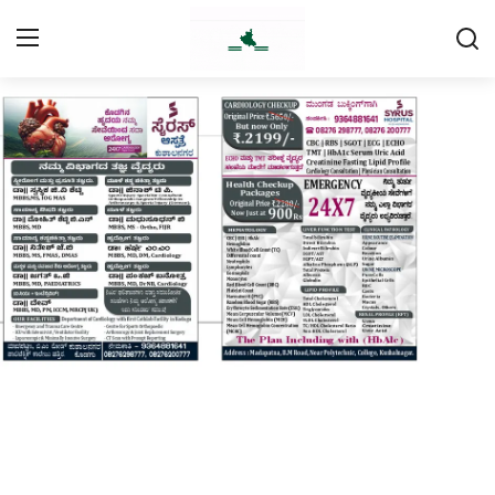
Login
Register
Home
Contact
Daily Coffee Rates
HEALTH STORY
FOOD RECIPE 😋
IPL 2026 🏏