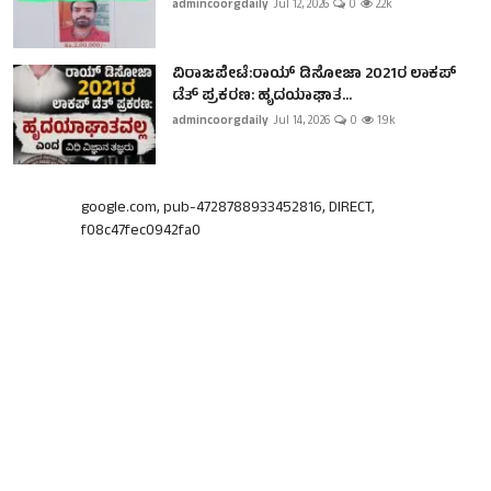
admincoorgdaily
Jul 12, 2026
0
2.2k
ವಿರಾಜಪೇಟೆ:ರಾಯ್ ಡಿಸೋಜಾ 2021ರ ಲಾಕಪ್
ಡೆತ್ ಪ್ರಕರಣ: ಹೃದಯಾಘಾತ...
admincoorgdaily
Jul 14, 2026
0
1.9k
google.com, pub-4728788933452816, DIRECT,
f08c47fec0942fa0