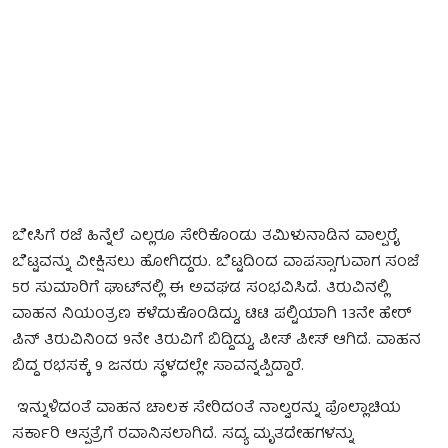
ಬೇಸಿಗೆ ರಜೆ ಹಿನ್ನೆಲೆ ಎಲ್ಲರೂ ಸೇರಿಕೊಂಡು ತಮಿಳುನಾಡಿನ ವಾಲ್ಪರೈ
ಬೆಟ್ಟವನ್ನು ವೀಕ್ಷಿಸಲು ಹೋಗಿದ್ದರು. ಬೆಟ್ಟದಿಂದ ವಾಪಸ್ಸಾಗುವಾಗ ಸಂಜೆ
5ರ ಸುಮಾರಿಗೆ ಘಾಟ್‌ನಲ್ಲಿ ಈ ಅವಘಡ ಸಂಭವಿಸಿದೆ. ತಿರುವಿನಲ್ಲಿ
ವಾಹನ ನಿಯಂತ್ರಣ ಕಳೆದುಕೊಂಡಿದ್ದು, ಟಿಟಿ ಪಲ್ಟಿಯಾಗಿ 13ನೇ ಹೇರ್
ಪಿನ್ ತಿರುವಿನಿಂದ 9ನೇ ತಿರುವಿಗೆ ಬಿದ್ದಿದ್ದು, ಪೀಸ್ ಪೀಸ್ ಆಗಿದೆ. ವಾಹನ
ಬಿದ್ದ ರಭಸಕ್ಕೆ 9 ಜನರು ಸ್ಥಳದಲ್ಲೇ ಸಾವನ್ನಪ್ಪಿದ್ದಾರೆ.
ಇನ್ನುಳಿದಂತೆ ವಾಹನ ಚಾಲಕ ಸೇರಿದಂತೆ ನಾಲ್ವರನ್ನು ಪೊಲ್ಲಾಚಿಯ
ಸರ್ಕಾರಿ ಆಸ್ಪತ್ರೆಗೆ ರವಾನಿಸಲಾಗಿದೆ. ಸದ್ಯ ಮೃತದೇಹಗಳನ್ನು