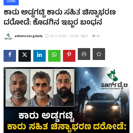
CRIME
ಕಾರು ಅಡ್ಡಗಟ್ಟಿ ಕಾರು ಸಹಿತ ಚಿನ್ನಾಭರಣ
ದರೋಡೆ: ಕೊಡಗಿನ ಇಬ್ಬರ ಬಂಧನ
admincoorgdaily
Jul 3, 2026 - 23:38
0
4k