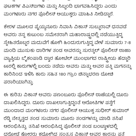
ಘಟಕಗಳ ಪಿಎಸ್‌ಐಗಳು ಮತ್ತು ಸಿಬ್ಬಂದಿ ಭಾಗವಹಿಸಿದ್ದರು ಎಂದು
ಮಂಗಳೂರು ನಗರ ಪೊಲೀಸ್‌ ಆಯುಕ್ತರು ಮಾಹಿತಿ ನೀಡಿದ್ದಾರೆ.
ಕೇರಳ ಮೂಲದ ಪೈಯ್ಯನೂರು ನಿವಾಸಿ ವಿಕಾಸ್ ಸುಬ್ಬುರಾವ್‌ ಧನವಡೆ
ಅವರು ತನ್ನ ಕುಟುಂಬ ಸಮೇತರಾಗಿ ಮಹಾರಾಷ್ಟ್ರದಲ್ಲಿ ನಡೆಯುತ್ತಿದ್ದ
ಸ್ನೇಹಿತರೊಬ್ಬರ ಮದುವೆಗೆ ಹೋಗಿ ಹಿಂದುರುಗುತ್ತಿದ್ದ ವೇಳೆ ಸುಮಾರು 7-8
ಮಂದಿ ಮುಸುಕು ದಾರಿಗಳ ತಂಡ ಅವರನ್ನು ಸುರತ್ಕಲ್ ಪೊಲೀಸ್‌ ಠಾಣಾ
ವ್ಯಾಪ್ತಿಯ ಬೈಕಂಪಾಡಿ ದ್ವಾರ ಹೋಟೆಲ್ ಮುಂಭಾಗದ ರಾಷ್ಟ್ರೀಯ ಹೆದ್ದಾರಿ
66ರಲ್ಲಿ ಕಾರುಗಳಲ್ಲಿ ಬಂದು ತಡೆದು ಅವರು ಮತ್ತು ಅವರ ಪತ್ನಿ ಮಗನನ್ನು
ಕಾರಿನಿಂದ ಇಳಿಸಿ ಕಾರು ಸಹಿತ 180 ಗ್ರಾಂ ಚಿನ್ನಾಭರಣ ದೋಚಿ
ಪರಾರಿಯಾಗಿತ್ತು.
ಈ ಕುರಿತು ವಿಕಾಸ್ ಅವರು ಪಣಂಬೂರು ಪೊಲೀಸ್ ಠಾಣೆಯಲ್ಲಿ ದೂರು
ದಾಖಲಿಸಿದ್ದರು. ದೂರು ದಾಖಲಾಗುತ್ತಿದ್ದಂತೆ ಆರೋಪಿಗಳ ಪತ್ತೆಗೆ
ಮುಂದಾದ ಮಂಗಳೂರು ನಗರ ಪೊಲೀಸ್ ಆಯುಕ್ತ ಸುಧೀರ್ ಕುಮಾ‌ರ್
ರೆಡ್ಡಿ ನೇತೃತ್ವದ ತಂಡ ಸುಮಾರು ಮೂರು ತಂಡಗಳನ್ನು ಮಾಡಿ ತನಿಖೆ
ಆರಂಭಿಸಿತ್ತು. ತನಿಖೆ ಆರಂಭಿಸಿದ್ದ ಪೊಲೀಸ್‌ ತಂಡ ಬಂಟ್ವಾಳದಲ್ಲಿ
ದರೋಡೆ ಕೋರರು ಕದ್ದೋಗಿದ್ದ ಸಂತ್ರಸ್ತ ವಿಕಾಸ್ ಅವರ ಕಾರನ್ನು ಪತ್ತೆ