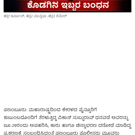
ಚಿತ್ರ1 ಇರ್ಷಾದ್, ಚಿತ್ರ2 ಮುಸ್ತಫಾ ,ಚಿತ್ರ3 ನಿಮಿಲ್
ಪಣಂಬೂರು: ಮಹಾರಾಷ್ಟ್ರದಿಂದ ಕೇರಳದ ಪೈನ್ನೂರಿಗೆ
ಕುಟುಂಬದೊಂದಿಗೆ ತೆರಳುತ್ತಿದ್ದ ವಿಕಾಸ್ ಸುಬ್ಬುರಾವ್‌ ಧನವಡೆ ಅವರನ್ನು
ಜೂ.29ರಂದು ಅಪಹರಿಸಿ, ಕಾರು ಹಾಗೂ ಚಿನ್ನಾಭರಣ ದರೋಡೆ ಮಾಡಿದ್ದ
ಪ್ರಕರಣಕ್ಕೆ ಸಂಬಂಧಿಸಿದಂತೆ ಪಣಂಬೂರು ಪೊಲೀಸರು ಮೂವರು