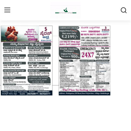
Login
Register
Home
Contact
Daily Coffee Rates
HEALTH STORY
FOOD RECIPE 😋
IPL 2026 🏏