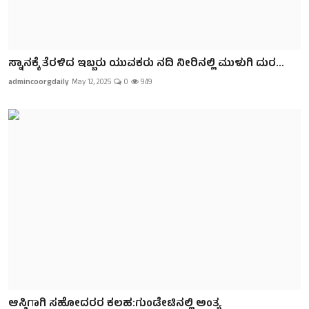
ಸ್ನಾನಕ್ಕೆ ತೆರಳಿದ ಇಬ್ಬರು ಯುವಕರು ನದಿ ನೀರಿನಲ್ಲಿ ಮುಳುಗಿ ದುರ...
admincoorgdaily
May 12, 2025
0
949
ಆಸ್ತಿಗಾಗಿ ಸಹೋದರರ ಕಲಹ:ಗುಂಡೇಟಿನಲ್ಲಿ ಅಂತ್ಯ