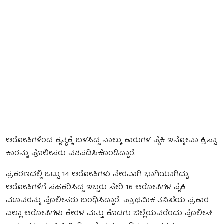
ಆರೋಪಿಗಳಿಂದ ಕೃತ್ಯಕ್ಕೆ ಬಳಸಿದ್ದ ನಾಲ್ಕು ಕಾರುಗಳ ಪೈಕಿ ಇನ್ನೋವಾ ಕ್ರಿಸ್ಟಾ
ಕಾರನ್ನು ಪೊಲೀಸರು ವಶಪಡಿಸಿಕೊಂಡಿದ್ದಾರೆ.
ಪ್ರಕರಣದಲ್ಲಿ ಒಟ್ಟು 14 ಆರೋಪಿಗಳು ನೇರವಾಗಿ ಭಾಗಿಯಾಗಿದ್ದು,
ಆರೋಪಿಗಳಿಗೆ ಸಹಕರಿಸಿದ್ದ ಇಬ್ಬರು ಸೇರಿ 16 ಆರೋಪಿಗಳ ಪೈಕಿ
ಮೂವರನ್ನು ಪೊಲೀಸರು ಬಂಧಿಸಿದ್ದಾರೆ. ಪ್ರಾಥಮಿಕ ತನಿಖೆಯ ಪ್ರಕಾರ
ಎಲ್ಲಾ ಆರೋಪಿಗಳು ಕೇರಳ ಮತ್ತು ಕೊಡಗು ಜಿಲ್ಲೆಯವರೆಂದು ಪೊಲೀಸ್‌