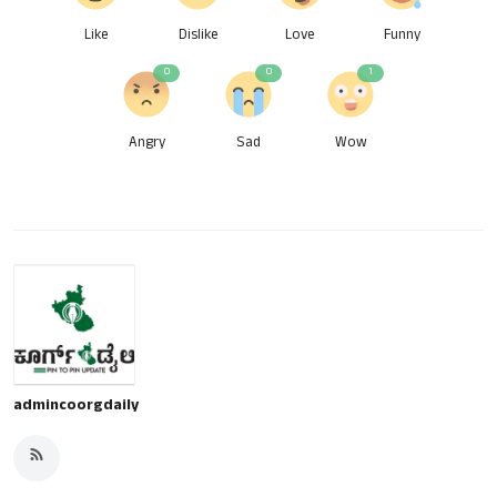
Like
Dislike
Love
Funny
0
0
1
Angry
Sad
Wow
admincoorgdaily