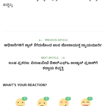
ಹಚ್ಚಿತ್ತು.
PREVIOUS ARTICLE
ಅಧಿಕಾರಿಗಳಿಗೆ ಕ್ಲಾಸ್ ತೆಗೆದುಕೊಂಡ ಉಪ ಲೋಕಾಯುಕ್ತ ನ್ಯಾಯಮೂರ್ತಿ
NEXT ARTICLE
ಲಂಚ ಪ್ರಕರಣ: ವಿರಾಜಪೇಟೆ ಡಿಆರ್‌ಎಫ್‌ಒ ಉಲ್ಲಾಸ್ ಪ್ರಕಾಶ್‌ಗೆ
ಕಡ್ಡಾಯ ನಿವೃತ್ತಿ
WHAT'S YOUR REACTION?
4
0
0
1