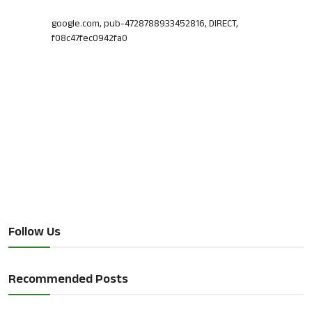
google.com, pub-4728788933452816, DIRECT,
f08c47fec0942fa0
Follow Us
Recommended Posts