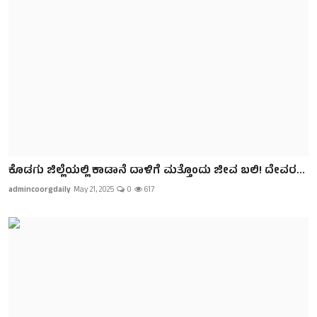
ಕೊಡಗು ಜಿಲ್ಲೆಯಲ್ಲಿ ಕಾಡಾನೆ ದಾಳಿಗೆ ಮತ್ತೊಂದು ಜೀವ ಬಲಿ! ದೇವರ...
admincoorgdaily
May 21, 2025
0
617