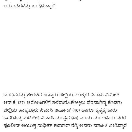
ಆರೋಪಿಗಳನ್ನು ಬಂಧಿಸಿದ್ದಾರೆ.
ಬಂಧಿತರನ್ನು ಕೇರಳದ ಕಣ್ಣೂರು ಜಿಲ್ಲೆಯ ತಲಕ್ಕೇರಿ ನಿವಾಸಿ ನಿಮಿಲ್
ಆರ್.ಕೆ. (37), ಆರೋಪಿಗಳಿಗೆ ತಲೆಮರೆಸಿಕೊಳ್ಳಲು ನೆರವಾಗಿದ್ದ ಕೊಡಗು
ಜಿಲ್ಲೆಯ ಹಾಕ್ಕತ್ತೂರು ನಿವಾಸಿ ಇರ್ಷಾದ್ (40) ಹಾಗೂ ಕೃತ್ಯಕ್ಕೆ ಕಾರು
ಒದಗಿಸಿದ್ದ ಮಡಿಕೇರಿ ನಿವಾಸಿ ಮುಸ್ತಫ (49) ಎಂದು ಮಂಗಳೂರು ನಗರ
ಪೊಲೀಸ್‌ ಆಯುಕ್ತ ಸುಧೀ‌ರ್ ಕುಮಾರ್ ರೆಡ್ಡಿ ಅವರು ಮಾಹಿತಿ ನೀಡಿದ್ದಾರೆ.