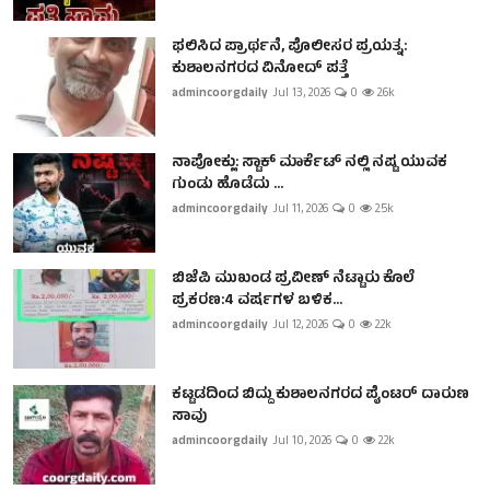
ಫಲಿಸಿದ ಪ್ರಾರ್ಥನೆ, ಪೊಲೀಸರ ಪ್ರಯತ್ನ:
ಕುಶಾಲನಗರದ ವಿನೋದ್ ಪತ್ತೆ
admincoorgdaily
Jul 13, 2026
0
2.6k
ನಾಪೋಕ್ಲು: ಸ್ಟಾಕ್ ಮಾರ್ಕೆಟ್ ನಲ್ಲಿ ನಷ್ಟ ಯುವಕ
ಗುಂಡು ಹೊಡೆದು ...
admincoorgdaily
Jul 11, 2026
0
2.5k
ಬಿಜೆಪಿ ಮುಖಂಡ ಪ್ರವೀಣ್ ನೆಟ್ಟಾರು ಕೊಲೆ
ಪ್ರಕರಣ:4 ವರ್ಷಗಳ ಬಳಿಕ...
admincoorgdaily
Jul 12, 2026
0
2.2k
ಕಟ್ಟಡದಿಂದ ಬಿದ್ದು ಕುಶಾಲನಗರದ ಪೈಂಟರ್ ದಾರುಣ
ಸಾವು
admincoorgdaily
Jul 10, 2026
0
2.2k