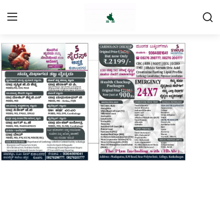
Login
Register
Home
Contact
Daily Coffee Rates
HEALTH STORY
FOOD RECIPE 😋
IPL 2026 🏏