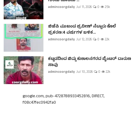
ಗುಂಡು ಹೊಡೆದು ...
admincoorgdaily
Jul 11, 2026
0
2.5k
ಬಿಜೆಪಿ ಮುಖಂಡ ಪ್ರವೀಣ್ ನೆಟ್ಟಾರು ಕೊಲೆ
ಪ್ರಕರಣ:4 ವರ್ಷಗಳ ಬಳಿಕ...
admincoorgdaily
Jul 12, 2026
0
2.2k
ಕಟ್ಟಡದಿಂದ ಬಿದ್ದು ಕುಶಾಲನಗರದ ಪೈಂಟರ್ ದಾರುಣ
ಸಾವು
admincoorgdaily
Jul 10, 2026
0
2.2k
google.com, pub-4728788933452816, DIRECT,
f08c47fec0942fa0