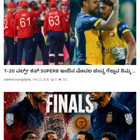
T-20 ವರ್ಲ್ಡ್ ಕಪ್:SUPER8 ಇಂದಿನ ಮೊದಲ ಪಂದ್ಯ ಗೆಲ್ಲುವ ನಿಮ್ಮ ...
admincoorgdaily
Feb 22, 2026
0
202