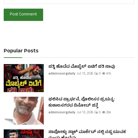
Post Comment
Popular Posts
ಪತ್ನಿ ಹೊಡೆದ ಮೊಬೈಲ್ ಏಟಿಗೆ ಪತಿ ಸಾವು
admincoorgdaily
Jul 13, 2026
0
4.1k
ಫಲಿಸಿದ ಪ್ರಾರ್ಥನೆ, ಪೊಲೀಸರ ಪ್ರಯತ್ನ:
ಕುಶಾಲನಗರದ ವಿನೋದ್ ಪತ್ತೆ
admincoorgdaily
Jul 13, 2026
0
2.6k
ನಾಪೋಕ್ಲು: ಸ್ಟಾಕ್ ಮಾರ್ಕೆಟ್ ನಲ್ಲಿ ನಷ್ಟ ಯುವಕ