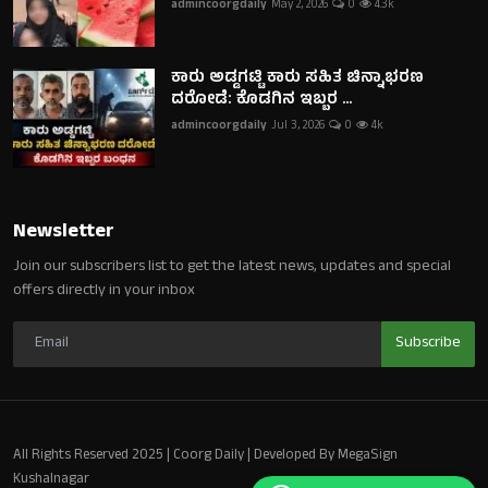
admincoorgdaily
May 2, 2026
0
4.3k
ಕಾರು ಅಡ್ಡಗಟ್ಟಿ ಕಾರು ಸಹಿತ ಚಿನ್ನಾಭರಣ
ದರೋಡೆ: ಕೊಡಗಿನ ಇಬ್ಬರ ...
admincoorgdaily
Jul 3, 2026
0
4k
Newsletter
Join our subscribers list to get the latest news, updates and special
offers directly in your inbox
Subscribe
All Rights Reserved 2025 | Coorg Daily | Developed By MegaSign
Kushalnagar