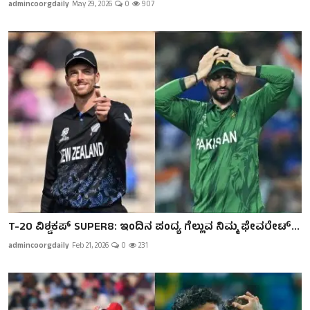
admincoorgdaily
May 29, 2026
0
907
T-20 ವಿಶ್ವಕಪ್ SUPER8: ಇಂದಿನ ಪಂದ್ಯ ಗೆಲ್ಲುವ ನಿಮ್ಮ ಫೇವರೇಟ್...
admincoorgdaily
Feb 21, 2026
0
231