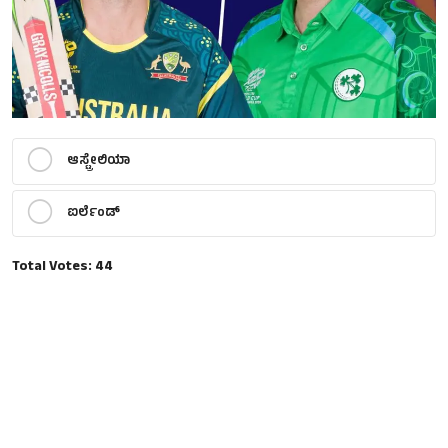
ಆಸ್ಟ್ರೇಲಿಯಾ
ಐರ್ಲೆಂಡ್
Total Votes:
44