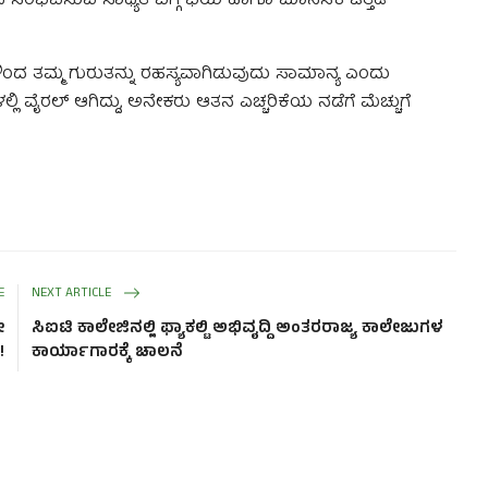
ಾಧ ಸಂಭವಿಸುವ ಸಾಧ್ಯತೆ ಬಗ್ಗೆ ಭಯ ಹಾಗೂ ಮಾನಸಿಕ ಒತ್ತಡ
ಳಿಂದ ತಮ್ಮ ಗುರುತನ್ನು ರಹಸ್ಯವಾಗಿಡುವುದು ಸಾಮಾನ್ಯ ಎಂದು
ಿ ವೈರಲ್ ಆಗಿದ್ದು, ಅನೇಕರು ಆತನ ಎಚ್ಚರಿಕೆಯ ನಡೆಗೆ ಮೆಚ್ಚುಗೆ
E
NEXT ARTICLE
ೇ
ಸಿಐಟಿ ಕಾಲೇಜಿನಲ್ಲಿ ಫ್ಯಾಕಲ್ಟಿ ಅಭಿವೖದ್ದಿ ಅಂತರರಾಜ್ಯ ಕಾಲೇಜುಗಳ
!
ಕಾಯಾ೯ಗಾರಕ್ಕೆ ಚಾಲನೆ