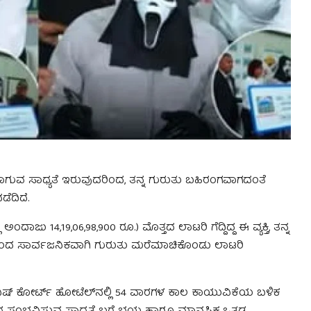
 ಸವಾಲಾಗುವ ಸಾಧ್ಯತೆ ಇರುವುದರಿಂದ, ತನ್ನ ಗುರುತು ಬಹಿರಂಗವಾಗದಂತೆ
ೆದಿದೆ.
14,19,06,98,900 ರೂ.) ಮೊತ್ತದ ಲಾಟರಿ ಗೆದ್ದಿದ್ದ ಈ ವ್ಯಕ್ತಿ, ತನ್ನ
ಂದ ಸಾರ್ವಜನಿಕವಾಗಿ ಗುರುತು ಮರೆಮಾಚಿಕೊಂಡು ಲಾಟರಿ
ನಿಷ್ ಕೋರ್ಟ್ ಹೋಟೆಲ್‌ನಲ್ಲಿ 54 ವಾರಗಳ ಕಾಲ ಕಾಯುವಿಕೆಯ ಬಳಿಕ