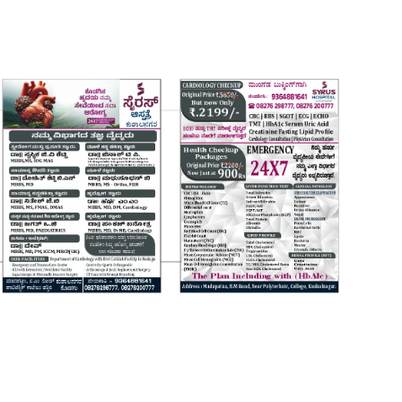
Login
Register
Home
Contact
Daily Coffee Rates
HEALTH STORY
FOOD RECIPE 😋
IPL 2026 🏏