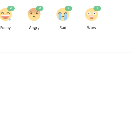
2
0
3
1
Funny
Angry
Sad
Wow