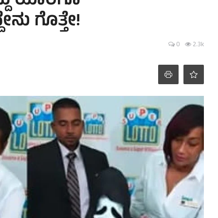
ದ್ದು ಯಾರಿಗೂ
ೇನು ಗೊತ್ತೇ!
0
2.3k