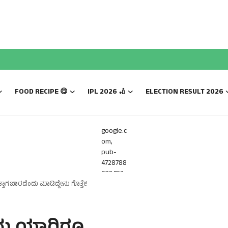
FOOD RECIPE 😋
IPL 2026 🏏
ELECTION RESULT 2026
google.c
om,
pub-
4728788
933452
್ತಾಗಬಾರದೆಂದು ಮಾಡಿದ್ದೇನು ಗೊತ್ತೇ!
816,
DIRECT,
f08c47f
ec0942f
a0