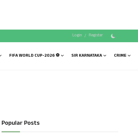
Login
/
Register
FIFA WORLD CUP-2026 ⚽
SIR KARNATAKA
CRIME
Popular Posts