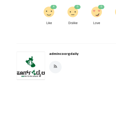
4
0
0
Like
Dislike
Love
admincoorgdaily