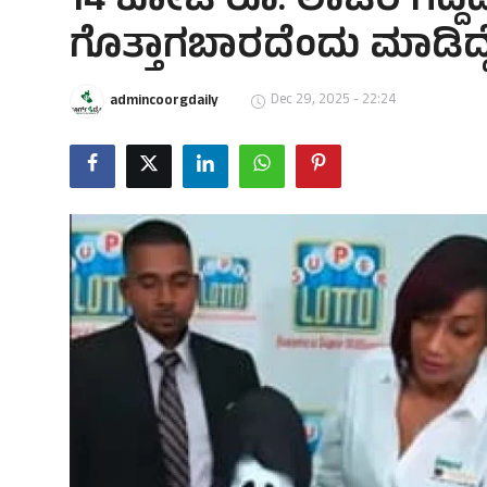
14 ಕೋಟಿ ರೂ. ಲಾಟರಿ ಗೆದ್ದಿ
ಗೊತ್ತಾಗಬಾರದೆಂದು ಮಾಡಿದ್ದ
Dec 29, 2025 - 22:24
admincoorgdaily