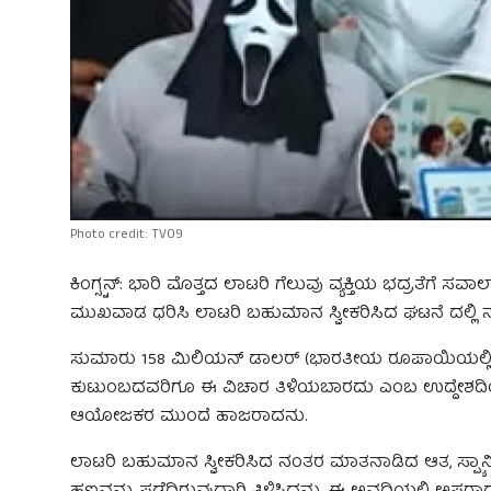
Photo credit: TV09
ಕಿಂಗ್ಸ್ಟನ್: ಭಾರಿ ಮೊತ್ತದ ಲಾಟರಿ ಗೆಲುವು ವ್ಯಕ್ತಿಯ ಭದ್ರತೆಗೆ
ಮುಖವಾಡ ಧರಿಸಿ ಲಾಟರಿ ಬಹುಮಾನ ಸ್ವೀಕರಿಸಿದ ಘಟನೆ ದಲ್ಲಿ ನಡ
ಸುಮಾರು 158 ಮಿಲಿಯನ್ ಡಾಲರ್‌ (ಭಾರತೀಯ ರೂಪಾಯಿಯಲ್ಲಿ ಅಂದಾಜು 
ಕುಟುಂಬದವರಿಗೂ ಈ ವಿಚಾರ ತಿಳಿಯಬಾರದು ಎಂಬ ಉದ್ದೇಶದಿ
ಆಯೋಜಕರ ಮುಂದೆ ಹಾಜರಾದನು.
ಲಾಟರಿ ಬಹುಮಾನ ಸ್ವೀಕರಿಸಿದ ನಂತರ ಮಾತನಾಡಿದ ಆತ, ಸ್ಪ್ಯಾ