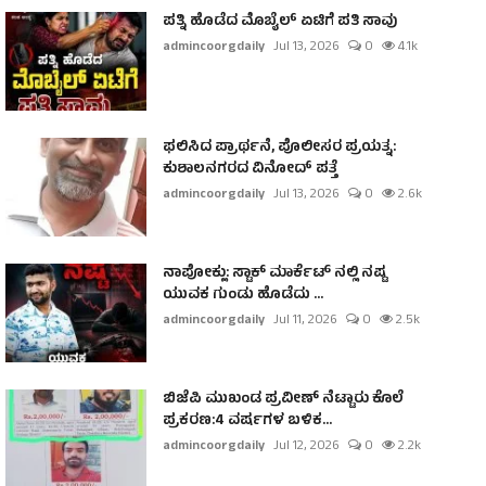
ಪತ್ನಿ ಹೊಡೆದ ಮೊಬೈಲ್ ಏಟಿಗೆ ಪತಿ ಸಾವು
admincoorgdaily
Jul 13, 2026
0
4.1k
ಫಲಿಸಿದ ಪ್ರಾರ್ಥನೆ, ಪೊಲೀಸರ ಪ್ರಯತ್ನ:
ಕುಶಾಲನಗರದ ವಿನೋದ್ ಪತ್ತೆ
admincoorgdaily
Jul 13, 2026
0
2.6k
ನಾಪೋಕ್ಲು: ಸ್ಟಾಕ್ ಮಾರ್ಕೆಟ್ ನಲ್ಲಿ ನಷ್ಟ
ಯುವಕ ಗುಂಡು ಹೊಡೆದು ...
admincoorgdaily
Jul 11, 2026
0
2.5k
ಬಿಜೆಪಿ ಮುಖಂಡ ಪ್ರವೀಣ್ ನೆಟ್ಟಾರು ಕೊಲೆ
ಪ್ರಕರಣ:4 ವರ್ಷಗಳ ಬಳಿಕ...
admincoorgdaily
Jul 12, 2026
0
2.2k