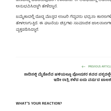
ಹಣವನ್ನು ಪಡೆದಿರುವುದಾಗಿ ತಿಳಿಸಿದನು. ಈ ಅವಧಿಯಲ್ಲಿ ಅಪರ
ಅನುಭವಿಸಿದ್ದಾಗಿ ಹೇಳಿದ್ದಾನೆ.
ಜಮೈಕಾದಲ್ಲಿ ದೊಡ್ಡ ಮೊತ್ತದ ಲಾಟರಿ ಗೆದ್ದವರು ಭದ್ರತಾ ಕಾರಣಗ
ಹೇಳಲಾಗುತ್ತಿದೆ. ಈ ಘಟನೆಯ ಚಿತ್ರಗಳು ಸಾಮಾಜಿಕ ಜಾಲತಾಣಗಳಲ್ಲ
ವ್ಯಕ್ತಪಡಿಸಿದ್ದಾರೆ.
PREVIOUS ARTICL
ಕಾಡಿನಲ್ಲಿ ಮೈಕೊರೆವ ಚಳಿಯಲ್ಲೂ ಪೋಷಕರ ಶವದ ಪಕ್ಕದಲ್ಲ
ಇಡೀ ರಾತ್ರಿ ಕಳೆದ ಐದು ವರ್ಷದ ಬಾಲಕ
WHAT'S YOUR REACTION?