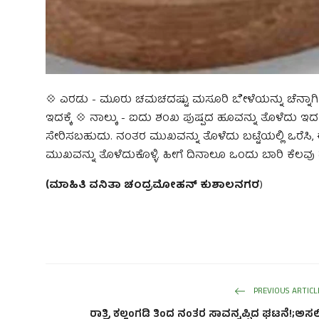
💠 ಎರಡು - ಮೂರು ಚಮಚದಷ್ಟು ಮಸೂರಿ ಬೇಳೆಯನ್ನು ಚೆನ್ನಾಗಿ ತೊಳೆ
ಇದಕ್ಕೆ 💠 ನಾಲ್ಕು - ಐದು ಶಂಖ ಪುಷ್ಪದ ಹೂವನ್ನು ತೊಳೆದು ಇದಕ್ಕೆ ಸೇ
ಸೇರಿಸಬಹುದು. ನಂತರ ಮುಖವನ್ನು ತೊಳೆದು ಬಟ್ಟೆಯಲ್ಲಿ ಒರೆಸಿ, ಈ 
ಮುಖವನ್ನು ತೊಳೆದುಕೊಳ್ಳಿ. ಹೀಗೆ ದಿನಾಲೂ ಒಂದು ಬಾರಿ ಕೆ
(ಮಾಹಿತಿ ವನಿತಾ ಚಂದ್ರಮೋಹನ್ ಕುಶಾಲನಗರ
)
PREVIOUS ARTICL
ರಾತ್ರಿ ಕಲ್ಲಂಗಡಿ ತಿಂದ ನಂತರ ಸಾವನ್ನಪ್ಪಿದ ಘಟನೆ!;ಅಸಲ