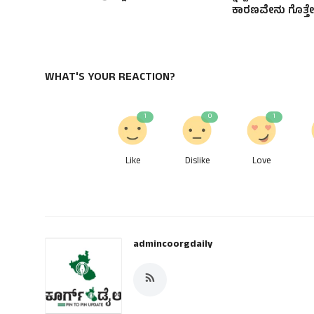
ಕಾರಣವೇನು ಗೊತ್ತೇ
WHAT'S YOUR REACTION?
1
0
1
Like
Dislike
Love
admincoorgdaily