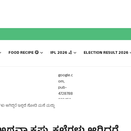
FOOD RECIPE 😋
IPL 2026 🏏
ELECTION RESULT 2026
google.c
om,
pub-
4728788
933452
ಗಳು ಆಗಿದ್ದರೆ ಇಲ್ಲಿದೆ ನೋಡಿ ಮನೆ ಮದ್ದು
816,
DIRECT,
f08c47f
ec0942f
a0