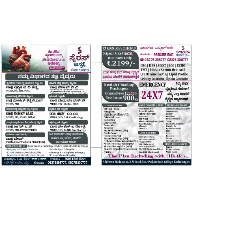
Login
Register
Home
Contact
Daily Coffee Rates
HEALTH STORY
FOOD RECIPE 😋
IPL 2026 🏏