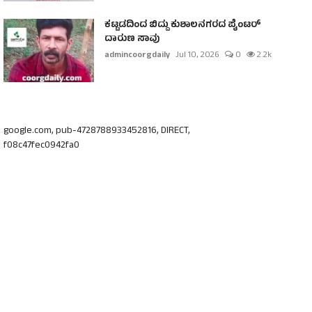
ಕಟ್ಟಡದಿಂದ ಬಿದ್ದು ಕುಶಾಲನಗರದ ಪೈಂಟರ್
ದಾರುಣ ಸಾವು
admincoorgdaily
Jul 10, 2026
0
2.2k
google.com, pub-4728788933452816, DIRECT,
f08c47fec0942fa0