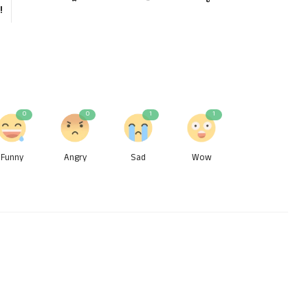
!
0
0
1
1
Funny
Angry
Sad
Wow