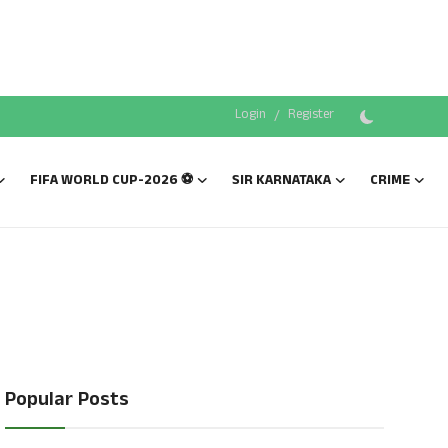
Login
/
Register
FIFA WORLD CUP-2026 ⚽
SIR KARNATAKA
CRIME
Popular Posts