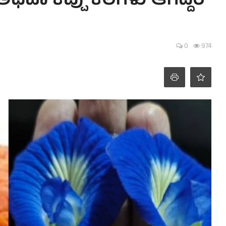
 ಅಥವಾ ಕಪ್ಪು ಕಲೆಗಳು ಆಗಿದ್ದರೆ
0
974