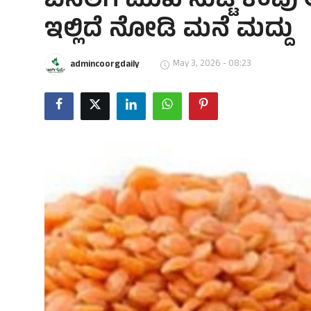
ಬಿಸಿಲಿಗೆ ಮುಖ ಸುಟ್ಟಿ ಕೆಂಪು
ಇಲ್ಲಿದೆ ನೋಡಿ ಮನೆ ಮದ್ದು
May 3, 2026 - 08:23
admincoorgdaily