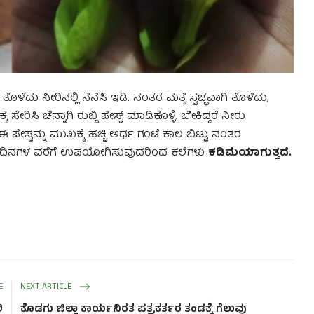
ದು ನೀರಿನಲ್ಲಿ ನೆನೆಸಿ ಇಡಿ. ನಂತರ ಮತ್ತೆ ಸ್ವಚ್ಛವಾಗಿ ತೊಳೆದು,
ರಿಸಿ ಚೆನ್ನಾಗಿ ರುಬ್ಬಿ ಪೇಸ್ಟ್ ಮಾಡಿಕೊಳ್ಳಿ. ಬೇಕಿದ್ದರೆ ನೀರು
ಪೇಸ್ಟನ್ನು ಮುಖಕ್ಕೆ ಹಚ್ಚಿ ಅರ್ಧ ಗಂಟೆ ಕಾಲ ಬಿಟ್ಟು ನಂತರ
ಲವು ದಿನಗಳ ವರೆಗೆ ಉಪಯೋಗಿಸುವುದರಿಂದ ಕಲೆಗಳು
ಕಡಿಮೆಯಾಗುತ್ತದೆ.
E
NEXT ARTICLE
ಿ
ಕೊಡಗು ಜಿಲ್ಲಾ ಕಾರ್ಯನಿರತ ಪತ್ರಕರ್ತರ ತಂಡಕ್ಕೆ ಗೆಲುವು