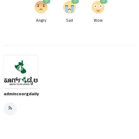
0
0
0
Angry
Sad
Wow
admincoorgdaily