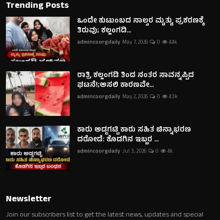
Trending Posts
ಒಂದೇ ಕುಟುಂಬದ ನಾಲ್ವರ ಮೃತ್ಯು ಪ್ರಕರಣಕ್ಕೆ
ತಿರುವು; ಕಲ್ಲಂಗಡಿ...
admincoorgdaily
May 7, 2026
0
4.4k
ರಾತ್ರಿ ಕಲ್ಲಂಗಡಿ ತಿಂದ ನಂತರ ಸಾವನ್ನಪ್ಪಿದ
ಘಟನೆ!;ಅಸಲಿ ಕಾರಣವೇ...
admincoorgdaily
May 2, 2026
0
4.3k
ಕಾರು ಅಡ್ಡಗಟ್ಟಿ ಕಾರು ಸಹಿತ ಚಿನ್ನಾಭರಣ
ದರೋಡೆ: ಕೊಡಗಿನ ಇಬ್ಬರ ...
admincoorgdaily
Jul 3, 2026
0
4k
Newsletter
Join our subscribers list to get the latest news, updates and special