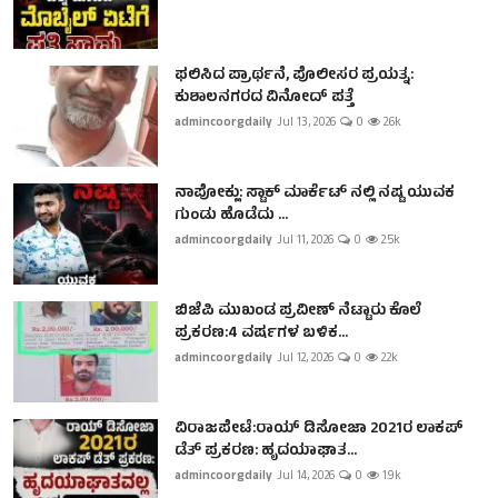
ಫಲಿಸಿದ ಪ್ರಾರ್ಥನೆ, ಪೊಲೀಸರ ಪ್ರಯತ್ನ:
ಕುಶಾಲನಗರದ ವಿನೋದ್ ಪತ್ತೆ
admincoorgdaily
Jul 13, 2026
0
2.6k
ನಾಪೋಕ್ಲು: ಸ್ಟಾಕ್ ಮಾರ್ಕೆಟ್ ನಲ್ಲಿ ನಷ್ಟ ಯುವಕ
ಗುಂಡು ಹೊಡೆದು ...
admincoorgdaily
Jul 11, 2026
0
2.5k
ಬಿಜೆಪಿ ಮುಖಂಡ ಪ್ರವೀಣ್ ನೆಟ್ಟಾರು ಕೊಲೆ
ಪ್ರಕರಣ:4 ವರ್ಷಗಳ ಬಳಿಕ...
admincoorgdaily
Jul 12, 2026
0
2.2k
ವಿರಾಜಪೇಟೆ:ರಾಯ್ ಡಿಸೋಜಾ 2021ರ ಲಾಕಪ್
ಡೆತ್ ಪ್ರಕರಣ: ಹೃದಯಾಘಾತ...
admincoorgdaily
Jul 14, 2026
0
1.9k