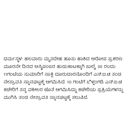
ಧರ್ಮಸ್ಥಳ: ಹಲವಾರು ಮೃತದೇಹ ಹೂತು ಹಾಕಿದ ಆರೋಪ ಪ್ರಕರಣ
ಮೂರನೇ ದಿನದ ಅಸ್ಥಿಪಂಜರ ಹುಡುಕಾಟಕ್ಕಾಗಿ ಜುಲೈ 30 ರಂದು
11ಗ‌ಂಟೆಯ ಸುಮಾರಿಗೆ ಸಾಕ್ಷಿ ದೂರುದಾರನೊಂದಿಗೆ ಎಸ್‌.ಐ.ಟಿ ತಂಡ
ನೇತ್ರಾವತಿ ಸ್ನಾನಘಟ್ಟಕ್ಕೆ ಆಗಮಿಸಿದೆ. 10 ಗಂಟೆಗೆ ಬೆಳ್ತಂಗಡಿ ಎಸ್.ಐ.ಟಿ
ಕಚೇರಿಗೆ ತನ್ನ ವಕೀಲರ ಜೊತೆ ಆಗಮಿಸಿದ್ದು ಕಚೇರಿಯ ಪ್ರಕ್ರಿಯೆಗಳನ್ನು
ಮುಗಿಸಿ ತಂಡ ನೇತ್ರಾವತಿ ಸ್ನಾನಘಟ್ಟಕ್ಕೆ ತಲುಪಿದೆ.