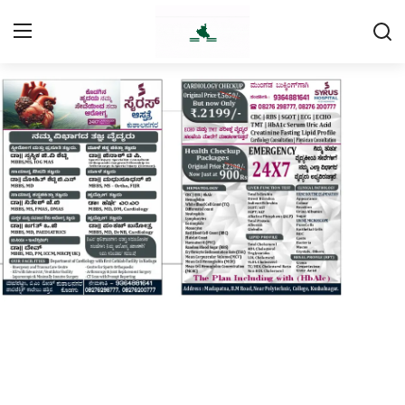
Login
Register
Home
Contact
Daily Coffee Rates
HEALTH STORY
FOOD RECIPE 😋
IPL 2026 🏏