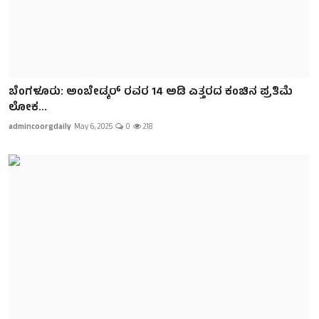
ಬೆಂಗಳೂರು: ಅಂಬೇಡ್ಕರ್ ರವರ 14 ಅಡಿ ಎತ್ತರದ ಕಂಚಿನ ಪ್ರತಿಮೆ
ಲೋಕ...
admincoorgdaily
May 6, 2025
0
218