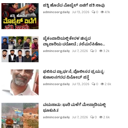
ಪತ್ನಿ ಹೊಡೆದ ಮೊಬೈಲ್ ಏಟಿಗೆ ಪತಿ ಸಾವು
admincoorgdaily
Jul 13, 2026
0
4.1k
ಬೈಕಂಪಾಡಿಯಲ್ಲಿ ಕೇರಳ ಚಿನ್ನದ
ವ್ಯಾಪಾರಿಯ ದರೋಡೆ ; ತಲೆಮರೆಸಿಕೊಂ...
admincoorgdaily
Jul 7, 2026
0
3.2k
ಫಲಿಸಿದ ಪ್ರಾರ್ಥನೆ, ಪೊಲೀಸರ ಪ್ರಯತ್ನ:
ಕುಶಾಲನಗರದ ವಿನೋದ್ ಪತ್ತೆ
admincoorgdaily
Jul 13, 2026
0
2.6k
ವಯನಾಡು: ಭಾರಿ ಮಳೆಗೆ ಮೇಪ್ಪಾಡಿಯಲ್ಲಿ
ಭೂಕುಸಿತ
admincoorgdaily
Jul 7, 2026
0
2.6k