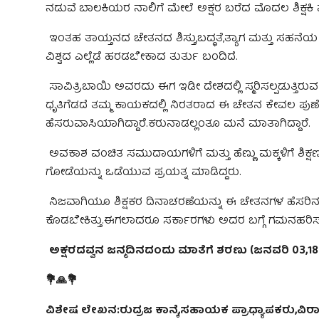
ನಡುವೆ ಬಾಲಕಿಯರ ನಾಲಿಗೆ ಮೇಲೆ ಅಕ್ಷರ ಬರೆದ ಮೊದಲ ಶಿಕ್ಷಕಿ ಮ
ಇಂತಹ ತಾಯ್ತನದ ಚೇತನದ ಶಿಸ್ತು,ಬದ್ಧತೆ,ತ್ಯಾಗ ಮತ್ತು ಸಹನೆಯ 
ವಿಶ್ವದ ಎಲ್ಲೆಡೆ ಹರಡಬೇಕಾದ ತುರ್ತು ಬಂದಿದೆ.
ಸಾವಿತ್ರಿಬಾಯಿ ಅವರದು ಈಗ ಇಡೀ ದೇಶದಲ್ಲಿ ಸ್ಮರಿಸಲ್ಪಡುತ್ತಿ
ಧೃತಿಗೆಡದೆ ತಮ್ಮ ಕಾಯಕದಲ್ಲಿ ನಿರತರಾದ ಈ ಚೇತನ ಕೇವಲ ಪುಣೆಗೆ,
ಹೆಸರುವಾಸಿಯಾಗಿದ್ದಾರೆ.ಕರುನಾಡಲ್ಲಂತೂ ಮನೆ ಮಾತಾಗಿದ್ದಾರೆ.
ಅವಕಾಶ ವಂಚಿತ ಸಮುದಾಯಗಳಿಗೆ ಮತ್ತು ಹೆಣ್ಣು ಮಕ್ಕಳಿಗೆ ಶಿಕ್ಷಣ
ಗೋಡೆಯನ್ನು ಒಡೆಯುವ ಪ್ರಯತ್ನ ಮಾಡಿದ್ದರು.
ನಿಜವಾಗಿಯೂ ಶಿಕ್ಷಕರ ದಿನಾಚರಣೆಯನ್ನು ಈ ಚೇತನಗಳ ಹೆಸರಿನಲ್
ಕೊಡಬೇಕಿತ್ತು.ಈಗಲಾದರೂ ಸರ್ಕಾರಗಳು ಅದರ ಬಗ್ಗೆ ಗಮನಹರಿಸ
ಅಕ್ಷರದವ್ವನ ಜನ್ಮದಿನದಂದು ಮಾತೆಗೆ ಶರಣು (ಜನವರಿ 03,18
💐🙏💐
ವಿಶೇಷ ಲೇಖನ:ರುದ್ರಜ ಕಾನ್ಕೆ,
ಸಹಾಯಕ ಪ್ರಾಧ್ಯಾಪಕರು,ವಿರಾ