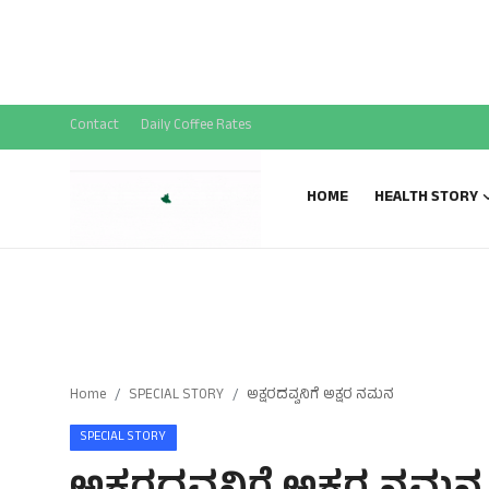
National News
SPECIAL STORY
Sports News
Contact
Daily Coffee Rates
Gallery
HOME
HEALTH STORY
Home
SPECIAL STORY
ಅಕ್ಷರದವ್ವನಿಗೆ ಅಕ್ಷರ ನಮನ
SPECIAL STORY