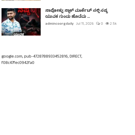
ನಾಪೋಕ್ಲು: ಸ್ಟಾಕ್ ಮಾರ್ಕೆಟ್ ನಲ್ಲಿ ನಷ್ಟ
ಯುವಕ ಗುಂಡು ಹೊಡೆದು ...
admincoorgdaily
Jul 11, 2026
0
2.5k
google.com, pub-4728788933452816, DIRECT,
f08c47fec0942fa0