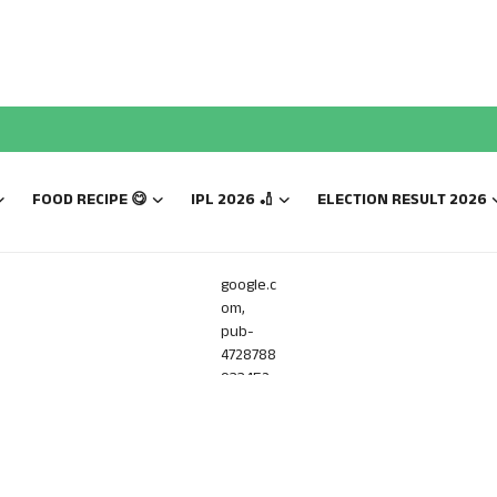
FOOD RECIPE 😋
IPL 2026 🏏
ELECTION RESULT 2026
google.c
om,
pub-
4728788
933452
816,
DIRECT,
f08c47f
ec0942f
a0