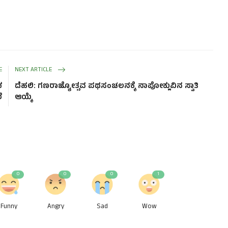
E
NEXT ARTICLE
ಕ
ದೆಹಲಿ: ಗಣರಾಜ್ಯೋತ್ಸವ ಪಥಸಂಚಲನಕ್ಕೆ ನಾಪೋಕ್ಲುವಿನ ಸ್ವಾತಿ
ೆ
ಆಯ್ಕೆ
0
0
0
1
Funny
Angry
Sad
Wow