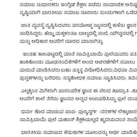
ಸಮಾಜ ಸುಧಾರಕರು ಇಂಗ್ಲಿಷ್ ಶಿಕ್ಷಣ ಪಡೆದು ಸಾಮಾಜಿಕ ಅನಿಷ್ಟಗಳ 
ಸೃಷ್ಟಿಯಾಗಿ ಭಾರತೀಯ ಸಮಾಜ ನೂರಾರು ತುಂಡುಗಳಾಗಿ ಒಡೆದು 
ಜಾತಿ ವ್ಯವಸ್ಥೆ ಸೃಷ್ಟಿಸಿದವರು ಪರಮೋಚ್ಚ ಸ್ಥಾನದಲ್ಲಿ ಕುಳಿತು 
ಸಾಧಿಸಿದ್ದರು. ಹೆಣ್ಣು ಮಕ್ಕಳಂತೂ ಬಾಲ್ಯದಲ್ಲಿ ತಂದೆ, ಯೌವ್ವನದಲ್ಲಿ
ಮತ್ತು ಅಧಿಕಾರ ಅವರಿಗೆ ದೂರದ ಮಾತಾಗಿತ್ತು.
ಇಂತಹ ಕಾಲಘಟ್ಟದಲ್ಲಿ ಮಾತೆ ಸಾವಿತ್ರಿಬಾಯಿ ಫುಲೆಯವರು ಪತಿ ಜ
ಹಾಕಿಕೊಂಡು ಮೂಢನಂಬಿಕೆಗಳಿಗೆ ಅಂದ ಆಚರಣೆಗಳಿಗೆ ಸವಾಲು ಹಾ
ಮದುವೆ ಮಾಡಿಸಿದರು.ಬಹು ಪತ್ನಿತ್ವ ವಿರೋಧಿಸಿದರು.ವಿಧವಾ ವಿವಾಹ
ಪುಸ್ತಕಗಳನ್ನು ಬರೆದರು. ಸತ್ಯಶೋಧಕ ಸಮಾಜ ಸ್ಥಾಪಿಸಿದರು. ಕವ
ಎಲ್ಲಕ್ಕಿಂತ ಮಿಗಿಲಾಗಿ ಪಾರಂಪರಿಕ ಜ್ಞಾನ ಈ ನೆಲದ ಶೂದ್ರಾತಿ -ಶೂ
ಅವರಿಗೆ ಶಾಲೆ ತೆರೆದು ಜ್ಞಾನದ ಅನ್ನವ ಉಣಪಡಿಸಿದ್ದು ಫುಲೆ ದಂಪ
ಧರ್ಮ ಕೊಡ ಮಾಡುವ ಪಾಪ- ಪುಣ್ಯ,ಸ್ವರ್ಗ -ನರಕಗಳ ಲೆಕ್ಕಾಚಾರವ
ಸಾವಿತ್ರಿಬಾಯಿ ಫುಲೆ ಮಹಾನ್ ಶಿಕ್ಷಕಿಯಲ್ಲದೆ ಹೃದಯವಂತ ತಾಯ
ಭಾರತೀಯ ಸಮಾಜದ ಕೆಡುಕುಗಳ ಮೂಲವನ್ನು ಅರ್ಥ ಮಾಡಿಕೊ