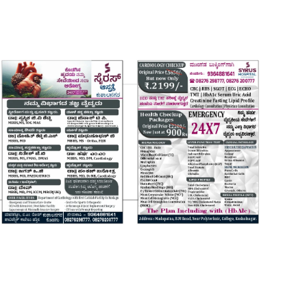
Login
Register
Home
Contact
Daily Coffee Rates
HEALTH STORY
FOOD RECIPE 😋
IPL 2026 🏏