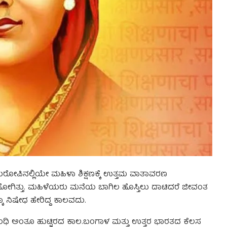
ೋಪಿನಲ್ಲಿಯೇ ಮಹಿಳಾ ಶಿಕ್ಷಣಕ್ಕೆ ಉತ್ತಮ ವಾತಾವರಣ
ೋಗಿತ್ತು. ಮಹಿಳೆಯರು ಮನೆಯ ಬಾಗಿಲ ಹೊಸ್ತಿಲು ದಾಟಿದರೆ ಜೀವಂತ
 ನಿಷೇಧ ಹೇರಿದ್ದ ಕಾಲವದು.
್,ಗಾಂಧಿ ಅಂತೂ ಹುಟ್ಟಿರದ ಕಾಲ.ಬಂಗಾಳ ಮತ್ತು ಉತ್ತರ ಭಾರತದ ಕೆಲಸ