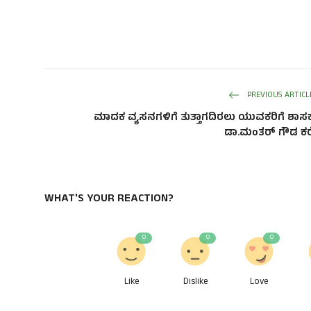
PREVIOUS ARTICL
ಮಾದಕ ವ್ಯಸನಗಳಿಗೆ ತುತ್ತಾಗದಿರಲು ಯುವಕರಿಗೆ ಶಾಸ
ಡಾ.ಮಂತರ್ ಗೌಡ ಕರ
WHAT'S YOUR REACTION?
0
0
0
Like
Dislike
Love