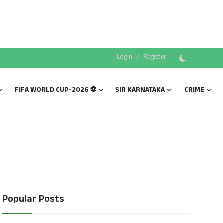
Login
/
Register
FIFA WORLD CUP-2026 ⚽
SIR KARNATAKA
CRIME
Popular Posts