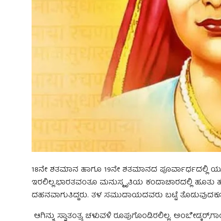
18ನೇ ಶತಮಾನ ಹಾಗೂ 19ನೇ ಶತಮಾನದ ಪೂರ್ವಾರ್ಧದಲ್ಲಿ ಯುರ
ಇರಲಿಲ್ಲ.ಭಾರತವಂತೂ ಮನುಸ್ಮೃತಿಯ ಕಂದಾಚಾರದಲ್ಲಿ ಹೂತು ಹ
ದಹನವಾಗುತಿದ್ದರು. ತಳ ಸಮುದಾಯದವರು ಬಟ್ಟೆ ತೊಡುವುದಕ್ಕೂ
ಆಗಿನ್ನು ಸ್ವಾತಂತ್ರ್ಯ ಚಳುವಳಿ ರೂಪುಗೊಂಡಿರಲಿಲ್ಲ. ಅಂಬೇಡ್ಕರ