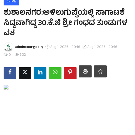
CRIME
ಕುಶಾಲನಗರ:ಅಳಿಲುಗುಪ್ಪೆಯಲ್ಲಿ ಸಾಗಾಟಕೆ
ಸಿದ್ದವಾಗಿದ್ದ 30.ಕೆ.ಜಿ ಶ್ರೀ ಗಂಧದ ತುಂಡುಗಳ
ವಶ
admincoorgdaily
Aug 1, 2025 - 20:16
Aug 1, 2025 - 20:16
0
602