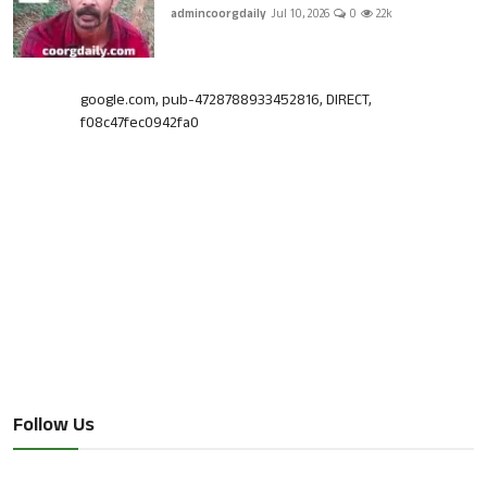
admincoorgdaily
Jul 10, 2026
0
2.2k
google.com, pub-4728788933452816, DIRECT,
f08c47fec0942fa0
Follow Us