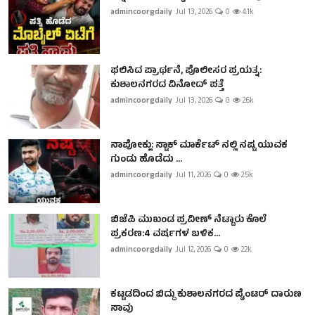
admincoorgdaily
Jul 13, 2026
0
4.1k
ಫಲಿಸಿದ ಪ್ರಾರ್ಥನೆ, ಪೊಲೀಸರ ಪ್ರಯತ್ನ:
ಕುಶಾಲನಗರದ ವಿನೋದ್ ಪತ್ತೆ
admincoorgdaily
Jul 13, 2026
0
2.6k
ನಾಪೋಕ್ಲು: ಸ್ಟಾಕ್ ಮಾರ್ಕೆಟ್ ನಲ್ಲಿ ನಷ್ಟ ಯುವಕ
ಗುಂಡು ಹೊಡೆದು ...
admincoorgdaily
Jul 11, 2026
0
2.5k
ಬಿಜೆಪಿ ಮುಖಂಡ ಪ್ರವೀಣ್ ನೆಟ್ಟಾರು ಕೊಲೆ
ಪ್ರಕರಣ:4 ವರ್ಷಗಳ ಬಳಿಕ...
admincoorgdaily
Jul 12, 2026
0
2.2k
ಕಟ್ಟಡದಿಂದ ಬಿದ್ದು ಕುಶಾಲನಗರದ ಪೈಂಟರ್ ದಾರುಣ
ಸಾವು