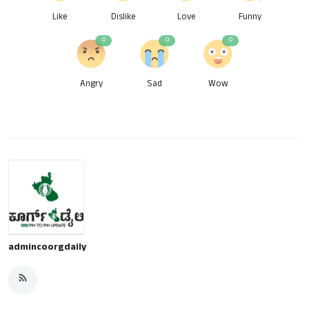
Like
Dislike
Love
Funny
0
0
0
Angry
Sad
Wow
admincoorgdaily