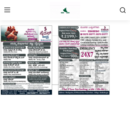
Login
Register
Home
Contact
Daily Coffee Rates
HEALTH STORY
FOOD RECIPE 😋
IPL 2026 🏏