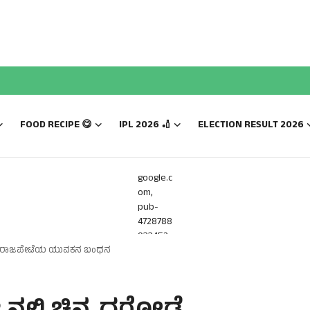
FOOD RECIPE 😋
IPL 2026 🏏
ELECTION RESULT 2026
google.c
om,
pub-
4728788
933452
ನ:ವಿರಾಜಪೇಟೆಯ ಯುವಕನ ಬಂಧನ
816,
DIRECT,
f08c47f
ec0942f
a0