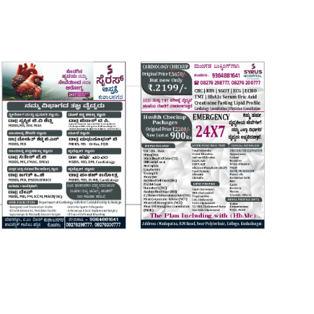
Login
Register
Home
Contact
Daily Coffee Rates
HEALTH STORY
FOOD RECIPE 😋
IPL 2026 🏏