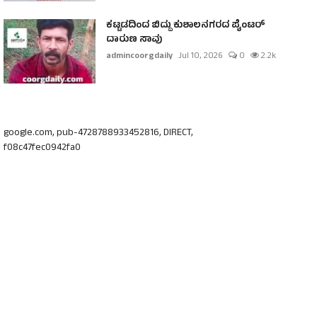
ಕಟ್ಟಡದಿಂದ ಬಿದ್ದು ಕುಶಾಲನಗರದ ಪೈಂಟರ್
ದಾರುಣ ಸಾವು
admincoorgdaily
Jul 10, 2026
0
2.2k
google.com, pub-4728788933452816, DIRECT,
f08c47fec0942fa0