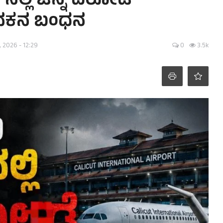
ಲಿ ಚಿನ್ನ ದರೋಡೆ
ುವಕನ ಬಂಧನ
, 2026 - 12:29
0
3.5k