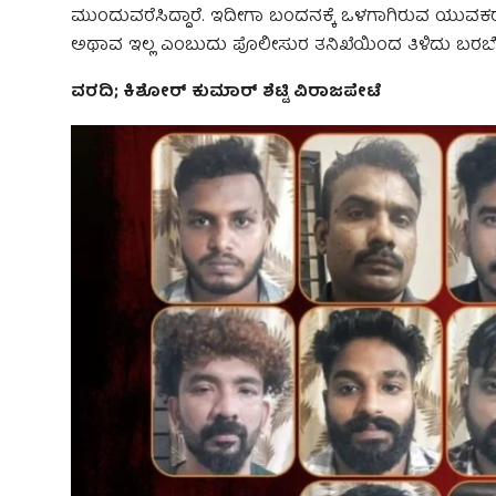
ಮುಂದುವರೆಸಿದ್ದಾರೆ. ಇದೀಗಾ ಬಂದನಕ್ಕೆ ಒಳಗಾಗಿರುವ ಯುವಕರ 
ಅಥಾವ ಇಲ್ಲ ಎಂಬುದು ಪೊಲೀಸುರ ತನಿಖೆಯಿಂದ ತಿಳಿದು ಬರಬೇಕ
ವರದಿ; ಕಿಶೋರ್ ಕುಮಾರ್ ಶೆಟ್ಟಿ ವಿರಾಜಪೇಟೆ