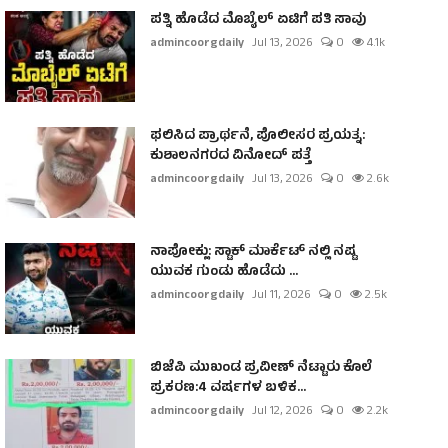
ಪತ್ನಿ ಹೊಡೆದ ಮೊಬೈಲ್ ಏಟಿಗೆ ಪತಿ ಸಾವು
admincoorgdaily
Jul 13, 2026
0
4.1k
ಫಲಿಸಿದ ಪ್ರಾರ್ಥನೆ, ಪೊಲೀಸರ ಪ್ರಯತ್ನ:
ಕುಶಾಲನಗರದ ವಿನೋದ್ ಪತ್ತೆ
admincoorgdaily
Jul 13, 2026
0
2.6k
ನಾಪೋಕ್ಲು: ಸ್ಟಾಕ್ ಮಾರ್ಕೆಟ್ ನಲ್ಲಿ ನಷ್ಟ
ಯುವಕ ಗುಂಡು ಹೊಡೆದು ...
admincoorgdaily
Jul 11, 2026
0
2.5k
ಬಿಜೆಪಿ ಮುಖಂಡ ಪ್ರವೀಣ್ ನೆಟ್ಟಾರು ಕೊಲೆ
ಪ್ರಕರಣ:4 ವರ್ಷಗಳ ಬಳಿಕ...
admincoorgdaily
Jul 12, 2026
0
2.2k