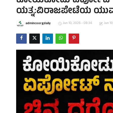
ಕೋಯಿಕೋಡು ಏರ್ಪೋಟ್ ನಲ್
ಯತ್ನ:ವಿರಾಜಪೇಟೆಯ ಯ
Jun 10, 2026 - 08:34
Jun 10
admincoorgdaily