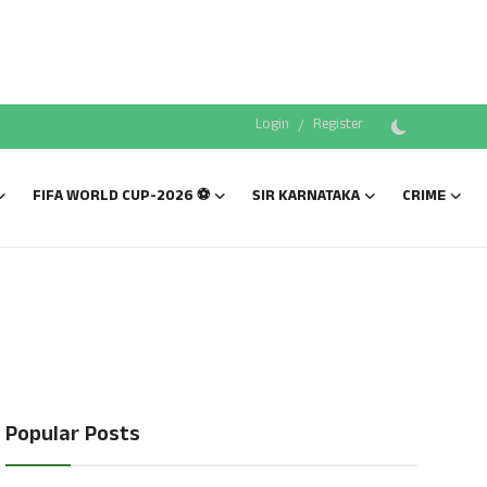
Login
/
Register
FIFA WORLD CUP-2026 ⚽
SIR KARNATAKA
CRIME
Popular Posts