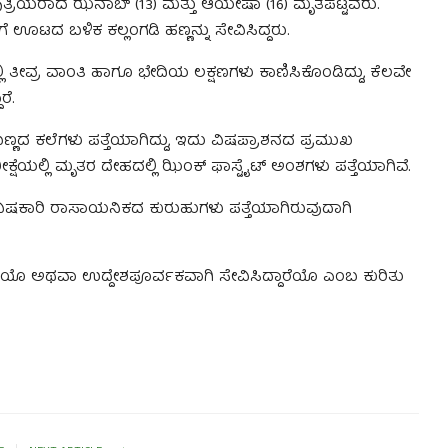
 ಪುತ್ರಿಯರಾದ ಝನಾಬ್ (13) ಮತ್ತು ಆಯೇಷಾ (16) ಮೃತಪಟ್ಟವರು.
ೆ ಊಟದ ಬಳಿಕ ಕಲ್ಲಂಗಡಿ ಹಣ್ಣನ್ನು ಸೇವಿಸಿದ್ದರು.
 ತೀವ್ರ ವಾಂತಿ ಹಾಗೂ ಭೇದಿಯ ಲಕ್ಷಣಗಳು ಕಾಣಿಸಿಕೊಂಡಿದ್ದು, ಕೆಲವೇ
ರೆ.
ಣದ ಕಲೆಗಳು ಪತ್ತೆಯಾಗಿದ್ದು, ಇದು ವಿಷಪ್ರಾಶನದ ಪ್ರಮುಖ
ರೀಕ್ಷೆಯಲ್ಲಿ ಮೃತರ ದೇಹದಲ್ಲಿ ಝಿಂಕ್ ಫಾಸ್ಟೈಟ್ ಅಂಶಗಳು ಪತ್ತೆಯಾಗಿವೆ.
 ವಿಷಕಾರಿ ರಾಸಾಯನಿಕದ ಕುರುಹುಗಳು ಪತ್ತೆಯಾಗಿರುವುದಾಗಿ
್ದಾರೆಯೊ ಅಥವಾ ಉದ್ದೇಶಪೂರ್ವಕವಾಗಿ ಸೇವಿಸಿದ್ದಾರೆಯೊ ಎಂಬ ಕುರಿತು