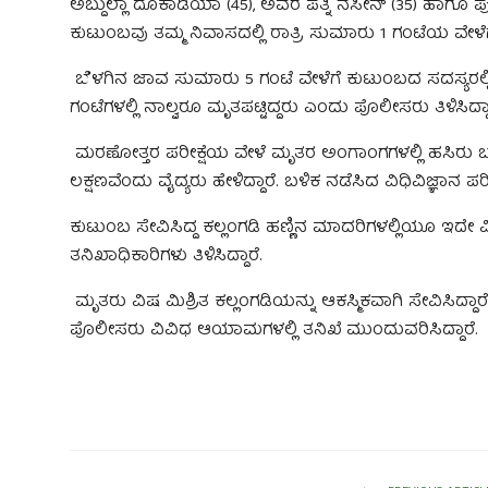
ಅಬ್ದುಲ್ಲಾ ದೊಕಾಡಿಯಾ (45), ಅವರ ಪತ್ನಿ ನಸೀನ್ (35) ಹಾಗೂ
ಕುಟುಂಬವು ತಮ್ಮ ನಿವಾಸದಲ್ಲಿ ರಾತ್ರಿ ಸುಮಾರು 1 ಗಂಟೆಯ ವೇಳೆಗ
ಬೆಳಗಿನ ಜಾವ ಸುಮಾರು 5 ಗಂಟೆ ವೇಳೆಗೆ ಕುಟುಂಬದ ಸದಸ್ಯರಲ್ಲಿ
ಗಂಟೆಗಳಲ್ಲಿ ನಾಲ್ವರೂ ಮೃತಪಟ್ಟಿದ್ದರು ಎಂದು ಪೊಲೀಸರು ತಿಳಿಸಿದ್ದಾ
ಮರಣೋತ್ತರ ಪರೀಕ್ಷೆಯ ವೇಳೆ ಮೃತರ ಅಂಗಾಂಗಗಳಲ್ಲಿ ಹಸಿರು ಬಣ್
ಲಕ್ಷಣವೆಂದು ವೈದ್ಯರು ಹೇಳಿದ್ದಾರೆ. ಬಳಿಕ ನಡೆಸಿದ ವಿಧಿವಿಜ್ಞಾನ ಪ
ಕುಟುಂಬ ಸೇವಿಸಿದ್ದ ಕಲ್ಲಂಗಡಿ ಹಣ್ಣಿನ ಮಾದರಿಗಳಲ್ಲಿಯೂ ಇದೇ
ತನಿಖಾಧಿಕಾರಿಗಳು ತಿಳಿಸಿದ್ದಾರೆ.
ಮೃತರು ವಿಷ ಮಿಶ್ರಿತ ಕಲ್ಲಂಗಡಿಯನ್ನು ಆಕಸ್ಮಿಕವಾಗಿ ಸೇವಿಸಿದ
ಪೊಲೀಸರು ವಿವಿಧ ಆಯಾಮಗಳಲ್ಲಿ ತನಿಖೆ ಮುಂದುವರಿಸಿದ್ದಾರೆ.