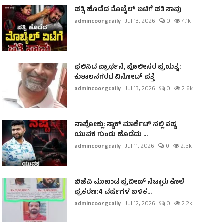
ಪತ್ನಿ ಹೊಡೆದ ಮೊಬೈಲ್ ಏಟಿಗೆ ಪತಿ ಸಾವು
admincoorgdaily
Jul 13, 2026
0
4.1k
ಫಲಿಸಿದ ಪ್ರಾರ್ಥನೆ, ಪೊಲೀಸರ ಪ್ರಯತ್ನ:
ಕುಶಾಲನಗರದ ವಿನೋದ್ ಪತ್ತೆ
admincoorgdaily
Jul 13, 2026
0
2.6k
ನಾಪೋಕ್ಲು: ಸ್ಟಾಕ್ ಮಾರ್ಕೆಟ್ ನಲ್ಲಿ ನಷ್ಟ
ಯುವಕ ಗುಂಡು ಹೊಡೆದು ...
admincoorgdaily
Jul 11, 2026
0
2.5k
ಬಿಜೆಪಿ ಮುಖಂಡ ಪ್ರವೀಣ್ ನೆಟ್ಟಾರು ಕೊಲೆ
ಪ್ರಕರಣ:4 ವರ್ಷಗಳ ಬಳಿಕ...
admincoorgdaily
Jul 12, 2026
0
2.2k