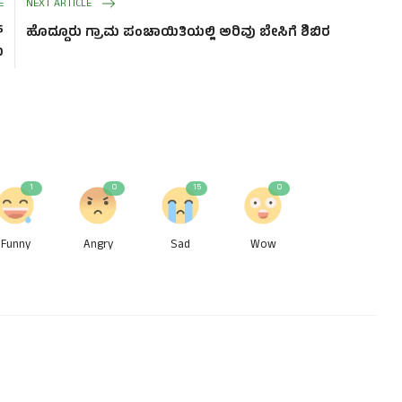
E
NEXT ARTICLE
್
ಹೊದ್ದೂರು ಗ್ರಾಮ ಪಂಚಾಯಿತಿಯಲ್ಲಿ ಅರಿವು ಬೇಸಿಗೆ ಶಿಬಿರ
ೆ
1
0
15
0
Funny
Angry
Sad
Wow