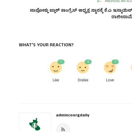
PREVIOUS ARTICL
ನಾಪೋಕ್ಲು ಬ್ಲಾಕ್ ಕಾಂಗ್ರೆಸ್ ಅಧ್ಯಕ್ಷ ಸ್ಥಾನಕ್ಕೆ ಕೆ.ಎ ಇಸ್ಮಾಯಿಲ
ರಾಜೀನಾಮ
WHAT'S YOUR REACTION?
1
2
1
Like
Dislike
Love
admincoorgdaily