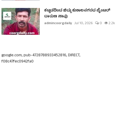
ಕಟ್ಟಡದಿಂದ ಬಿದ್ದು ಕುಶಾಲನಗರದ ಪೈಂಟರ್
ದಾರುಣ ಸಾವು
admincoorgdaily
Jul 10, 2026
0
2.2k
google.com, pub-4728788933452816, DIRECT,
f08c47fec0942fa0