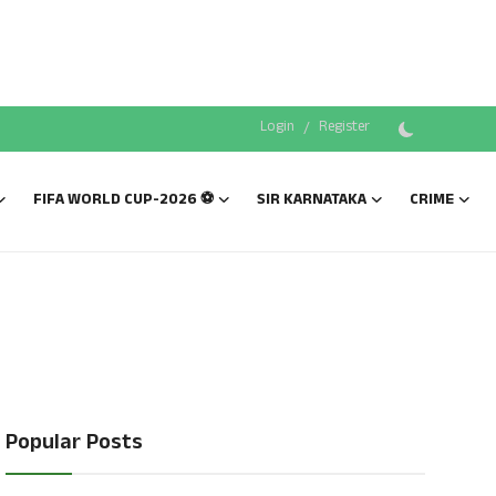
Login
/
Register
FIFA WORLD CUP-2026 ⚽
SIR KARNATAKA
CRIME
Popular Posts