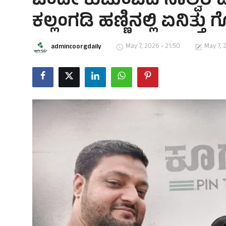
ಒಂದೇ ಕುಟುಂಬದ ನಾಲ್ವರ ಮೃತ್
ಕಲ್ಲಂಗಡಿ ಹಣ್ಣಿನಲ್ಲಿ ಏನಿತ್ತು ಗೊ
May 7, 2026 - 21:50
May 7, 
admincoorgdaily