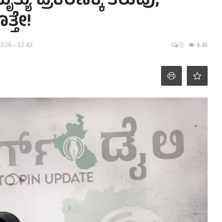
ಯು ಪ್ರಕರಣಕ್ಕೆ ತಿರುವು;
ತ್ತೇ!
2026 - 22:43
0
4.4k