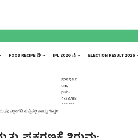
FOOD RECIPE 😋
IPL 2026 🏏
ELECTION RESULT 2026
google.c
om,
pub-
4728788
933452
; ಕಲ್ಲಂಗಡಿ ಹಣ್ಣಿನಲ್ಲಿ ಏನಿತ್ತು ಗೊತ್ತೇ!
816,
DIRECT,
f08c47f
ec0942f
a0