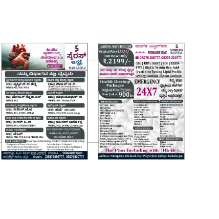
Login
Register
Home
Contact
Daily Coffee Rates
HEALTH STORY
FOOD RECIPE 😋
IPL 2026 🏏