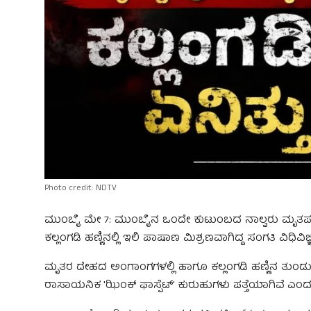
Photo credit: NDTV
ಮುಂಬೈ ಮೇ 7: ಮುಂಬೈನ ಒಂದೇ ಕುಟುಂಬದ ನಾಲ್ವರು ಮೃತಪಟ್ಟ ಪ್
ಕಲ್ಲಂಗಡಿ ಹಣ್ಣಿನಲ್ಲಿ ಇಲಿ ಪಾಷಾಣ ಮಿಶ್ರಣವಾಗಿದ್ದ ಸಂಗತಿ ವಿಧಿವಿಜ್
ಮೃತರ ದೇಹದ ಅಂಗಾಂಗಗಳಲ್ಲಿ ಹಾಗೂ ಕಲ್ಲಂಗಡಿ ಹಣ್ಣಿನ ತುಂಡು
ರಾಸಾಯನಿಕ 'ಝಿಂಕ್ ಫಾಸ್ಪೆಟ್' ಕುರುಹುಗಳು ಪತ್ತೆಯಾಗಿವೆ ಎಂದು ಅ