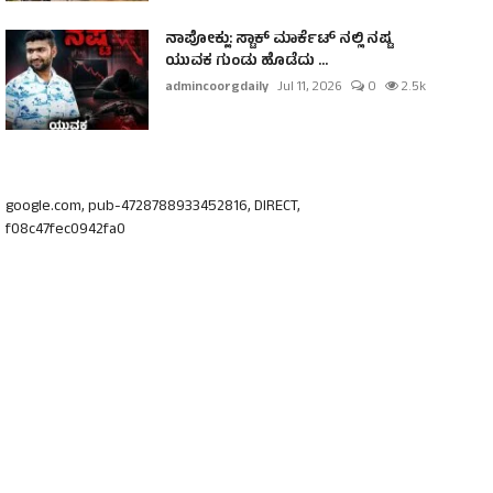
ನಾಪೋಕ್ಲು: ಸ್ಟಾಕ್ ಮಾರ್ಕೆಟ್ ನಲ್ಲಿ ನಷ್ಟ
ಯುವಕ ಗುಂಡು ಹೊಡೆದು ...
admincoorgdaily
Jul 11, 2026
0
2.5k
google.com, pub-4728788933452816, DIRECT,
f08c47fec0942fa0