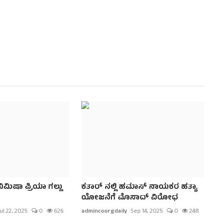
ಮಿಷಾ ಪ್ರಿಯಾ ಗಲ್ಲು
ಕತಾರ್‌ ನಲ್ಲಿ ಹಮಾಸ್ ನಾಯಕರ ಹತ್ಯಾ
ಯೋಜನೆಗೆ ಮೊಸಾದ್ ವಿರೋಧ
ul 22, 2025
0
626
admincoorgdaily
Sep 14, 2025
0
248