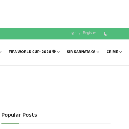
Login
/
Register
FIFA WORLD CUP-2026 ⚽
SIR KARNATAKA
CRIME
Popular Posts