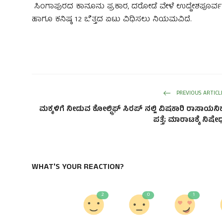
ಸಿಂಗಾಪುರದ ಕಾನೂನು ಪ್ರಕಾರ, ದರೋಡೆ ವೇಳೆ ಉದ್ದೇಶಪೂರ್ವಕವಾ
ಹಾಗೂ ಕನಿಷ್ಠ 12 ಬೆತ್ತದ ಏಟು ವಿಧಿಸಲು ನಿಯಮವಿದೆ.
PREVIOUS ARTICL
ಮಕ್ಕಳಿಗೆ ನೀಡುವ ಕೋಲ್ಡ್ರಿಫ್ ಸಿರಪ್‌ ನಲ್ಲಿ ವಿಷಕಾರಿ ರಾಸಾಯನಿ
ಪತ್ತೆ; ಮಾರಾಟಕ್ಕೆ ನಿಷೇ
WHAT'S YOUR REACTION?
2
0
1