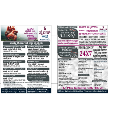
Login
Register
Home
Contact
Daily Coffee Rates
HEALTH STORY
FOOD RECIPE 😋
IPL 2026 🏏