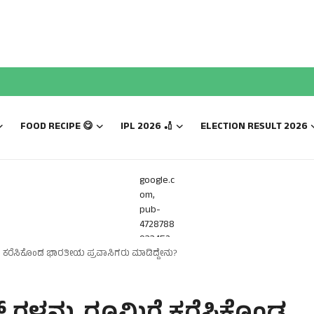
FOOD RECIPE 😋
IPL 2026 🏏
ELECTION RESULT 2026
google.c
om,
pub-
4728788
933452
ಮಿಗೆ ಕರೆಸಿಕೊಂಡ ಭಾರತೀಯ ಪ್ರವಾಸಿಗರು ಮಾಡಿದ್ದೇನು?
816,
DIRECT,
f08c47f
ec0942f
a0