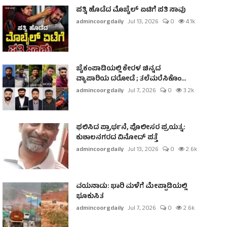
ಪತ್ನಿ ಹೊಡೆದ ಮೊಬೈಲ್ ಏಟಿಗೆ ಪತಿ ಸಾವು
admincoorgdaily
Jul 13, 2026
0
4.1k
ಬೈಕಂಪಾಡಿಯಲ್ಲಿ ಕೇರಳ ಚಿನ್ನದ
ವ್ಯಾಪಾರಿಯ ದರೋಡೆ ; ತಲೆಮರೆಸಿಕೊಂ...
admincoorgdaily
Jul 7, 2026
0
3.2k
ಫಲಿಸಿದ ಪ್ರಾರ್ಥನೆ, ಪೊಲೀಸರ ಪ್ರಯತ್ನ:
ಕುಶಾಲನಗರದ ವಿನೋದ್ ಪತ್ತೆ
admincoorgdaily
Jul 13, 2026
0
2.6k
ವಯನಾಡು: ಭಾರಿ ಮಳೆಗೆ ಮೇಪ್ಪಾಡಿಯಲ್ಲಿ
ಭೂಕುಸಿತ
admincoorgdaily
Jul 7, 2026
0
2.6k