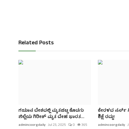
Related Posts
ಗಯಾನ ದೇಶದಲ್ಲಿ ಮೃತಪಟ್ಟ ಕೊಡಗು
ಕೇರಳದ ನರ್ಸ್ ನಿ
ಜಿಲ್ಲೆಯ ಗಿರೀಶ್ ಮೃತ ದೇಹ ಭಾರತ...
ಶಿಕ್ಷೆ ರದ್ದು!
admincoorgdaily
Jul 23, 2025
0
365
admincoorgdaily
J