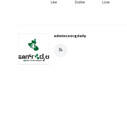
Like
Dislike
Love
admincoorgdaily