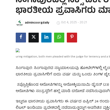
ಸಿಂಗಾಪುರದಲ್ಲಿ ಸೆಕ್ಸ್ ವರ್
ಭಾರತೀಯ ಪ್ರವಾಸಿಗರು ಮಾಡ
Oct 4, 2025 - 20:21
admincoorgdaily
uring mitigation, both men pleaded with the judge for leniency and a 
ಸಿಂಗಾಪುರ: ಸಿಂಗಾಪುರದ ನ್ಯಾಯಾಲಯವು ಹೋಟೆಲ್‌ಗಳಲ್ಲಿ ಲೈಂಗ
ಭಾರತೀಯ ಪ್ರವಾಸಿಗರಿಗೆ ಐದು ವರ್ಷ ಮತ್ತು ಒಂದು ತಿಂಗಳ ಜೈಲು ಶಿಕ್
ತಪ್ಪೊಪ್ಪಿಕೊಂಡ ಆರೋಪಿಗಳನ್ನು ಅರೋಕ್ಕಿಯಸಾಮಿ ಡೈಸನ್ (23)
ಆರೋಪಿಗಳು ಸಂತ್ರಸ್ತರಿಗೆ ಹಲ್ಲೆ ಮಾಡಿ ದರೋಡೆ ನಡೆಸಿರುವುದಾಗಿ ತಪ್ಪ
ಇಬ್ಬರೂ ಭಾರತೀಯ ಪ್ರವಾಸಿಗರು ಈ ವರ್ಷದ ಏಪ್ರಿಲ್ 24 ರಂದು ಭ
ಲಿಟಲ್ ಇಂಡಿಯಾ ಪ್ರದೇಶದಲ್ಲಿ ನಡೆದಾಡುತ್ತಿದ್ದಾಗ ಅಪರಿಚಿತ ವ್ಯಕ್