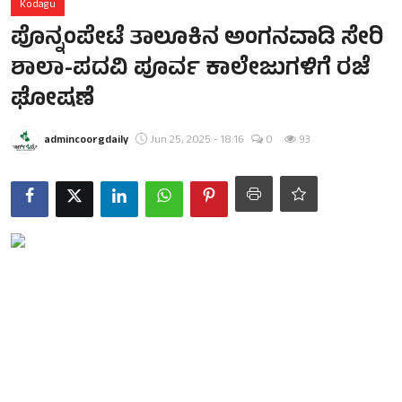
Kodagu
ಪೊನ್ನಂಪೇಟೆ ತಾಲೂಕಿನ ಅಂಗನವಾಡಿ ಸೇರಿ‌
ಶಾಲಾ-ಪದವಿ ಪೂರ್ವ ಕಾಲೇಜುಗಳಿಗೆ ರಜೆ
ಘೋಷಣೆ
admincoorgdaily
Jun 25, 2025 - 18:16
0
93