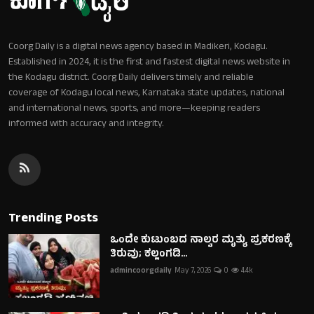
Coorg Daily is a digital news agency based in Madikeri, Kodagu.
Established in 2024, it is the first and fastest digital news website in
the Kodagu district. Coorg Daily delivers timely and reliable
coverage of Kodagu local news, Karnataka state updates, national
and international news, sports, and more—keeping readers
informed with accuracy and integrity.
Trending Posts
ಒಂದೇ ಕುಟುಂಬದ ನಾಲ್ವರ ಮೃತ್ಯು ಪ್ರಕರಣಕ್ಕೆ
ತಿರುವು; ಕಲ್ಲಂಗಡಿ...
admincoorgdaily
May 7, 2026
0
4.4k