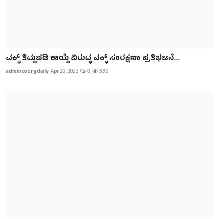
ವಕ್ಫ್ ತಿದ್ದುಪಡಿ ಕಾಯ್ದೆ ವಿರುದ್ಧ ವಕ್ಫ್ ಸಂರಕ್ಷಣಾ ಪ್ರತಿಭಟನೆ...
admincoorgdaily
Apr 20, 2025
0
335