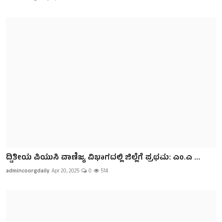
ದ್ವಿತೀಯ ಪಿಯುಸಿ ವಾಣಿಜ್ಯ ವಿಭಾಗದಲ್ಲಿ ಜಿಲ್ಲೆಗೆ ಪ್ರಥಮ: ಎಂ.ಎ ...
admincoorgdaily
Apr 20, 2025
0
514