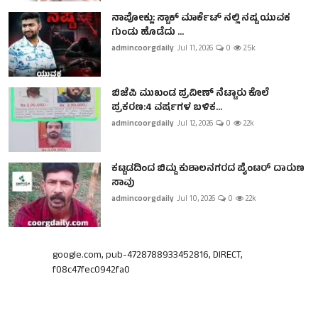
ನಾಪೋಕ್ಲು: ಸ್ಟಾಕ್ ಮಾರ್ಕೆಟ್ ನಲ್ಲಿ ನಷ್ಟ ಯುವಕ
ಗುಂಡು ಹೊಡೆದು ...
admincoorgdaily
Jul 11, 2026
0
2.5k
ಬಿಜೆಪಿ ಮುಖಂಡ ಪ್ರವೀಣ್ ನೆಟ್ಟಾರು ಕೊಲೆ
ಪ್ರಕರಣ:4 ವರ್ಷಗಳ ಬಳಿಕ...
admincoorgdaily
Jul 12, 2026
0
2.2k
ಕಟ್ಟಡದಿಂದ ಬಿದ್ದು ಕುಶಾಲನಗರದ ಪೈಂಟರ್ ದಾರುಣ
ಸಾವು
admincoorgdaily
Jul 10, 2026
0
2.2k
google.com, pub-4728788933452816, DIRECT,
f08c47fec0942fa0