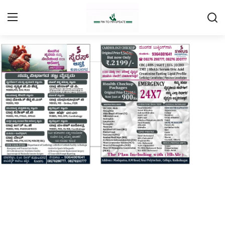
Login
Register
Home
Contact
Daily Coffee Rates
HEALTH STORY
FOOD RECIPE 😋
IPL 2026 🏏