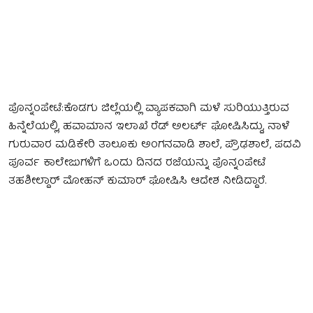
ಪೊನ್ನಂಪೇಟೆ:ಕೊಡಗು ಜಿಲ್ಲೆಯಲ್ಲಿ ವ್ಯಾಪಕವಾಗಿ ಮಳೆ ಸುರಿಯುತ್ತಿರುವ
ಹಿನ್ನೆಲೆಯಲ್ಲಿ, ಹವಾಮಾನ ಇಲಾಖೆ ರೆಡ್ ಅಲರ್ಟ್ ಘೋಷಿಸಿದ್ದು, ನಾಳೆ
ಗುರುವಾರ ಮಡಿಕೇರಿ ತಾಲೂಕು ಅಂಗನವಾಡಿ ಶಾಲೆ, ಪ್ರೌಢಶಾಲೆ, ಪದವಿ
ಪೂರ್ವ ಕಾಲೇಜುಗಳಿಗೆ ಒಂದು ದಿನದ ರಜೆಯನ್ನು ಪೊನ್ನಂಪೇಟೆ
ತಹಶೀಲ್ದಾರ್ ಮೋಹನ್ ಕುಮಾರ್ ಘೋಷಿಸಿ ಆದೇಶ ನೀಡಿದ್ದಾರೆ.