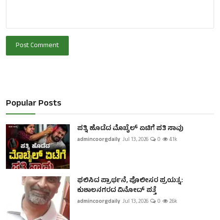
Post Comment
Popular Posts
ಪತ್ನಿ ಹೊಡೆದ ಮೊಬೈಲ್ ಏಟಿಗೆ ಪತಿ ಸಾವು
admincoorgdaily
Jul 13, 2026
0
4.1k
ಫಲಿಸಿದ ಪ್ರಾರ್ಥನೆ, ಪೊಲೀಸರ ಪ್ರಯತ್ನ:
ಕುಶಾಲನಗರದ ವಿನೋದ್ ಪತ್ತೆ
admincoorgdaily
Jul 13, 2026
0
2.6k