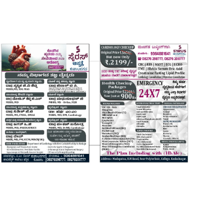
Login
Register
Home
Contact
Daily Coffee Rates
HEALTH STORY
FOOD RECIPE 😋
IPL 2026 🏏