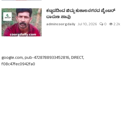
ಕಟ್ಟಡದಿಂದ ಬಿದ್ದು ಕುಶಾಲನಗರದ ಪೈಂಟರ್
ದಾರುಣ ಸಾವು
admincoorgdaily
Jul 10, 2026
0
2.2k
google.com, pub-4728788933452816, DIRECT,
f08c47fec0942fa0