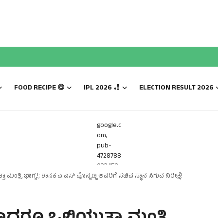
FOOD RECIPE 😋
IPL 2026 🏏
ELECTION RESULT 2026
google.c
om,
pub-
4728788
933452
ತ್ರಿ ಭಾಗ್ಯ!; ಶಾಸಕ ಎ.ಎಸ್ ಪೊನ್ನಣ್ಣ ಅವರಿಗೆ ಸಚಿವ ಸ್ಥಾನ ಸಿಗುವ ನಿರೀಕ್ಷೆ!
816,
DIRECT,
f08c47f
ec0942f
a0