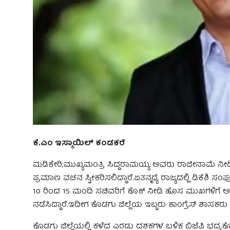
ಕೆ.ಎಂ ಇಸ್ಮಾಯಿಲ್ ಕಂಡಕರೆ
ಮಡಿಕೇರಿ;ಮುಖ್ಯಮಂತ್ರಿ ಸಿದ್ದರಾಮಯ್ಯ ಅವರು ರಾಜೀನಾಮೆ ನೀಡಿ
ಪ್ರಮಾಣ ವಚನ ಸ್ವೀಕರಿಸಲಿದ್ದಾರೆ.ಏತನ್ಮಧ್ಯೆ ರಾಜ್ಯದಲ್ಲಿ ಡಿಕೆಶಿ 
10 ರಿಂದ 15 ಮಂದಿ ಸಚಿವರಿಗೆ ಕೊಕ್ ನೀಡಿ ಹೊಸ ಮುಖಗಳಿಗೆ ಅ
ನಡೆಸಿದ್ದಾರೆ‌.ಇದೀಗ ಕೊಡಗು ಜಿಲ್ಲೆಯ ಇಬ್ಬರು ಕಾಂಗ್ರೆಸ್ ಶಾಸಕರು ಸ
ಕೊಡಗು ಜಿಲ್ಲೆಯಲ್ಲಿ ಕಳೆದ ಎರಡು ದಶಕಗಳ ಬಳಿಕ ಬಿಜೆಪಿ ಭದ್