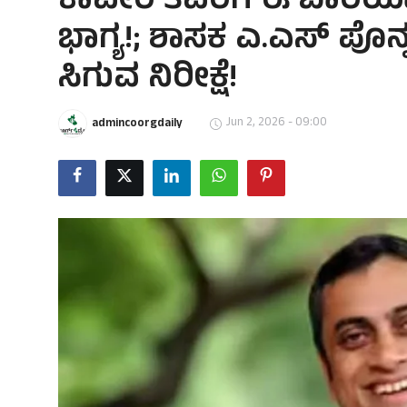
ಕಾವೇರಿ ತವರಿಗೆ ಈ ಬಾರಿಯಾ
ಭಾಗ್ಯ!; ಶಾಸಕ ಎ.ಎಸ್ ಪೊನ್ನ
ಸಿಗುವ ನಿರೀಕ್ಷೆ!
Jun 2, 2026 - 09:00
admincoorgdaily