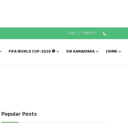
Login
/
Register
FIFA WORLD CUP-2026 ⚽
SIR KARNATAKA
CRIME
Popular Posts