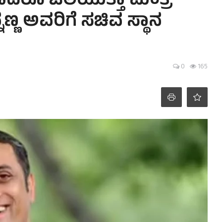
ದರೂ ಒಲಿಯುತ್ತಾ ಮಂತ್ರಿ
ಣ್ಣ ಅವರಿಗೆ ಸಚಿವ ಸ್ಥಾನ
0
165