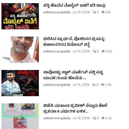
ಪತ್ನಿ ಹೊಡೆದ ಮೊಬೈಲ್ ಏಟಿಗೆ ಪತಿ ಸಾವು
admincoorgdaily
Jul 13, 2026
0
4.1k
ಫಲಿಸಿದ ಪ್ರಾರ್ಥನೆ, ಪೊಲೀಸರ ಪ್ರಯತ್ನ:
ಕುಶಾಲನಗರದ ವಿನೋದ್ ಪತ್ತೆ
admincoorgdaily
Jul 13, 2026
0
2.6k
ನಾಪೋಕ್ಲು: ಸ್ಟಾಕ್ ಮಾರ್ಕೆಟ್ ನಲ್ಲಿ ನಷ್ಟ
ಯುವಕ ಗುಂಡು ಹೊಡೆದು ...
admincoorgdaily
Jul 11, 2026
0
2.5k
ಬಿಜೆಪಿ ಮುಖಂಡ ಪ್ರವೀಣ್ ನೆಟ್ಟಾರು ಕೊಲೆ
ಪ್ರಕರಣ:4 ವರ್ಷಗಳ ಬಳಿಕ...
admincoorgdaily
Jul 12, 2026
0
2.2k