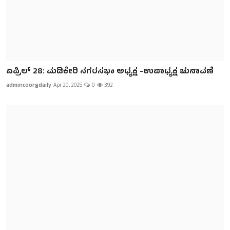
ಏಪ್ರಿಲ್ 28: ಮಡಿಕೇರಿ ನಗರಸಭಾ ಅಧ್ಯಕ್ಷ -ಉಪಾಧ್ಯಕ್ಷ ಚುನಾವಣೆ
admincoorgdaily
Apr 20, 2025
0
392