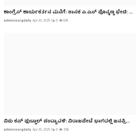
ಕಾಂಗ್ರೆಸ್ ಕಾರ್ಯಕರ್ತನ ಮನೆಗೆ: ಶಾಸಕ ಎ.ಎಸ್ ಪೊನ್ನಣ್ಣ ಭೇಟಿ: ...
admincoorgdaily
Apr 20, 2025
0
674
ವಿಶು‌ ಕಪ್ ಫುಟ್ಬಾಲ್ ಪಂದ್ಯಾವಳಿ: ವಿರಾಜಪೇಟೆ ಭಾಗದಲ್ಲಿ ಜನಪ್ರಿ...
admincoorgdaily
Apr 20, 2025
0
356