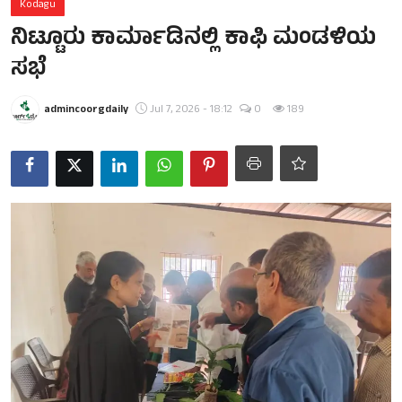
Kodagu
ನಿಟ್ಟೂರು ಕಾರ್ಮಾಡಿನಲ್ಲಿ ಕಾಫಿ ಮಂಡಳಿಯ
ಸಭೆ
admincoorgdaily
Jul 7, 2026 - 18:12
0
189