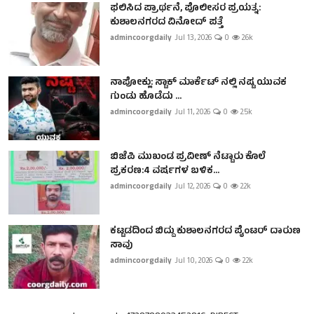
ಫಲಿಸಿದ ಪ್ರಾರ್ಥನೆ, ಪೊಲೀಸರ ಪ್ರಯತ್ನ:
ಕುಶಾಲನಗರದ ವಿನೋದ್ ಪತ್ತೆ
admincoorgdaily
Jul 13, 2026
0
2.6k
ನಾಪೋಕ್ಲು: ಸ್ಟಾಕ್ ಮಾರ್ಕೆಟ್ ನಲ್ಲಿ ನಷ್ಟ ಯುವಕ
ಗುಂಡು ಹೊಡೆದು ...
admincoorgdaily
Jul 11, 2026
0
2.5k
ಬಿಜೆಪಿ ಮುಖಂಡ ಪ್ರವೀಣ್ ನೆಟ್ಟಾರು ಕೊಲೆ
ಪ್ರಕರಣ:4 ವರ್ಷಗಳ ಬಳಿಕ...
admincoorgdaily
Jul 12, 2026
0
2.2k
ಕಟ್ಟಡದಿಂದ ಬಿದ್ದು ಕುಶಾಲನಗರದ ಪೈಂಟರ್ ದಾರುಣ
ಸಾವು
admincoorgdaily
Jul 10, 2026
0
2.2k