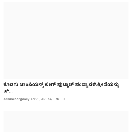
ಕೊಡಗು ಚಾಂಪಿಯನ್ಸ್ ಲೀಗ್ ಫುಟ್ಬಾಲ್ ಪಂದ್ಯಾವಳಿ:ಕ್ರೀಡೆಯನ್ನು
ಪ್...
admincoorgdaily
Apr 20, 2025
0
353