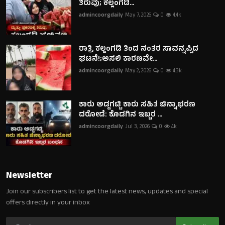
ತಿರುವು; ಕಲ್ಲಂಗಡಿ...
admincoorgdaily
May 7, 2026
0
4.4k
ರಾತ್ರಿ ಕಲ್ಲಂಗಡಿ ತಿಂದ ನಂತರ ಸಾವನ್ನಪ್ಪಿದ
ಘಟನೆ!;ಅಸಲಿ ಕಾರಣವೇ...
admincoorgdaily
May 2, 2026
0
4.3k
ಕಾರು ಅಡ್ಡಗಟ್ಟಿ ಕಾರು ಸಹಿತ ಚಿನ್ನಾಭರಣ
ದರೋಡೆ: ಕೊಡಗಿನ ಇಬ್ಬರ ...
admincoorgdaily
Jul 3, 2026
0
4k
Newsletter
Join our subscribers list to get the latest news, updates and special
offers directly in your inbox