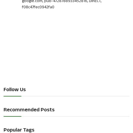
google.com, pub-4728788933452816, DIRECT,
f08c47fec0942fa0
Follow Us
Recommended Posts
Popular Tags