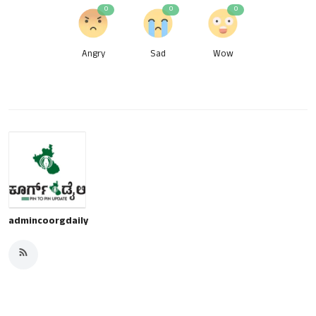
0
0
0
Angry
Sad
Wow
admincoorgdaily