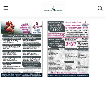
Login
Register
Home
Contact
Daily Coffee Rates
HEALTH STORY
FOOD RECIPE 😋
IPL 2026 🏏