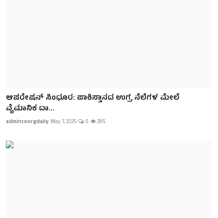
ಆಪರೇಷನ್‌ ಸಿಂಧೂರ: ಪಾಕಿಸ್ತಾನದ ಉಗ್ರ ನೆಲೆಗಳ ಮೇಲೆ
ವೈಮಾನಿಕ ದಾ...
admincoorgdaily
May 7, 2025
0
295