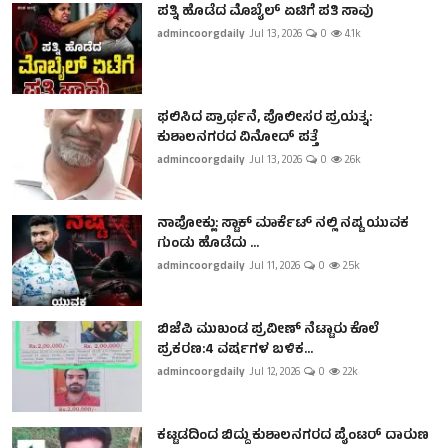
ಪತ್ನಿ ಹೊಡೆದ ಮೊಬೈಲ್ ಏಟಿಗೆ ಪತಿ ಸಾವು
admincoorgdaily
Jul 13, 2026
0
4.1k
ಫಲಿಸಿದ ಪ್ರಾರ್ಥನೆ, ಪೊಲೀಸರ ಪ್ರಯತ್ನ:
ಕುಶಾಲನಗರದ ವಿನೋದ್ ಪತ್ತೆ
admincoorgdaily
Jul 13, 2026
0
2.6k
ನಾಪೋಕ್ಲು: ಸ್ಟಾಕ್ ಮಾರ್ಕೆಟ್ ನಲ್ಲಿ ನಷ್ಟ ಯುವಕ
ಗುಂಡು ಹೊಡೆದು ...
admincoorgdaily
Jul 11, 2026
0
2.5k
ಬಿಜೆಪಿ ಮುಖಂಡ ಪ್ರವೀಣ್ ನೆಟ್ಟಾರು ಕೊಲೆ
ಪ್ರಕರಣ:4 ವರ್ಷಗಳ ಬಳಿಕ...
admincoorgdaily
Jul 12, 2026
0
2.2k
ಕಟ್ಟಡದಿಂದ ಬಿದ್ದು ಕುಶಾಲನಗರದ ಪೈಂಟರ್ ದಾರುಣ