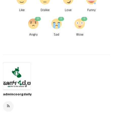
Like
Dislike
Love
Funny
0
0
0
Angry
Sad
Wow
admincoorgdaily