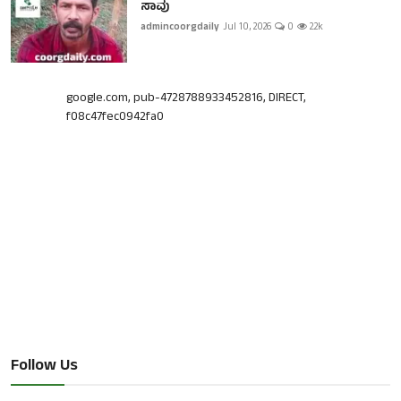
ಸಾವು
admincoorgdaily
Jul 10, 2026
0
2.2k
google.com, pub-4728788933452816, DIRECT,
f08c47fec0942fa0
Follow Us