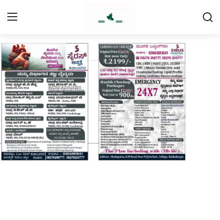
Login
Register
Home
Contact
Daily Coffee Rates
HEALTH STORY
FOOD RECIPE 😋
IPL 2026 🏏