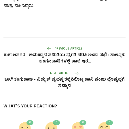
ಪಾತ್ರ ವಹಿಸಿದ್ದರು.
PREVIOUS ARTICLE
ಕುಶಾಲನಗರ : ಅನುಷ್ಠಾನ ಸಮಿತಿಯ ಪ್ರಗತಿ ಪರಿಸೀಲನಾ ಸಭೆ : ತಾಲ್ಲೂಕು
ಅಂಗನವಾಡಿಗಳಲ್ಲಿ ಖಾಲಿ ಇರ...
NEXT ARTICLE
ಬಸ್ ತಂಗುದಾಣ - ವಿದ್ಯುತ್ ವ್ಯವಸ್ಥೆ ಕಲ್ಪಿಸಿಕೊಟ್ಟ ದಾನಿ ಸಂಜು ಪೊನ್ನಪ್ಪಗೆ
ಸನ್ಮಾನ
WHAT'S YOUR REACTION?
0
0
0
0