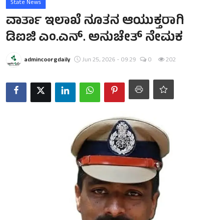
State News
ವಾರ್ತಾ ಇಲಾಖೆ ನೂತನ ಆಯುಕ್ತರಾಗಿ
ಡಿಐಜಿ ಎಂ.ಎನ್. ಅನುಚೇತ್ ನೇಮಕ
admincoorgdaily
Jun 25, 2026 - 09:29
0
202