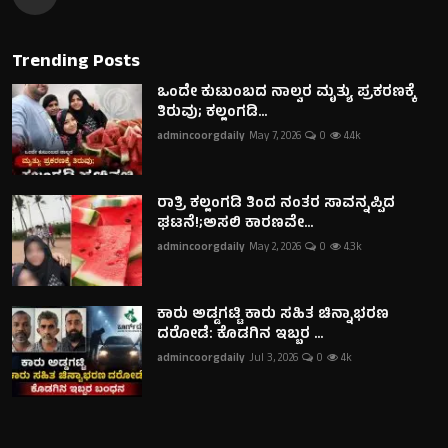
Trending Posts
ಒಂದೇ ಕುಟುಂಬದ ನಾಲ್ವರ ಮೃತ್ಯು ಪ್ರಕರಣಕ್ಕೆ
ತಿರುವು; ಕಲ್ಲಂಗಡಿ...
admincoorgdaily
May 7, 2026
0
4.4k
ರಾತ್ರಿ ಕಲ್ಲಂಗಡಿ ತಿಂದ ನಂತರ ಸಾವನ್ನಪ್ಪಿದ
ಘಟನೆ!;ಅಸಲಿ ಕಾರಣವೇ...
admincoorgdaily
May 2, 2026
0
4.3k
ಕಾರು ಅಡ್ಡಗಟ್ಟಿ ಕಾರು ಸಹಿತ ಚಿನ್ನಾಭರಣ
ದರೋಡೆ: ಕೊಡಗಿನ ಇಬ್ಬರ ...
admincoorgdaily
Jul 3, 2026
0
4k