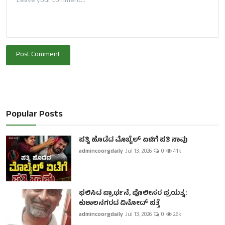
Post Comment
Popular Posts
ಪತ್ನಿ ಹೊಡೆದ ಮೊಬೈಲ್ ಏಟಿಗೆ ಪತಿ ಸಾವು
admincoorgdaily
Jul 13, 2026
0
4.1k
ಫಲಿಸಿದ ಪ್ರಾರ್ಥನೆ, ಪೊಲೀಸರ ಪ್ರಯತ್ನ:
ಕುಶಾಲನಗರದ ವಿನೋದ್ ಪತ್ತೆ
admincoorgdaily
Jul 13, 2026
0
2.6k