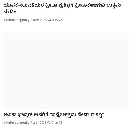
ಯುವಕ-ಯುವತಿಯರ ಕ್ರೀಡಾ ಪ್ರತಿಭೆಗೆ ಕ್ರೀಡಾಕೂಟಗಳು ಉತ್ತಮ
ವೇದಿಕ...
admincoorgdaily
May 6, 2025
0
467
ಅನಿತಾ ಭಾಸ್ಕರ್ ಅವರಿಗೆ “ಸರ್ವೋತ್ತಮ ಸೇವಾ ಪ್ರಶಸ್ತಿ”
admincoorgdaily
Apr 21, 2025
0
78