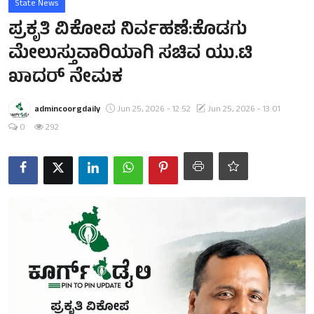
State News
ಪ್ರಕೃತಿ ವಿಕೋಪ ನಿರ್ವಹಣೆ:ಕೊಡಗು
ಮೇಲುಸ್ತುವಾರಿಯಾಗಿ ಸಚಿವ ಯು.ಟಿ
ಖಾದರ್ ನೇಮಕ
admincoorgdaily
Jun 25, 2026 - 12:52
Jun 25, 2026 - 13:01
0
292