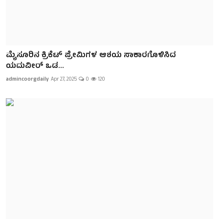
ಮೈಸೂರಿನ ಕ್ರಿಕೆಟ್‌ ಪ್ರೇಮಿಗಳ ಆಶಯ ಸಾಕಾರಗೊಳಿಸಿದ
ಯದುವೀರ್‌ ಒಡ...
admincoorgdaily
Apr 27, 2025
0
120