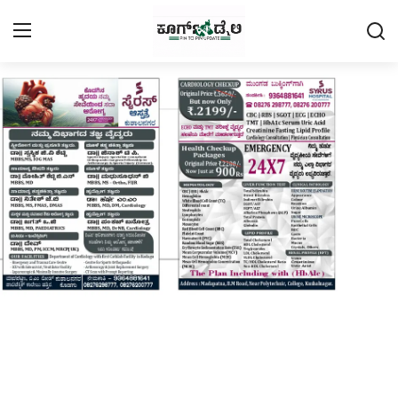
Login
Register
Home
Contact
Daily Coffee Rates
HEALTH STORY
FOOD RECIPE 😋
IPL 2026 🏏