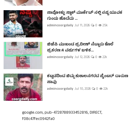
ನಾಪೋಕ್ಲು: ಸ್ಟಾಕ್ ಮಾರ್ಕೆಟ್ ನಲ್ಲಿ ನಷ್ಟ ಯುವಕ
ಗುಂಡು ಹೊಡೆದು ...
admincoorgdaily
Jul 11, 2026
0
2.5k
ಬಿಜೆಪಿ ಮುಖಂಡ ಪ್ರವೀಣ್ ನೆಟ್ಟಾರು ಕೊಲೆ
ಪ್ರಕರಣ:4 ವರ್ಷಗಳ ಬಳಿಕ...
admincoorgdaily
Jul 12, 2026
0
2.2k
ಕಟ್ಟಡದಿಂದ ಬಿದ್ದು ಕುಶಾಲನಗರದ ಪೈಂಟರ್ ದಾರುಣ
ಸಾವು
admincoorgdaily
Jul 10, 2026
0
2.2k
google.com, pub-4728788933452816, DIRECT,
f08c47fec0942fa0