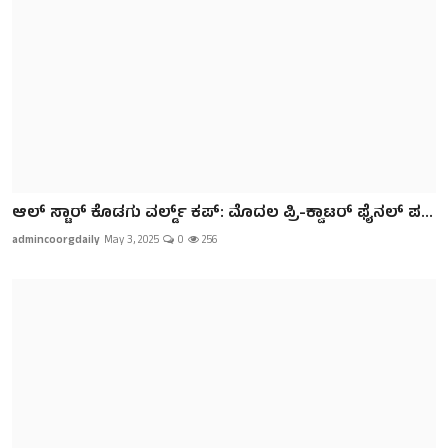
ಆಲ್ ಸ್ಟಾರ್ ಕೊಡಗು ವರ್ಲ್ಡ್ ಕಪ್: ಮೊದಲ ಪ್ರಿ-ಕ್ವಾಟರ್ ಫೈನಲ್ ಪ...
admincoorgdaily
May 3, 2025
0
256