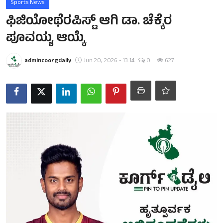
Sports News
ಫಿಜಿಯೋಥೆರಪಿಸ್ಟ್ ಆಗಿ ಡಾ. ಚೆಕ್ಕೆರ
ಪೂವಯ್ಯ ಆಯ್ಕೆ
admincoorgdaily
Jun 20, 2026 - 13:14
0
627