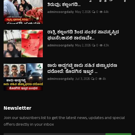
ತಿರುವು; ಕಲ್ಲಂಗಡಿ...
admincoorgdaily
May 7, 2026
0
4.4k
ರಾತ್ರಿ ಕಲ್ಲಂಗಡಿ ತಿಂದ ನಂತರ ಸಾವನ್ನಪ್ಪಿದ
ಘಟನೆ!;ಅಸಲಿ ಕಾರಣವೇ...
admincoorgdaily
May 2, 2026
0
4.3k
ಕಾರು ಅಡ್ಡಗಟ್ಟಿ ಕಾರು ಸಹಿತ ಚಿನ್ನಾಭರಣ
ದರೋಡೆ: ಕೊಡಗಿನ ಇಬ್ಬರ ...
admincoorgdaily
Jul 3, 2026
0
4k
Newsletter
Join our subscribers list to get the latest news, updates and special
offers directly in your inbox