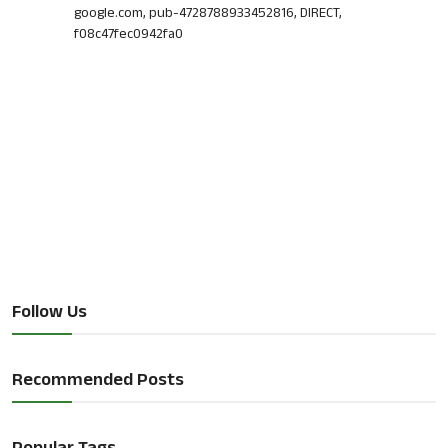
google.com, pub-4728788933452816, DIRECT,
f08c47fec0942fa0
Follow Us
Recommended Posts