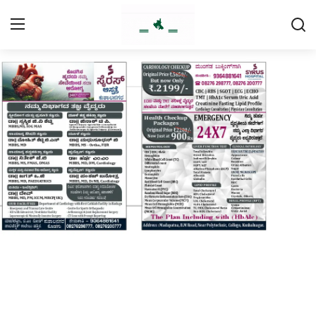
Login
Register
Home
Contact
Daily Coffee Rates
HEALTH STORY
FOOD RECIPE 😋
IPL 2026 🏏