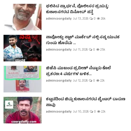
ಫಲಿಸಿದ ಪ್ರಾರ್ಥನೆ, ಪೊಲೀಸರ ಪ್ರಯತ್ನ:
ಕುಶಾಲನಗರದ ವಿನೋದ್ ಪತ್ತೆ
admincoorgdaily
Jul 13, 2026
0
2.6k
ನಾಪೋಕ್ಲು: ಸ್ಟಾಕ್ ಮಾರ್ಕೆಟ್ ನಲ್ಲಿ ನಷ್ಟ ಯುವಕ
ಗುಂಡು ಹೊಡೆದು ...
admincoorgdaily
Jul 11, 2026
0
2.5k
ಬಿಜೆಪಿ ಮುಖಂಡ ಪ್ರವೀಣ್ ನೆಟ್ಟಾರು ಕೊಲೆ
ಪ್ರಕರಣ:4 ವರ್ಷಗಳ ಬಳಿಕ...
admincoorgdaily
Jul 12, 2026
0
2.2k
ಕಟ್ಟಡದಿಂದ ಬಿದ್ದು ಕುಶಾಲನಗರದ ಪೈಂಟರ್ ದಾರುಣ
ಸಾವು
admincoorgdaily
Jul 10, 2026
0
2.2k