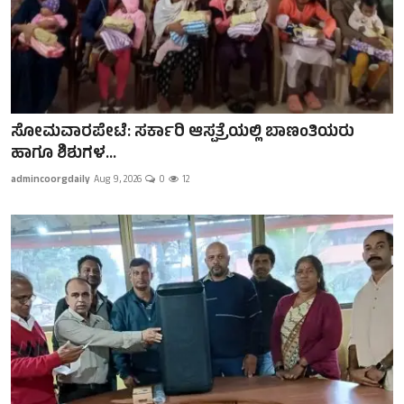
ಸೋಮವಾರಪೇಟೆ: ಸರ್ಕಾರಿ ಆಸ್ಪತ್ರೆಯಲ್ಲಿ ಬಾಣಂತಿಯರು
ಹಾಗೂ ಶಿಶುಗಳ...
admincoorgdaily
Aug 9, 2026
0
12