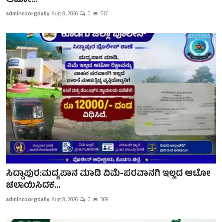
ಆಟೋ...
admincoorgdaily
Aug 8, 2026
0
517
ಸಿದ್ದಾಪುರ:ಮದ್ಯಪಾನ ಮಾಡಿ ವಿಮೆ-ಪರವಾನಗಿ ಇಲ್ಲದ ಆಟೋ
ಚಲಾಯಿಸಿದಕ...
admincoorgdaily
Aug 8, 2026
0
369