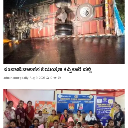
ಸಂಪಾಜೆ:ಚಾಲಕನ ನಿಯಂತ್ರಣ ತಪ್ಪಿ ಲಾರಿ ಪಲ್ಟಿ
admincoorgdaily
Aug 9, 2026
0
49