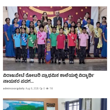
ವಿರಾಜಪೇಟೆ ರೋಟರಿ ಪ್ರಾಥಮಿಕ ಶಾಲೆಯಲ್ಲಿ ವಿದ್ಯಾರ್ಥಿ
ನಾಯಕರ ಪದಗ...
admincoorgdaily
Aug 8, 2026
0
114