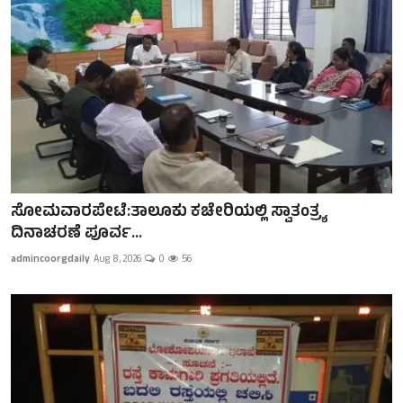
ಸೋಮವಾರಪೇಟೆ:ತಾಲೂಕು ಕಚೇರಿಯಲ್ಲಿ ಸ್ವಾತಂತ್ರ್ಯ
ದಿನಾಚರಣೆ ಪೂರ್ವ...
admincoorgdaily
Aug 8, 2026
0
56