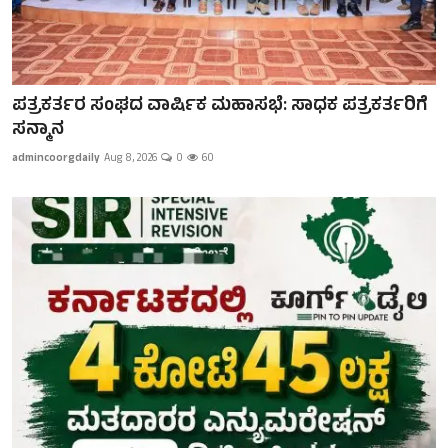
ಪತ್ರಕತ೯ರ ಸಂಘದ ವಾಷಿ೯ಕ ಮಹಾಸಭೆ: ಸಾಧಕ ಪತ್ರಕತ೯ರಿಗೆ
ಸನ್ಮಾನ
admincoorgdaily
Aug 8, 2026
0
60