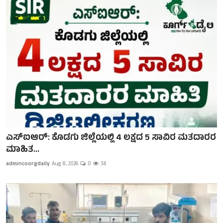
ಎಸ್ಐಆರ್: ಕೊಡಗು ಜಿಲ್ಲೆಯಲ್ಲಿ 4 ಲಕ್ಷದ 5 ಸಾವಿರ ಮತದಾರರ
ಮಾಹಿತ...
admincoorgdaily
Aug 8, 2026
0
34