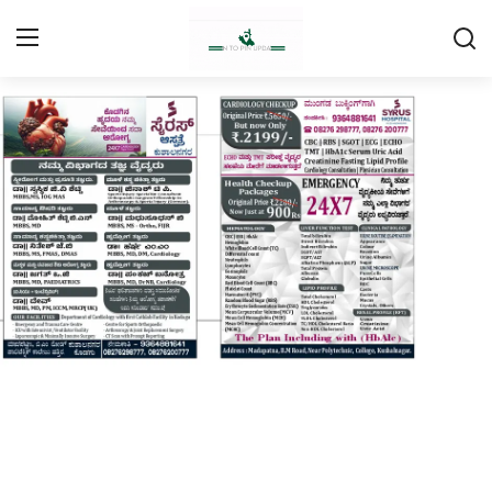
Login
Register
Home
Contact
Daily Coffee Rates
HEALTH STORY
FOOD RECIPE 😋
IPL 2026 🏏