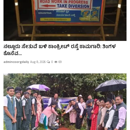
ನಲ್ಲೂರು ಸೇತುವೆ ಬಳಿ ಕಾಂಕ್ರೀಟ್ ರಸ್ತೆ ಕಾಮಗಾರಿ: ತಿಂಗಳ
ಕೊನೆವ...
admincoorgdaily
Aug 8, 2026
0
69