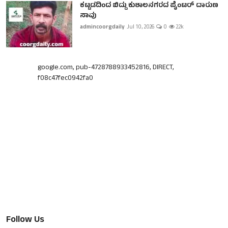
ಕಟ್ಟಡದಿಂದ ಬಿದ್ದು ಕುಶಾಲನಗರದ ಪೈಂಟರ್ ದಾರುಣ
ಸಾವು
admincoorgdaily
Jul 10, 2026
0
2.2k
google.com, pub-4728788933452816, DIRECT,
f08c47fec0942fa0
Follow Us