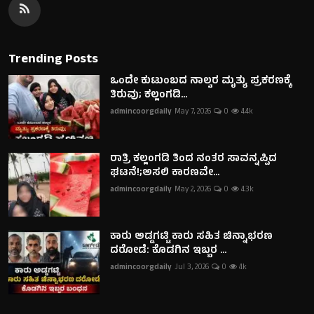
Trending Posts
ಒಂದೇ ಕುಟುಂಬದ ನಾಲ್ವರ ಮೃತ್ಯು ಪ್ರಕರಣಕ್ಕೆ
ತಿರುವು; ಕಲ್ಲಂಗಡಿ...
admincoorgdaily
May 7, 2026
0
4.4k
ರಾತ್ರಿ ಕಲ್ಲಂಗಡಿ ತಿಂದ ನಂತರ ಸಾವನ್ನಪ್ಪಿದ
ಘಟನೆ!;ಅಸಲಿ ಕಾರಣವೇ...
admincoorgdaily
May 2, 2026
0
4.3k
ಕಾರು ಅಡ್ಡಗಟ್ಟಿ ಕಾರು ಸಹಿತ ಚಿನ್ನಾಭರಣ
ದರೋಡೆ: ಕೊಡಗಿನ ಇಬ್ಬರ ...
admincoorgdaily
Jul 3, 2026
0
4k