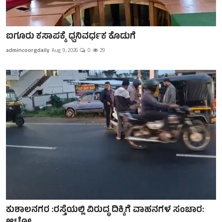
ಐಗೂರು ಕಸಾಪಕ್ಕೆ ಧ್ವನಿವರ್ಧಕ ಕೊಡುಗೆ
admincoorgdaily
Aug 9, 2026
0
29
ಕುಶಾಲನಗರ :ರಸ್ತೆಯಲ್ಲಿ ವಿರುದ್ಧ ದಿಕ್ಕಿಗೆ ವಾಹನಗಳ ಸಂಚಾರ: