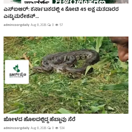
ಎಸ್ಐಆರ್: ಕರ್ನಾಟಕದಲ್ಲಿ 4 ಕೋಟಿ 45 ಲಕ್ಷ ಮತದಾರರ
ಎನ್ಯುಮರೇಶನ್...
admincoorgdaily
Aug 8, 2026
0
57
ಜೋಳದ ಹೊಲದಲ್ಲಿದ್ದ ಹೆಬ್ಬಾವು ಸೆರೆ
admincoorgdaily
Aug 8, 2026
0
534