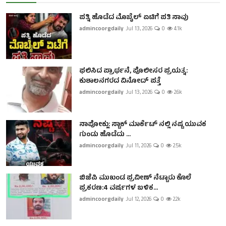
ಪತ್ನಿ ಹೊಡೆದ ಮೊಬೈಲ್ ಏಟಿಗೆ ಪತಿ ಸಾವು
admincoorgdaily
Jul 13, 2026
0
4.1k
ಫಲಿಸಿದ ಪ್ರಾರ್ಥನೆ, ಪೊಲೀಸರ ಪ್ರಯತ್ನ:
ಕುಶಾಲನಗರದ ವಿನೋದ್ ಪತ್ತೆ
admincoorgdaily
Jul 13, 2026
0
2.6k
ನಾಪೋಕ್ಲು: ಸ್ಟಾಕ್ ಮಾರ್ಕೆಟ್ ನಲ್ಲಿ ನಷ್ಟ ಯುವಕ
ಗುಂಡು ಹೊಡೆದು ...
admincoorgdaily
Jul 11, 2026
0
2.5k
ಬಿಜೆಪಿ ಮುಖಂಡ ಪ್ರವೀಣ್ ನೆಟ್ಟಾರು ಕೊಲೆ
ಪ್ರಕರಣ:4 ವರ್ಷಗಳ ಬಳಿಕ...
admincoorgdaily
Jul 12, 2026
0
2.2k