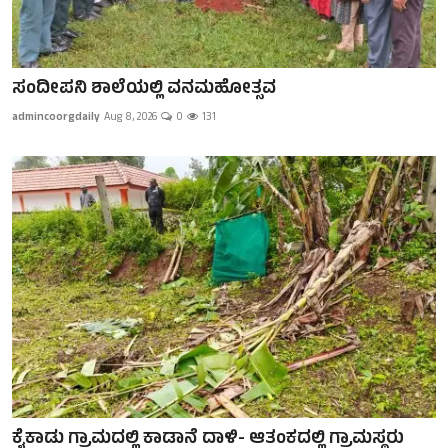
ಸಂದೀಪನಿ‌ ಶಾಲೆಯಲ್ಲಿ ವನಮಹೋತ್ಸವ
admincoorgdaily
Aug 8, 2026
0
131
ಕೈಕಾಡು ಗ್ರಾಮದಲ್ಲಿ ಕಾಡಾನೆ ದಾಳಿ- ಆತಂಕದಲ್ಲಿ ಗ್ರಾಮಸ್ಥರು